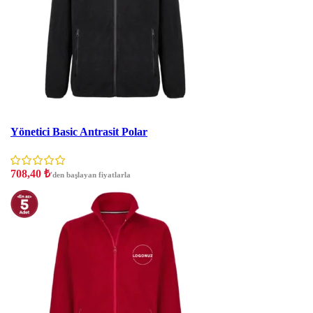
İNDIRIM
Yönetici Basic Antrasit Polar
708,40
₺
'den başlayan fiyatlarla