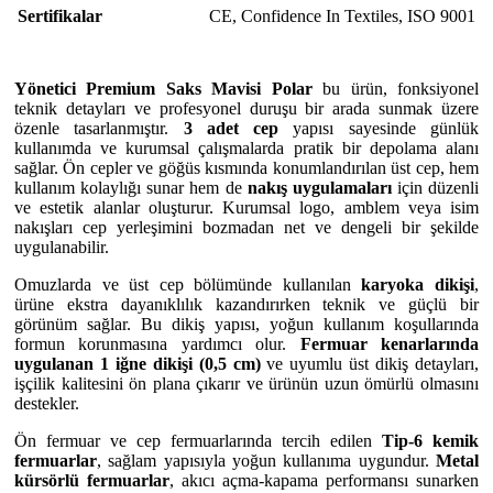
Sertifikalar
CE
,
Confidence In Textiles
,
ISO 9001
Yönetici Premium Saks Mavisi Polar
bu ürün, fonksiyonel
teknik detayları ve profesyonel duruşu bir arada sunmak üzere
özenle tasarlanmıştır.
3 adet cep
yapısı sayesinde günlük
kullanımda ve kurumsal çalışmalarda pratik bir depolama alanı
sağlar. Ön cepler ve göğüs kısmında konumlandırılan üst cep, hem
kullanım kolaylığı sunar hem de
nakış uygulamaları
için düzenli
ve estetik alanlar oluşturur. Kurumsal logo, amblem veya isim
nakışları cep yerleşimini bozmadan net ve dengeli bir şekilde
uygulanabilir.
Omuzlarda ve üst cep bölümünde kullanılan
karyoka dikişi
,
ürüne ekstra dayanıklılık kazandırırken teknik ve güçlü bir
görünüm sağlar. Bu dikiş yapısı, yoğun kullanım koşullarında
formun korunmasına yardımcı olur.
Fermuar kenarlarında
uygulanan 1 iğne dikişi (0,5 cm)
ve uyumlu üst dikiş detayları,
işçilik kalitesini ön plana çıkarır ve ürünün uzun ömürlü olmasını
destekler.
Ön fermuar ve cep fermuarlarında tercih edilen
Tip-6 kemik
fermuarlar
, sağlam yapısıyla yoğun kullanıma uygundur.
Metal
kürsörlü fermuarlar
, akıcı açma-kapama performansı sunarken