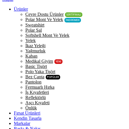
Ürünler
Çevre Dostu Ürünler
SERTİFİKALI
Polar Mont Ve Yelek
İNDİRİMDE
Sweatshirt
Polar Şal
Softshell Mont Ve Yelek
Yelek
İkaz Yeleği
Yağmurluk
Kaban
Medikal Giyim
YENİ
Basic Tişört
Polo Yaka Tişört
Bez Çanta
POPÜLER
Pantolon
Fermuarlı Hırka
İş Kıyafetleri
Reflektörlü
Aşçı Kıyafeti
Önlük
Fırsat Ürünleri
Kendin Tasarla
Markalar
Baskı & Nakış