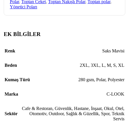
Polar
,
Toptan Ceket
,
Toptan Nakışlı Polar
,
Toptan polar
,
Yönetici Poları
EK BİLGİLER
Renk
Saks Mavisi
Beden
2XL
,
3XL
,
L
,
M
,
S
,
XL
Kumaş Türü
280 gsm
,
Polar
,
Polyester
Marka
C-LOOK
Cafe & Restoran
,
Güvenlik
,
Hastane
,
İnşaat
,
Okul
,
Otel
,
Sektör
Otomotiv
,
Outdoor
,
Sağlık & Güzellik
,
Spor
,
Teknik
Servis