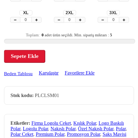
XL
2XL
3XL
−
+
−
+
−
+
Toplam:
0
adet ürün seçildi.
Min. sipariş miktarı :
5
Sepete Ekle
Karşılaştır
Favorilere Ekle
Beden Tablosu
Stok kodu:
PLCLSM01
Etiketler:
Firma Logolu Ceket
,
Kışlık Polar
,
Logo Baskılı
Polar
,
Logolu Polar
,
Nakışlı Polar
,
Özel Nakışlı Polar
,
Polar
,
Polar Ceket
,
Premium Polar
,
Promosyon Polar
,
Saks Mavisi