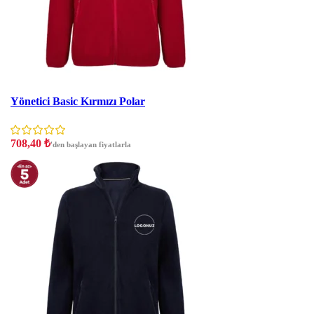
İNDIRIM
Yönetici Basic Kırmızı Polar
708,40
₺
'den başlayan fiyatlarla