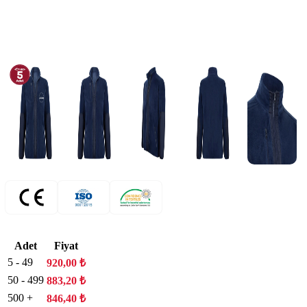
Adet
Fiyat
5 - 49
920,00
₺
50 - 499
883,20
₺
500 +
846,40
₺