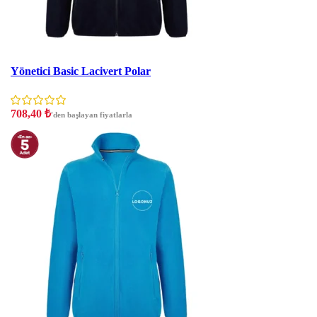
İNDIRIM
Yönetici Basic Lacivert Polar
708,40
₺
'den başlayan fiyatlarla