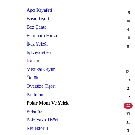
Aşçı Kıyafeti
19
Basic Tişört
30
Bez Çanta
4
Fermuarlı Hırka
10
İkaz Yeleği
8
İş Kıyafetleri
11
Kaban
1
Medikal Giyim
121
Önlük
13
Oversize Tişört
2
Pantolon
12
Polar Mont Ve Yelek
22
Polar Şal
33
Polo Yaka Tişört
31
Reflektörlü
5