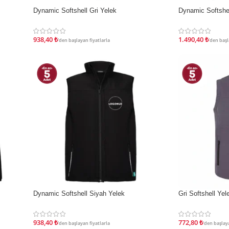
İndirim
İndirim
Dynamic Softshell Gri Yelek
Dynamic Softshel
938,40
₺
1.490,40
₺
'den başlayan fiyatlarla
'den başl
İndirim
İndirim
Dynamic Softshell Siyah Yelek
Gri Softshell Yel
938,40
₺
772,80
₺
'den başlayan fiyatlarla
'den başlaya