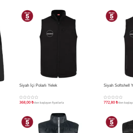
İndirim
İndirim
Siyah İçi Polarlı Yelek
Siyah Softshell 
368,00
₺
772,80
₺
'den başlayan fiyatlarla
'den başlaya