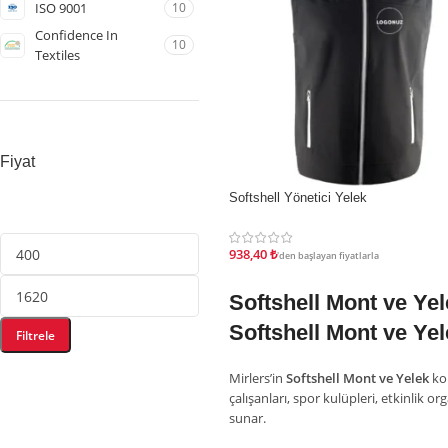
ISO 9001
10
Confidence In
10
Textiles
Fiyat
İndirim
Softshell Yönetici Yelek
938,40
₺
'den başlayan fiyatlarla
Softshell Mont ve Yel
Softshell Mont ve Yel
Filtrele
Mirlers’in
Softshell Mont ve Yelek
kol
çalışanları, spor kulüpleri, etkinlik o
sunar.