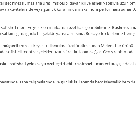
zgar geçirmez kumaşlarla üretilmiş olup, dayanıklı ve esnek yapısıyla uzun öm
k hava aktivitelerinde veya günlük kullanımda maksimum performans sunar. A
le softshell mont ve yelekleri markanıza özel hale getirebilirsiniz.
Baskı
veya
n
msal kimliğinizi güçlü bir şekilde yansıtabilirsiniz. Bu sayede ekipleriniz h
 müşterilere
ve bireysel kullanıcılara özel üretim sunan Mirlers, her ürünü
inde softshell mont ve yelekler uzun süreli kullanım sağlar. Geniş renk, mod
skılı softshell yelek
veya
özelleştirilebilir softshell ürünleri
arayışında olan 
ş hayatında, saha çalışmalarında ve günlük kullanımda hem işlevsellik hem de ş