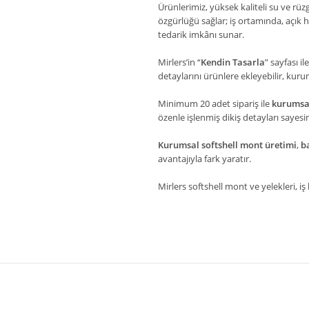
Ürünlerimiz, yüksek kaliteli su ve rü
özgürlüğü sağlar; iş ortamında, açı
tedarik imkânı sunar.
Mirlers’in “
Kendin Tasarla
” sayfası i
detaylarını ürünlere ekleyebilir, kuru
Minimum 20 adet sipariş ile
kurumsal
özenle işlenmiş dikiş detayları sayes
Kurumsal softshell mont üretimi
,
ba
avantajıyla fark yaratır.
Mirlers softshell mont ve yelekleri, i