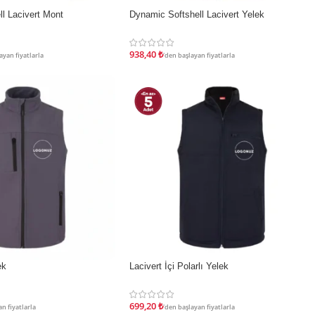
İndirim
l Lacivert Mont
Dynamic Softshell Lacivert Yelek
938,40
₺
ayan fiyatlarla
'den başlayan fiyatlarla
İndirim
ek
Lacivert İçi Polarlı Yelek
699,20
₺
n fiyatlarla
'den başlayan fiyatlarla