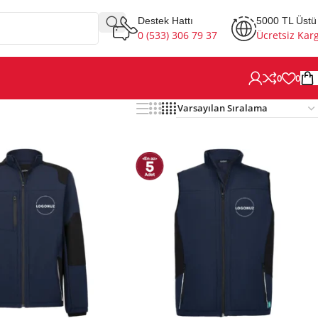
Destek Hattı
5000 TL Üstü
0 (533) 306 79 37
Ücretsiz Kar
0
0