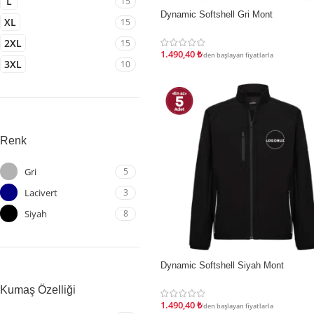
L
15
İndirim
Dynamic Softshell Gri Mont
XL
15
2XL
15
1.490,40
₺
'den başlayan fiyatlarla
3XL
10
Renk
Gri
5
Lacivert
3
Siyah
8
İndirim
Dynamic Softshell Siyah Mont
Kumaş Özelliği
1.490,40
₺
'den başlayan fiyatlarla