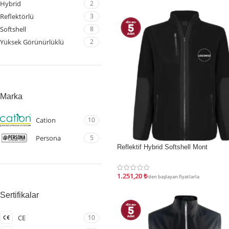
Hybrid
2
Reflektörlü
3
Softshell
8
Yüksek Görünürlüklü
2
Marka
Cation
10
Persona
5
İndirim
Reflektif Hybrid Softshell Mont
1.251,20
₺
'den başlayan fiyatlarla
Sertifikalar
CE
10