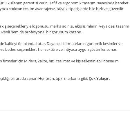
ürlü kullanım garantisi verir. Hafif ve ergonomik tasarımı sayesinde hareket
yrıca
stoktan teslim
avantajımız, büyük siparişlerde bile hızlı ve güvenilir
akış
seçenekleriyle logonuzu, marka adınızı, ekip isimlerini veya özel tasarım
em güvenli hem de profesyonel bir görünüm kazanır.
nde kaliteyi ön planda tutar. Dayanıklı fermuarlar, ergonomik kesimler ve
el ve beden seçenekleri, her sektöre ve ihtiyaca uygun çözümler sunar.
firmalar için Mirlers, kalite, hızlı teslimat ve kişiselleştirilebilir tasarım
ıklığı bir arada sunar. Her ürün, tıpkı markanız gibi:
Çok Yakışır.