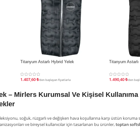
İndirim
İndirim
Titanyum Astarlı Hybrid Yelek
Titanyum Astarlı
1.407,60
₺
1.490,40
₺
'den başlayan fiyatlarla
'den başl
ek – Mirlers
Kurumsal Ve Kişisel Kullanıma U
ekler
eksiyonu, soğuk, rüzgarlı ve değişken hava koşullarına karşı üstün koruma su
rganizasyonları ve bireysel kullanıcılar için tasarlanan bu ürünler,
toptan softs