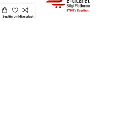
Sepet
Favorilerim
Karşılaştır
Alışveriş
Destek
Fırsat Ürünleri
Üyelik Sözleşmesi
Çevre Dostu Ürünler
Kişisel Verilerin Korunması
Kendin Tasarla
Çerez Politikası
Sosyal Medya
Mirlers
Mirlers sosyal medya
Mirlers Blog
hesaplarını takip ederek
Hakkımızda
fırsatları yakalayın.
İletişim
Mirlers Tekstil San. ve Tic. A.Ş. © 2025