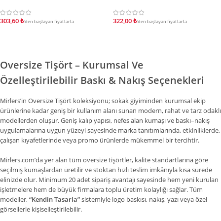
303,60
₺
322,00
₺
'den başlayan fiyatlarla
'den başlayan fiyatlarla
Oversize Tişört – Kurumsal Ve
Özelleştirilebilir Baskı & Nakış Seçenekleri
Mirlers’in Oversize Tişört koleksiyonu; sokak giyiminden kurumsal ekip
ürünlerine kadar geniş bir kullanım alanı sunan modern, rahat ve tarz odaklı
modellerden oluşur. Geniş kalıp yapısı, nefes alan kumaşı ve baskı–nakış
uygulamalarına uygun yüzeyi sayesinde marka tanıtımlarında, etkinliklerde,
çalışan kıyafetlerinde veya promo ürünlerde mükemmel bir tercihtir.
Mirlers.com’da yer alan tüm oversize tişörtler, kalite standartlarına göre
seçilmiş kumaşlardan üretilir ve stoktan hızlı teslim imkânıyla kısa sürede
elinizde olur. Minimum 20 adet sipariş avantajı sayesinde hem yeni kurulan
işletmelere hem de büyük firmalara toplu üretim kolaylığı sağlar. Tüm
modeller,
“Kendin Tasarla”
sistemiyle logo baskısı, nakış, yazı veya özel
görsellerle kişiselleştirilebilir.