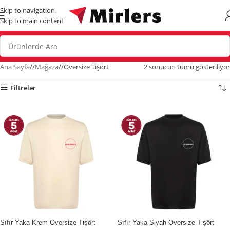
Skip to navigation
Skip to main content
Ana Sayfa
/
Mağaza
/
Oversize Tişört
2 sonucun tümü gösteriliyor
Filtreler
İndirim
İndirim
Sıfır Yaka Krem Oversize Tişört
Sıfır Yaka Siyah Oversize Tişört