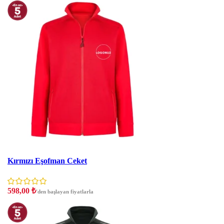
İNDIRIM
Kırmızı Eşofman Ceket
598,00
₺
'den başlayan fiyatlarla