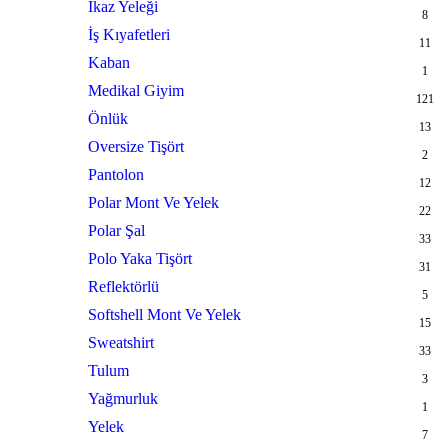
İkaz Yeleği
8
İş Kıyafetleri
11
Kaban
1
Medikal Giyim
121
Önlük
13
Oversize Tişört
2
Pantolon
12
Polar Mont Ve Yelek
22
Polar Şal
33
Polo Yaka Tişört
31
Reflektörlü
5
Softshell Mont Ve Yelek
15
Sweatshirt
33
Tulum
3
Yağmurluk
1
Yelek
7