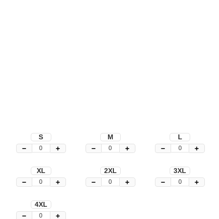
S
M
L
−
+
−
+
−
+
XL
2XL
3XL
−
+
−
+
−
+
4XL
−
+