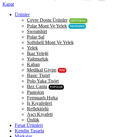
Kapat
Ürünler
Çevre Dostu Ürünler
SERTİFİKALI
Polar Mont Ve Yelek
İNDİRİMDE
Sweatshirt
Polar Şal
Softshell Mont Ve Yelek
Yelek
İkaz Yeleği
Yağmurluk
Kaban
Medikal Giyim
YENİ
Basic Tişört
Polo Yaka Tişört
Bez Çanta
POPÜLER
Pantolon
Fermuarlı Hırka
İş Kıyafetleri
Reflektörlü
Aşçı Kıyafeti
Önlük
Fırsat Ürünleri
Kendin Tasarla
Markalar