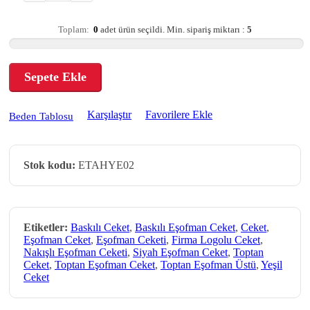
Toplam:
0
adet ürün seçildi.
Min. sipariş miktarı :
5
Sepete Ekle
Karşılaştır
Favorilere Ekle
Beden Tablosu
Stok kodu:
ETAHYE02
Etiketler:
Baskılı Ceket
,
Baskılı Eşofman Ceket
,
Ceket
,
Eşofman Ceket
,
Eşofman Ceketi
,
Firma Logolu Ceket
,
Nakışlı Eşofman Ceketi
,
Siyah Eşofman Ceket
,
Toptan
Ceket
,
Toptan Eşofman Ceket
,
Toptan Eşofman Üstü
,
Yeşil
Ceket