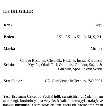
EK BİLGİLER
Renk
Yeşil
Beden
2XL
,
3XL
,
4XL
,
L
,
M
,
S
,
XL
Marka
Ahtapot
Cafe & Restoran
,
Güvenlik
,
Hastane
,
İnşaat
,
Kurumsal
Sektör
Kıyafet
,
Okul
,
Otel
,
Otomotiv
,
Outdoor
,
Sağlık &
Güzellik
,
Spor
,
Teknik Servis
Sertifikalar
CE
,
Confidence In Textiles
,
ISO 9001
Yeşil Eşofman Ceket
bu Yeşil
3 iplik sweatshirt
, doğadan ilham
alan rengi, konforlu yapısı ve yüksek kaliteli kumaşıyla
nakışlı ve
baskılı kurumsal giyim
projeleri için güçlü bir alternatiftir. Yeşil