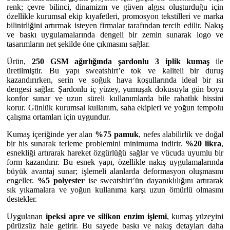
renk; çevre bilinci, dinamizm ve güven algısı oluşturduğu için
özellikle kurumsal ekip kıyafetleri, promosyon tekstilleri ve marka
bilinirliğini artırmak isteyen firmalar tarafından tercih edilir. Nakış
ve baskı uygulamalarında dengeli bir zemin sunarak logo ve
tasarımların net şekilde öne çıkmasını sağlar.
Ürün,
250 GSM ağırlığında şardonlu 3 iplik kumaş
ile
üretilmiştir. Bu yapı sweatshirt’e tok ve kaliteli bir duruş
kazandırırken, serin ve soğuk hava koşullarında ideal bir ısı
dengesi sağlar. Şardonlu iç yüzey, yumuşak dokusuyla gün boyu
konfor sunar ve uzun süreli kullanımlarda bile rahatlık hissini
korur. Günlük kurumsal kullanım, saha ekipleri ve yoğun tempolu
çalışma ortamları için uygundur.
Kumaş içeriğinde yer alan
%75 pamuk
, nefes alabilirlik ve doğal
bir his sunarak terleme problemini minimuma indirir.
%20 likra
,
esnekliği artırarak hareket özgürlüğü sağlar ve vücuda uyumlu bir
form kazandırır. Bu esnek yapı, özellikle nakış uygulamalarında
büyük avantaj sunar; işlemeli alanlarda deformasyon oluşmasını
engeller.
%5 polyester
ise sweatshirt’ün dayanıklılığını artırarak
sık yıkamalara ve yoğun kullanıma karşı uzun ömürlü olmasını
destekler.
Uygulanan
ipeksi apre ve silikon enzim işlemi
, kumaş yüzeyini
pürüzsüz hale getirir. Bu sayede baskı ve nakış detayları daha