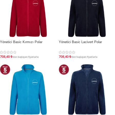
Yönetici Basic Kırmızı Polar
Yönetici Basic Lacivert Polar
İNDIRIM
İNDIRIM
708,40
₺
708,40
₺
'den başlayan fiyatlarla
'den başlayan fiyatlarla