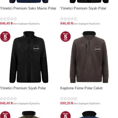
Yönetici Premium Saks Mavisi Polar
Yönetici Premium Siyah Polar
İNDIRIM
İNDIRIM
846,40
₺
846,40
₺
'den başlayan fiyatlarla
'den başlayan fiyatlarla
Yönetici Premium Siyah Polar
Kapitone Füme Polar Ceket
İNDIRIM
İNDIRIM
846,40
₺
699,20
₺
'den başlayan fiyatlarla
'den başlayan fiyatlarla