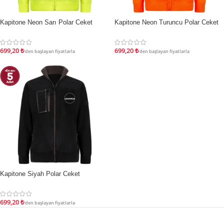
Kapitone Neon Sarı Polar Ceket
Kapitone Neon Turuncu Polar Ceket
İNDIRIM
İNDIRIM
699,20
₺
699,20
₺
'den başlayan fiyatlarla
'den başlayan fiyatlarla
Kapitone Siyah Polar Ceket
İNDIRIM
699,20
₺
'den başlayan fiyatlarla