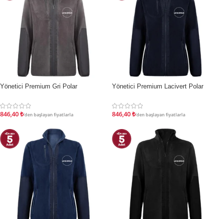
Yönetici Premium Gri Polar
Yönetici Premium Lacivert Polar
İNDIRIM
İNDIRIM
846,40
₺
846,40
₺
'den başlayan fiyatlarla
'den başlayan fiyatlarla