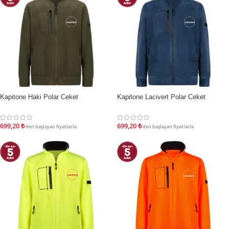
Kapitone Haki Polar Ceket
Kapitone Lacivert Polar Ceket
İNDIRIM
İNDIRIM
699,20
₺
699,20
₺
'den başlayan fiyatlarla
'den başlayan fiyatlarla