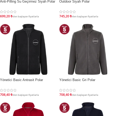
Anti-Pilling Su Geçirmez Siyah Polar
Outdoor Siyah Polar
İNDIRIM
İNDIRIM
699,20
₺
745,20
₺
'den başlayan fiyatlarla
'den başlayan fiyatlarla
Yönetici Basic Antrasit Polar
Yönetici Basic Gri Polar
İNDIRIM
İNDIRIM
708,40
₺
708,40
₺
'den başlayan fiyatlarla
'den başlayan fiyatlarla