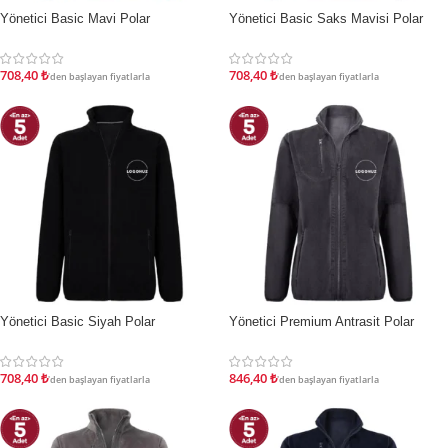
Yönetici Basic Mavi Polar
Yönetici Basic Saks Mavisi Polar
İNDIRIM
İNDIRIM
708,40
₺
708,40
₺
'den başlayan fiyatlarla
'den başlayan fiyatlarla
Yönetici Basic Siyah Polar
Yönetici Premium Antrasit Polar
İNDIRIM
İNDIRIM
708,40
₺
846,40
₺
'den başlayan fiyatlarla
'den başlayan fiyatlarla