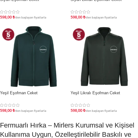
598,00
₺
598,00
₺
'den başlayan fiyatlarla
'den başlayan fiyatlarla
İndirim
İndirim
Yeşil Eşofman Ceket
Yeşil Likralı Eşofman Ceket
598,00
₺
598,00
₺
'den başlayan fiyatlarla
'den başlayan fiyatlarla
Fermuarlı Hırka – Mirlers Kurumsal ve Kişisel
Kullanıma Uygun, Özelleştirilebilir Baskılı ve