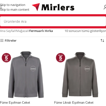
Skip to navigation
Skip to main content
Ana Sayfa
/
Mağaza
/
Fermuarlı Hırka
10 sonucun tümü gösteriliyor
Filtreler
İndirim
İndirim
Füme Eşofman Ceket
Füme Likralı Eşofman Ceket