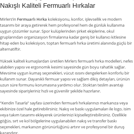
Nakışlı Kaliteli Fermuarlı Hırkalar
Mirlers’in
Fermuarlı Hırka
koleksiyonu, konfor, işlevsellik ve modern
tasarımı bir araya getirerek hem profesyonel hem de günlük kullanıma
uygun çözümler sunar. Spor kulüplerinden şirket ekiplerine, okul
gruplarından organizasyon firmalarına kadar geniş bir kullanıcı kitlesine
hitap eden bu koleksiyon, toptan fermuarlı hırka üretimi alanında güçlü bir
alternatiftir.
Yüksek kaliteli kumaşlardan üretilen Mirlers fermuarlı hırka modelleri, nefes
alabilen yapısı ve ergonomik kesimi sayesinde gün boyu rahatlık sağlar.
Mevsime uygun kumaş seçenekleri, vücut ısısını dengelerken konforlu bir
kullanım sunar. Dayanıklı fermuar yapısı ve sağlam dikiş detayları, ürünün
uzun süre formunu korumasına yardımcı olur. Stoktan teslim avantajı
sayesinde siparişleriniz hızlı ve güvenilir şekilde hazırlanır.
“Kendin Tasarla” sayfası üzerinden fermuarlı hırkalarınızı markanıza veya
ekibinize özel hale getirebilirsiniz. Nakış ve baskı uygulamaları ile logo, isim
veya takım tasarımı ekleyerek ürünlerinizi kişiselleştirebilirsiniz. Özellikle
göğüs, sırt ve kol bölgelerine uygulanabilen nakış ve transfer baskı
seçenekleri, markanızın görünürlüğünü artırır ve profesyonel bir duruş
kazandırır.