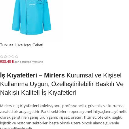
İndirim
Turkuaz Lüks Aşcı Ceketi
938,40
₺
'den başlayan fiyatlarla
İş Kıyafetleri – Mirlers
Kurumsal ve Kişisel
Kullanıma Uygun, Özelleştirilebilir Baskılı Ve
Nakışlı Kaliteli İş Kıyafetleri
Mirlers’in
İş Kıyafetleri
koleksiyonu, profesyonellik, güvenlik ve kurumsal
zarafeti bir araya getirir. Farklı sektörlerin operasyonel ihtiyaçlarına yönelik
olarak geliştirilen geniş ürün gamı; inşaat, üretim, hizmet, otelcilik, sağlık,
lojistik ve restoran sektörleri başta olmak üzere birçok alanda güvenle
tercih edilmektedir.