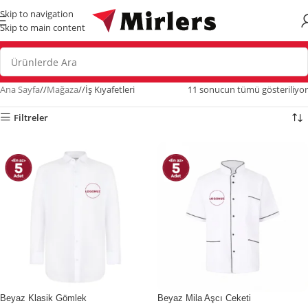
Skip to navigation
Skip to main content
Ana Sayfa
/
Mağaza
/
İş Kıyafetleri
11 sonucun tümü gösteriliyor
Filtreler
İndirim
İndirim
Beyaz Klasik Gömlek
Beyaz Mila Aşcı Ceketi