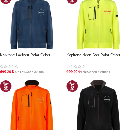
Kapitone Lacivert Polar Ceket
Kapitone Neon Sarı Polar Ceket
İNDIRIM
İNDIRIM
699,20
₺
699,20
₺
'den başlayan fiyatlarla
'den başlayan fiyatlarla