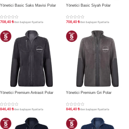
Yönetici Basic Saks Mavisi Polar
Yönetici Basic Siyah Polar
İNDIRIM
İNDIRIM
708,40
₺
708,40
₺
'den başlayan fiyatlarla
'den başlayan fiyatlarla
Yönetici Premium Antrasit Polar
Yönetici Premium Gri Polar
İNDIRIM
İNDIRIM
846,40
₺
846,40
₺
'den başlayan fiyatlarla
'den başlayan fiyatlarla