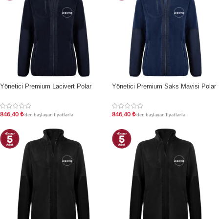
Yönetici Premium Lacivert Polar
Yönetici Premium Saks Mavisi Polar
İNDIRIM
İNDIRIM
846,40
₺
846,40
₺
'den başlayan fiyatlarla
'den başlayan fiyatlarla