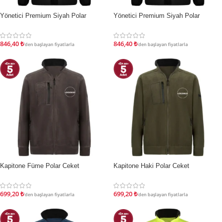
Yönetici Premium Siyah Polar
Yönetici Premium Siyah Polar
İNDIRIM
İNDIRIM
846,40
₺
846,40
₺
'den başlayan fiyatlarla
'den başlayan fiyatlarla
Kapitone Füme Polar Ceket
Kapitone Haki Polar Ceket
İNDIRIM
İNDIRIM
699,20
₺
699,20
₺
'den başlayan fiyatlarla
'den başlayan fiyatlarla