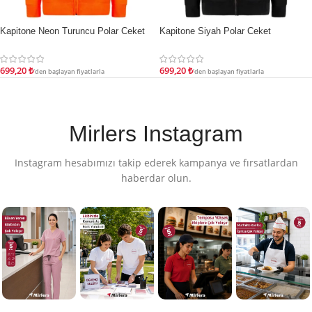
Kapitone Neon Turuncu Polar Ceket
Kapitone Siyah Polar Ceket
İNDIRIM
İNDIRIM
699,20
₺
699,20
₺
'den başlayan fiyatlarla
'den başlayan fiyatlarla
Mirlers Instagram
Instagram hesabımızı takip ederek kampanya ve fırsatlardan
haberdar olun.