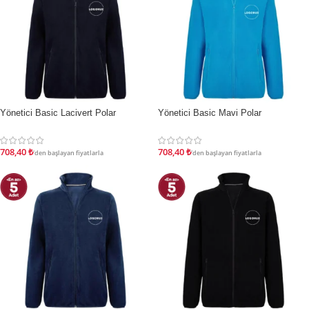
Yönetici Basic Lacivert Polar
Yönetici Basic Mavi Polar
İNDIRIM
İNDIRIM
708,40
₺
708,40
₺
'den başlayan fiyatlarla
'den başlayan fiyatlarla