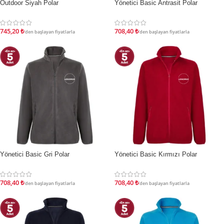
Outdoor Siyah Polar
Yönetici Basic Antrasit Polar
İNDIRIM
İNDIRIM
745,20
₺
708,40
₺
'den başlayan fiyatlarla
'den başlayan fiyatlarla
Yönetici Basic Gri Polar
Yönetici Basic Kırmızı Polar
İNDIRIM
İNDIRIM
708,40
₺
708,40
₺
'den başlayan fiyatlarla
'den başlayan fiyatlarla