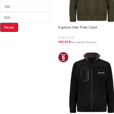
Filtrele
Kapitone Haki Polar Ceket
İNDIRIM
699,20
₺
'den başlayan fiyatlarla