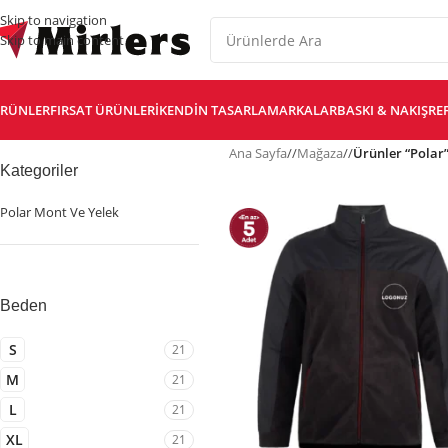
Skip to navigation
Skip to main content
RÜNLER
FIRSAT ÜRÜNLERI
KENDIN TASARLA
MARKALAR
BASKI & NAKIŞ
RE
Ana Sayfa
/
Mağaza
/
Ürünler “Polar”
Kategoriler
Polar Mont Ve Yelek
Beden
S
21
M
21
L
21
XL
21