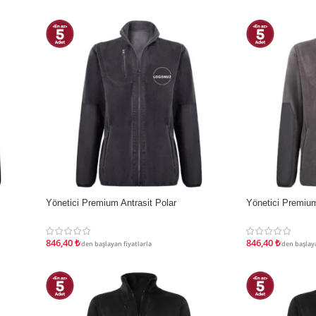
Yönetici Premium Antrasit Polar
Yönetici Premium
İNDIRIM
İNDIRIM
846,40
₺
846,40
₺
'den başlayan fiyatlarla
'den başlaya