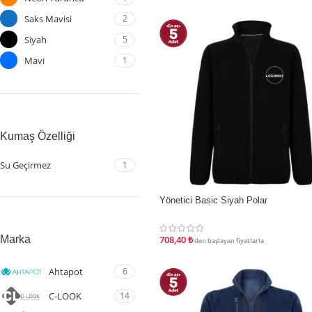
Saks Mavisi
2
Siyah
5
Mavi
1
Kumaş Özelliği
Su Geçirmez
1
Yönetici Basic Siyah Polar
İNDIRIM
Marka
708,40
₺
'den başlayan fiyatlarla
Ahtapot
6
C-LOOK
14