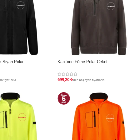
 Siyah Polar
Kapitone Füme Polar Ceket
İNDIRIM
699,20
₺
n fiyatlarla
'den başlayan fiyatlarla