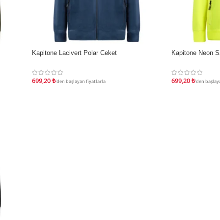
Kapitone Lacivert Polar Ceket
Kapitone Neon Sa
İNDIRIM
İNDIRIM
699,20
₺
699,20
₺
'den başlayan fiyatlarla
'den başlaya