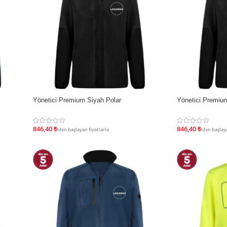
Yönetici Premium Siyah Polar
Yönetici Premium
İNDIRIM
İNDIRIM
846,40
₺
846,40
₺
'den başlayan fiyatlarla
'den başlaya