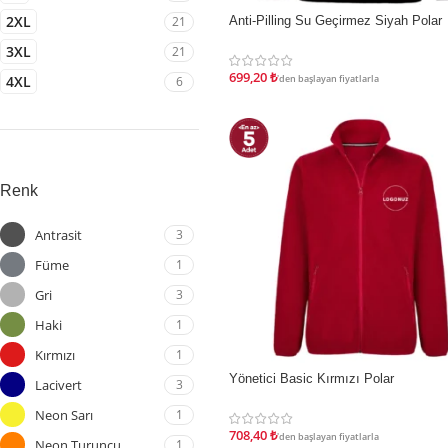
2XL
21
Anti-Pilling Su Geçirmez Siyah Polar
İNDIRIM
3XL
21
699,20
₺
4XL
'den başlayan fiyatlarla
6
Renk
Antrasit
3
Füme
1
Gri
3
Haki
1
Kırmızı
1
Yönetici Basic Kırmızı Polar
İNDIRIM
Lacivert
3
Neon Sarı
1
708,40
₺
'den başlayan fiyatlarla
Neon Turuncu
1