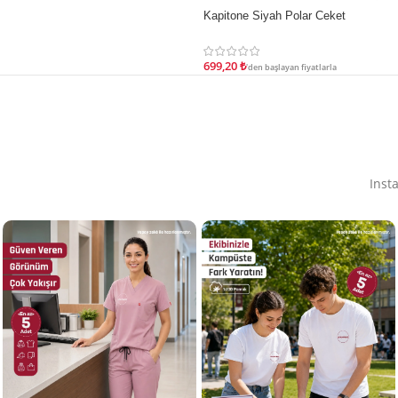
Kapitone Siyah Polar Ceket
İNDIRIM
699,20
₺
'den başlayan fiyatlarla
Inst