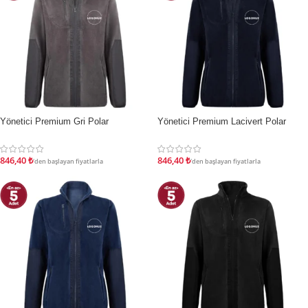
Yönetici Premium Gri Polar
Yönetici Premium Lacivert Polar
İNDIRIM
İNDIRIM
846,40
₺
846,40
₺
'den başlayan fiyatlarla
'den başlayan fiyatlarla