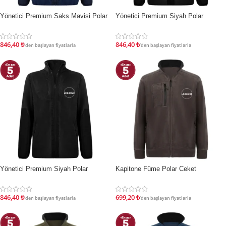
Yönetici Premium Saks Mavisi Polar
Yönetici Premium Siyah Polar
İNDIRIM
İNDIRIM
846,40
₺
846,40
₺
'den başlayan fiyatlarla
'den başlayan fiyatlarla
Yönetici Premium Siyah Polar
Kapitone Füme Polar Ceket
İNDIRIM
İNDIRIM
846,40
₺
699,20
₺
'den başlayan fiyatlarla
'den başlayan fiyatlarla