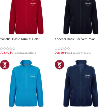
Yönetici Basic Kırmızı Polar
Yönetici Basic Lacivert Polar
İNDIRIM
İNDIRIM
708,40
₺
708,40
₺
'den başlayan fiyatlarla
'den başlayan fiyatlarla