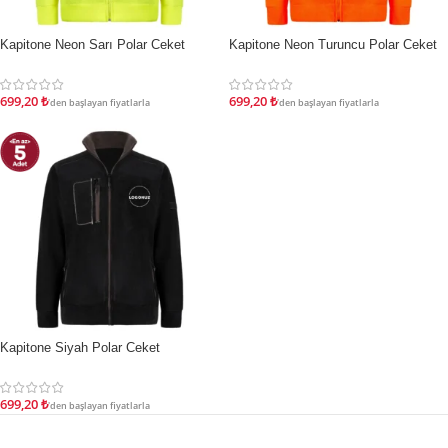
Kapitone Neon Sarı Polar Ceket
Kapitone Neon Turuncu Polar Ceket
İNDIRIM
İNDIRIM
699,20
₺
699,20
₺
'den başlayan fiyatlarla
'den başlayan fiyatlarla
Kapitone Siyah Polar Ceket
İNDIRIM
699,20
₺
'den başlayan fiyatlarla