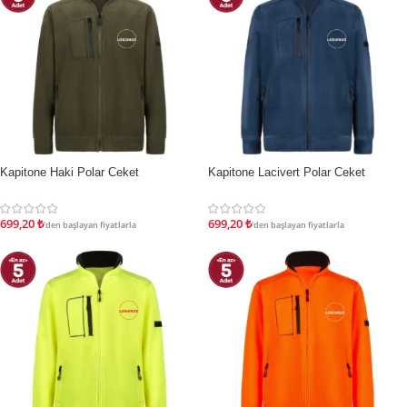
Kapitone Haki Polar Ceket
Kapitone Lacivert Polar Ceket
İNDIRIM
İNDIRIM
699,20
₺
699,20
₺
'den başlayan fiyatlarla
'den başlayan fiyatlarla