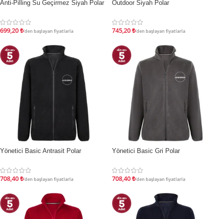
Anti-Pilling Su Geçirmez Siyah Polar
Outdoor Siyah Polar
İNDIRIM
İNDIRIM
699,20
₺
745,20
₺
'den başlayan fiyatlarla
'den başlayan fiyatlarla
Yönetici Basic Antrasit Polar
Yönetici Basic Gri Polar
İNDIRIM
İNDIRIM
708,40
₺
708,40
₺
'den başlayan fiyatlarla
'den başlayan fiyatlarla