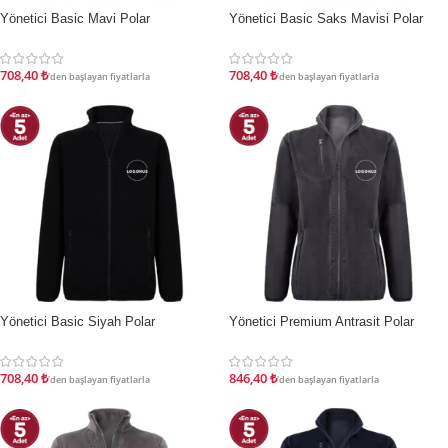
Yönetici Basic Mavi Polar
Yönetici Basic Saks Mavisi Polar
İNDIRIM
İNDIRIM
708,40
₺
708,40
₺
'den başlayan fiyatlarla
'den başlayan fiyatlarla
Yönetici Basic Siyah Polar
Yönetici Premium Antrasit Polar
İNDIRIM
İNDIRIM
708,40
₺
846,40
₺
'den başlayan fiyatlarla
'den başlayan fiyatlarla