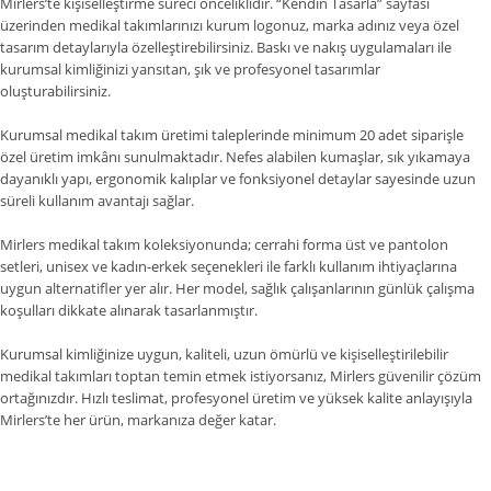
Mirlers’te kişiselleştirme süreci önceliklidir. “Kendin Tasarla” sayfası
üzerinden medikal takımlarınızı kurum logonuz, marka adınız veya özel
tasarım detaylarıyla özelleştirebilirsiniz. Baskı ve nakış uygulamaları ile
kurumsal kimliğinizi yansıtan, şık ve profesyonel tasarımlar
oluşturabilirsiniz.
Kurumsal medikal takım üretimi taleplerinde minimum 20 adet siparişle
özel üretim imkânı sunulmaktadır. Nefes alabilen kumaşlar, sık yıkamaya
dayanıklı yapı, ergonomik kalıplar ve fonksiyonel detaylar sayesinde uzun
süreli kullanım avantajı sağlar.
Mirlers medikal takım koleksiyonunda; cerrahi forma üst ve pantolon
setleri, unisex ve kadın-erkek seçenekleri ile farklı kullanım ihtiyaçlarına
uygun alternatifler yer alır. Her model, sağlık çalışanlarının günlük çalışma
koşulları dikkate alınarak tasarlanmıştır.
Kurumsal kimliğinize uygun, kaliteli, uzun ömürlü ve kişiselleştirilebilir
medikal takımları toptan temin etmek istiyorsanız, Mirlers güvenilir çözüm
ortağınızdır. Hızlı teslimat, profesyonel üretim ve yüksek kalite anlayışıyla
Mirlers’te her ürün, markanıza değer katar.