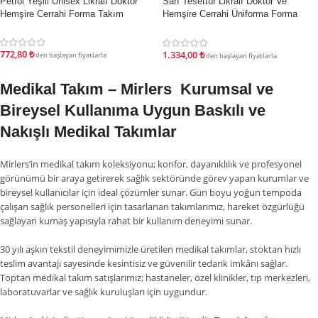
İndirim
İndirim
Petrol Yeşili Unisex Likralı Doktor
Sarı Tesettür Likralı Doktor Ve
Hemşire Cerrahi Forma Takım
Hemşire Cerrahi Üniforma Forma
Takımı
772,80
₺
1.334,00
₺
'den başlayan fiyatlarla
'den başlayan fiyatlarla
Medikal Takım – Mirlers Kurumsal ve
Bireysel Kullanıma Uygun Baskılı ve
Nakışlı Medikal Takımlar
Mirlers’in medikal takım koleksiyonu; konfor, dayanıklılık ve profesyonel
görünümü bir araya getirerek sağlık sektöründe görev yapan kurumlar ve
bireysel kullanıcılar için ideal çözümler sunar. Gün boyu yoğun tempoda
çalışan sağlık personelleri için tasarlanan takımlarımız, hareket özgürlüğü
sağlayan kumaş yapısıyla rahat bir kullanım deneyimi sunar.
30 yılı aşkın tekstil deneyimimizle üretilen medikal takımlar, stoktan hızlı
teslim avantajı sayesinde kesintisiz ve güvenilir tedarik imkânı sağlar.
Toptan medikal takım satışlarımız; hastaneler, özel klinikler, tıp merkezleri,
laboratuvarlar ve sağlık kuruluşları için uygundur.