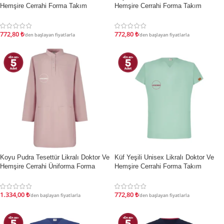
Hemşire Cerrahi Forma Takım
Hemşire Cerrahi Forma Takım
772,80
₺
772,80
₺
'den başlayan fiyatlarla
'den başlayan fiyatlarla
İndirim
İndirim
Koyu Pudra Tesettür Likralı Doktor Ve
Küf Yeşili Unisex Likralı Doktor Ve
Hemşire Cerrahi Üniforma Forma
Hemşire Cerrahi Forma Takım
Takımı
772,80
₺
1.334,00
₺
'den başlayan fiyatlarla
'den başlayan fiyatlarla