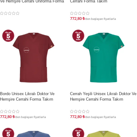
Ve Hemşire Cerrahi Üniforma Forma
Cerrahi Forma Takım
Takımı
772,80
₺
'den başlayan fiyatlarla
İndirim
İndirim
Bordo Unisex Likralı Doktor Ve
Cerrah Yeşili Unisex Likralı Doktor Ve
Hemşire Cerrahi Forma Takım
Hemşire Cerrahi Forma Takım
772,80
₺
772,80
₺
'den başlayan fiyatlarla
'den başlayan fiyatlarla