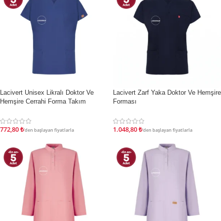
İndirim
İndirim
Lacivert Unisex Likralı Doktor Ve
Lacivert Zarf Yaka Doktor Ve Hemşire
Hemşire Cerrahi Forma Takım
Forması
772,80
₺
1.048,80
₺
'den başlayan fiyatlarla
'den başlayan fiyatlarla