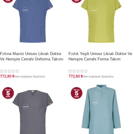
İndirim
İndirim
Fırtına Mavisi Unisex Likralı Doktor
Fıstık Yeşili Unisex Likralı Doktor Ve
Ve Hemşire Cerrahi Üniforma Takımı
Hemşire Cerrahi Forma Takım
772,80
₺
772,80
₺
'den başlayan fiyatlarla
'den başlayan fiyatlarla