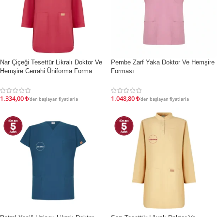
İndirim
İndirim
Nar Çiçeği Tesettür Likralı Doktor Ve
Pembe Zarf Yaka Doktor Ve Hemşire
Hemşire Cerrahi Üniforma Forma
Forması
Takımı
1.048,80
₺
1.334,00
₺
'den başlayan fiyatlarla
'den başlayan fiyatlarla