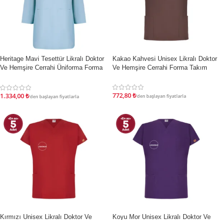
İndirim
İndirim
Heritage Mavi Tesettür Likralı Doktor
Kakao Kahvesi Unisex Likralı Doktor
Ve Hemşire Cerrahi Üniforma Forma
Ve Hemşire Cerrahi Forma Takım
Takımı
772,80
₺
1.334,00
₺
'den başlayan fiyatlarla
'den başlayan fiyatlarla
İndirim
İndirim
Kırmızı Unisex Likralı Doktor Ve
Koyu Mor Unisex Likralı Doktor Ve