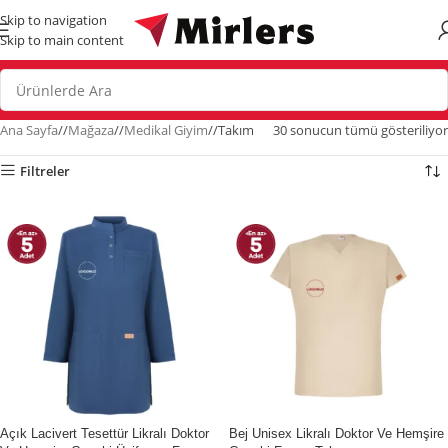
Skip to navigation
Skip to main content
Ana Sayfa
/
Mağaza
/
Medikal Giyim
/
Takım
30 sonucun tümü gösteriliyor
Filtreler
Stokta Yok
İndirim
Açık Lacivert Tesettür Likralı Doktor
Bej Unisex Likralı Doktor Ve Hemşire