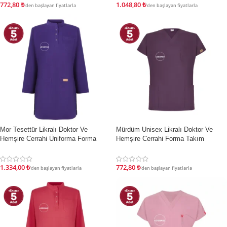
772,80
₺
1.048,80
₺
'den başlayan fiyatlarla
'den başlayan fiyatlarla
İndirim
İndirim
Mor Tesettür Likralı Doktor Ve
Mürdüm Unisex Likralı Doktor Ve
Hemşire Cerrahi Üniforma Forma
Hemşire Cerrahi Forma Takım
Takımı
772,80
₺
1.334,00
₺
'den başlayan fiyatlarla
'den başlayan fiyatlarla