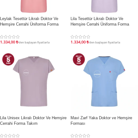
İndirim
İndirim
Leylak Tesettür Likralı Doktor Ve
Lila Tesettür Likralı Doktor Ve
Hemşire Cerrahi Üniforma Forma
Hemşire Cerrahi Üniforma Forma
Takımı
Takımı
1.334,00
₺
1.334,00
₺
'den başlayan fiyatlarla
'den başlayan fiyatlarla
İndirim
İndirim
Lila Unisex Likralı Doktor Ve Hemşire
Mavi Zarf Yaka Doktor ve Hemşire
Cerrahi Forma Takım
Forması