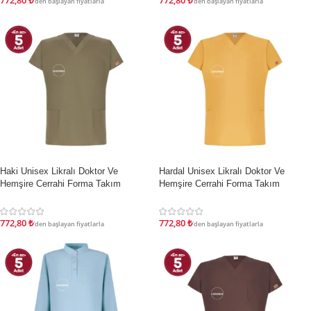
772,80
₺
772,80
₺
'den başlayan fiyatlarla
'den başlayan fiyatlarla
İndirim
İndirim
Haki Unisex Likralı Doktor Ve
Hardal Unisex Likralı Doktor Ve
Hemşire Cerrahi Forma Takım
Hemşire Cerrahi Forma Takım
772,80
₺
772,80
₺
'den başlayan fiyatlarla
'den başlayan fiyatlarla