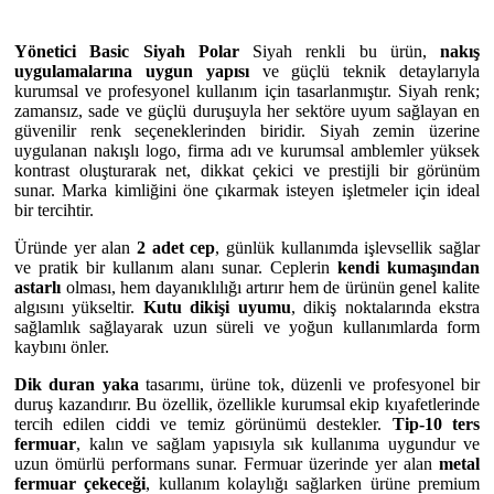
Yönetici Basic Siyah Polar
Siyah renkli bu ürün,
nakış
uygulamalarına uygun yapısı
ve güçlü teknik detaylarıyla
kurumsal ve profesyonel kullanım için tasarlanmıştır. Siyah renk;
zamansız, sade ve güçlü duruşuyla her sektöre uyum sağlayan en
güvenilir renk seçeneklerinden biridir. Siyah zemin üzerine
uygulanan nakışlı logo, firma adı ve kurumsal amblemler yüksek
kontrast oluşturarak net, dikkat çekici ve prestijli bir görünüm
sunar. Marka kimliğini öne çıkarmak isteyen işletmeler için ideal
bir tercihtir.
Üründe yer alan
2 adet cep
, günlük kullanımda işlevsellik sağlar
ve pratik bir kullanım alanı sunar. Ceplerin
kendi kumaşından
astarlı
olması, hem dayanıklılığı artırır hem de ürünün genel kalite
algısını yükseltir.
Kutu dikişi uyumu
, dikiş noktalarında ekstra
sağlamlık sağlayarak uzun süreli ve yoğun kullanımlarda form
kaybını önler.
Dik duran yaka
tasarımı, ürüne tok, düzenli ve profesyonel bir
duruş kazandırır. Bu özellik, özellikle kurumsal ekip kıyafetlerinde
tercih edilen ciddi ve temiz görünümü destekler.
Tip-10 ters
fermuar
, kalın ve sağlam yapısıyla sık kullanıma uygundur ve
uzun ömürlü performans sunar. Fermuar üzerinde yer alan
metal
fermuar çekeceği
, kullanım kolaylığı sağlarken ürüne premium