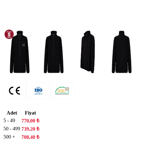
Adet
Fiyat
5 - 49
770,00
₺
50 - 499
739,20
₺
500 +
708,40
₺