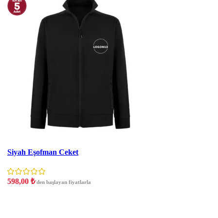
İNDIRIM
Siyah Eşofman Ceket
598,00
₺
'den başlayan fiyatlarla