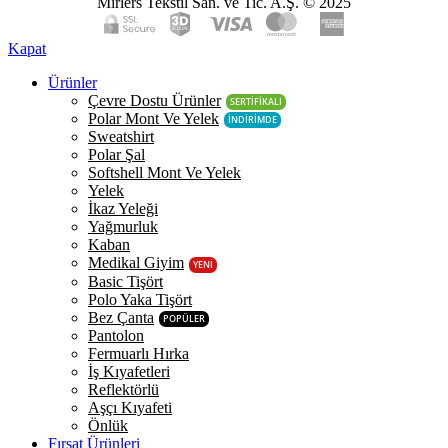
Mirlers Tekstil San. ve Tic. A.Ş. © 2025
Kapat
Ürünler
Çevre Dostu Ürünler
SERTİFİKALI
Polar Mont Ve Yelek
İNDİRİMDE
Sweatshirt
Polar Şal
Softshell Mont Ve Yelek
Yelek
İkaz Yeleği
Yağmurluk
Kaban
Medikal Giyim
YENİ
Basic Tişört
Polo Yaka Tişört
Bez Çanta
POPÜLER
Pantolon
Fermuarlı Hırka
İş Kıyafetleri
Reflektörlü
Aşçı Kıyafeti
Önlük
Fırsat Ürünleri