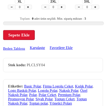
XL
2XL
3XL
−
+
−
+
−
+
Toplam:
0
adet ürün seçildi.
Min. sipariş miktarı :
5
Sepete Ekle
Karşılaştır
Favorilere Ekle
Beden Tablosu
Stok kodu:
PLCLSY04
Etiketler:
Basic Polar
,
Firma Logolu Ceket
,
Kışlık Polar
,
Logo Baskılı Polar
,
Logolu Polar
,
Nakışlı Polar
,
Özel
Nakışlı Polar
,
Polar
,
Polar Ceket
,
Premium Polar
,
Promosyon Polar
,
Siyah Polar
,
Toptan Ceket
,
Toptan
Nakışlı Polar
,
Toptan polar
,
Yönetici Poları