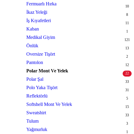
Fermuarlı Hırka
10
İkaz Yeleği
8
İş Kıyafetleri
11
Kaban
1
Medikal Giyim
121
Önlük
13
Oversize Tişört
2
Pantolon
12
Polar Mont Ve Yelek
22
Polar Şal
33
Polo Yaka Tişört
31
Reflektörlü
5
Softshell Mont Ve Yelek
15
Sweatshirt
33
Tulum
3
Yağmurluk
1