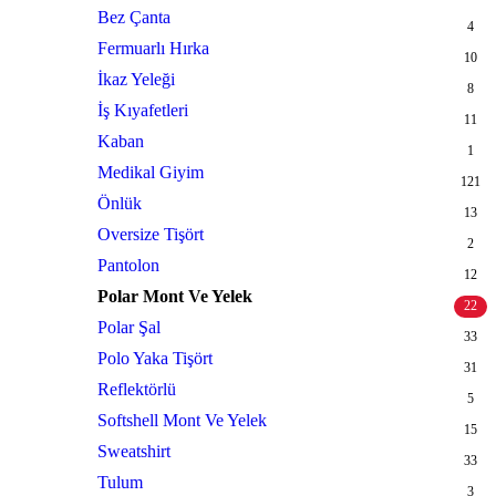
Bez Çanta
4
Fermuarlı Hırka
10
İkaz Yeleği
8
İş Kıyafetleri
11
Kaban
1
Medikal Giyim
121
Önlük
13
Oversize Tişört
2
Pantolon
12
Polar Mont Ve Yelek
22
Polar Şal
33
Polo Yaka Tişört
31
Reflektörlü
5
Softshell Mont Ve Yelek
15
Sweatshirt
33
Tulum
3