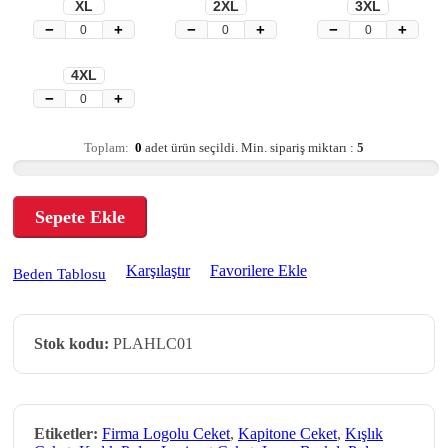
XL
2XL
3XL
−
+
−
+
−
+
4XL
−
+
Toplam:
0
adet ürün seçildi.
Min. sipariş miktarı :
5
Sepete Ekle
Karşılaştır
Favorilere Ekle
Beden Tablosu
Stok kodu:
PLAHLC01
Etiketler:
Firma Logolu Ceket
,
Kapitone Ceket
,
Kışlık