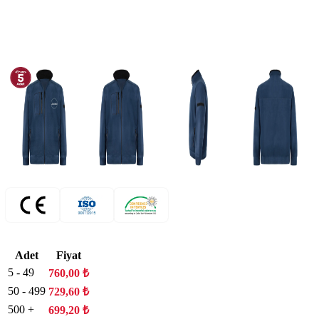
Adet
Fiyat
5 - 49
760,00
₺
50 - 499
729,60
₺
500 +
699,20
₺