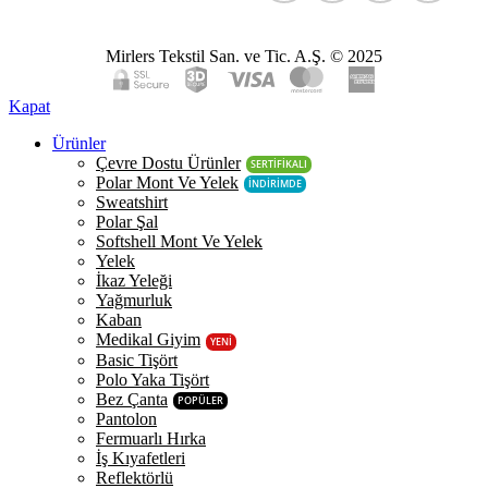
Mirlers Tekstil San. ve Tic. A.Ş. © 2025
Kapat
Ürünler
Çevre Dostu Ürünler
SERTİFİKALI
Polar Mont Ve Yelek
İNDİRİMDE
Sweatshirt
Polar Şal
Softshell Mont Ve Yelek
Yelek
İkaz Yeleği
Yağmurluk
Kaban
Medikal Giyim
YENİ
Basic Tişört
Polo Yaka Tişört
Bez Çanta
POPÜLER
Pantolon
Fermuarlı Hırka
İş Kıyafetleri
Reflektörlü