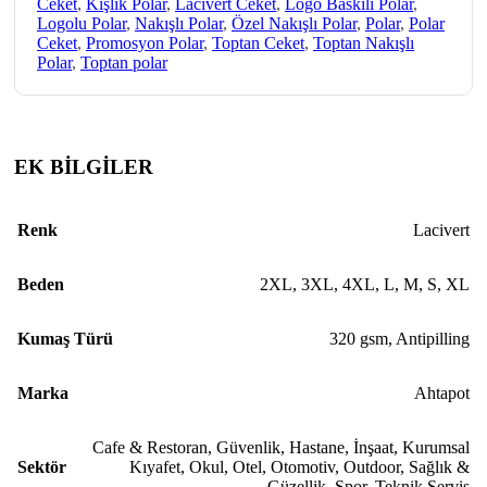
Ceket
,
Kışlık Polar
,
Lacivert Ceket
,
Logo Baskılı Polar
,
Logolu Polar
,
Nakışlı Polar
,
Özel Nakışlı Polar
,
Polar
,
Polar
Ceket
,
Promosyon Polar
,
Toptan Ceket
,
Toptan Nakışlı
Polar
,
Toptan polar
EK BİLGİLER
Renk
Lacivert
Beden
2XL
,
3XL
,
4XL
,
L
,
M
,
S
,
XL
Kumaş Türü
320 gsm
,
Antipilling
Marka
Ahtapot
Cafe & Restoran
,
Güvenlik
,
Hastane
,
İnşaat
,
Kurumsal
Sektör
Kıyafet
,
Okul
,
Otel
,
Otomotiv
,
Outdoor
,
Sağlık &
Güzellik
,
Spor
,
Teknik Servis