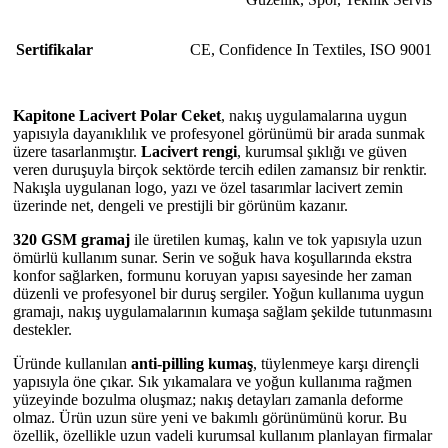
Sertifikalar
CE
,
Confidence In Textiles
,
ISO 9001
Kapitone Lacivert Polar Ceket
, nakış uygulamalarına uygun
yapısıyla dayanıklılık ve profesyonel görünümü bir arada sunmak
üzere tasarlanmıştır.
Lacivert rengi
, kurumsal şıklığı ve güven
veren duruşuyla birçok sektörde tercih edilen zamansız bir renktir.
Nakışla uygulanan logo, yazı ve özel tasarımlar lacivert zemin
üzerinde net, dengeli ve prestijli bir görünüm kazanır.
320 GSM gramaj
ile üretilen kumaş, kalın ve tok yapısıyla uzun
ömürlü kullanım sunar. Serin ve soğuk hava koşullarında ekstra
konfor sağlarken, formunu koruyan yapısı sayesinde her zaman
düzenli ve profesyonel bir duruş sergiler. Yoğun kullanıma uygun
gramajı, nakış uygulamalarının kumaşa sağlam şekilde tutunmasını
destekler.
Üründe kullanılan
anti-pilling kumaş
, tüylenmeye karşı dirençli
yapısıyla öne çıkar. Sık yıkamalara ve yoğun kullanıma rağmen
yüzeyinde bozulma oluşmaz; nakış detayları zamanla deforme
olmaz. Ürün uzun süre yeni ve bakımlı görünümünü korur. Bu
özellik, özellikle uzun vadeli kurumsal kullanım planlayan firmalar