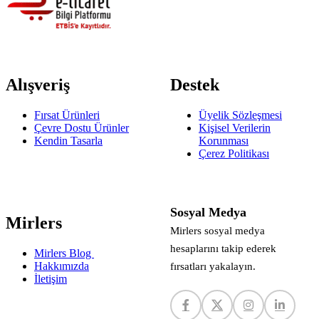
Alışveriş
Destek
Fırsat Ürünleri
Üyelik Sözleşmesi
Çevre Dostu Ürünler
Kişisel Verilerin
Kendin Tasarla
Korunması
Çerez Politikası
Sosyal Medya
Mirlers
Mirlers sosyal medya
hesaplarını takip ederek
Mirlers Blog
Hakkımızda
fırsatları yakalayın.
İletişim