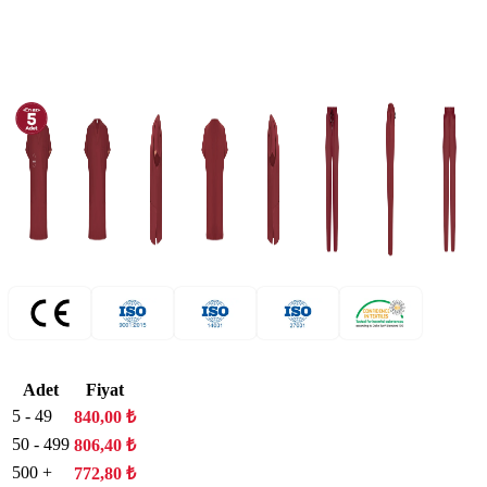
Adet
Fiyat
5 - 49
840,00
₺
50 - 499
806,40
₺
500 +
772,80
₺