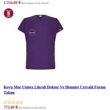
1.334,00
₺
'den başlayan fiyatlarla
İndirim
Koyu Mor Unisex Likralı Doktor Ve Hemşire Cerrahi Forma
Takım
772,80
₺
'den başlayan fiyatlarla