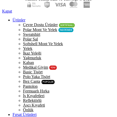
Kapat
Ürünler
Çevre Dostu Ürünler
SERTİFİKALI
Polar Mont Ve Yelek
İNDİRİMDE
Sweatshirt
Polar Şal
Softshell Mont Ve Yelek
Yelek
İkaz Yeleği
Yağmurluk
Kaban
Medikal Giyim
YENİ
Basic Tişört
Polo Yaka Tişört
Bez Çanta
POPÜLER
Pantolon
Fermuarlı Hırka
İş Kıyafetleri
Reflektörlü
Aşçı Kıyafeti
Önlük
Fırsat Ürünleri