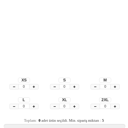
XS
S
M
−
+
−
+
−
+
L
XL
2XL
−
+
−
+
−
+
Toplam:
0
adet ürün seçildi.
Min. sipariş miktarı :
5