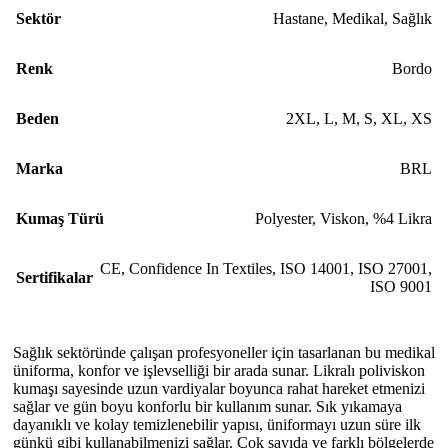
Sektör
Hastane
,
Medikal
,
Sağlık
Renk
Bordo
Beden
2XL
,
L
,
M
,
S
,
XL
,
XS
Marka
BRL
Kumaş Türü
Polyester, Viskon, %4 Likra
CE
,
Confidence In Textiles
,
ISO 14001
,
ISO 27001
,
Sertifikalar
ISO 9001
Sağlık sektöründe çalışan profesyoneller için tasarlanan bu medikal
üniforma, konfor ve işlevselliği bir arada sunar. Likralı poliviskon
kumaşı sayesinde uzun vardiyalar boyunca rahat hareket etmenizi
sağlar ve gün boyu konforlu bir kullanım sunar. Sık yıkamaya
dayanıklı ve kolay temizlenebilir yapısı, üniformayı uzun süre ilk
günkü gibi kullanabilmenizi sağlar. Çok sayıda ve farklı bölgelerde