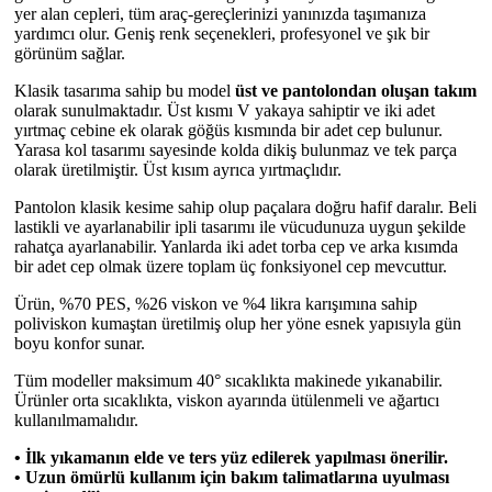
yer alan cepleri, tüm araç-gereçlerinizi yanınızda taşımanıza
yardımcı olur. Geniş renk seçenekleri, profesyonel ve şık bir
görünüm sağlar.
Klasik tasarıma sahip bu model
üst ve pantolondan oluşan takım
olarak sunulmaktadır. Üst kısmı V yakaya sahiptir ve iki adet
yırtmaç cebine ek olarak göğüs kısmında bir adet cep bulunur.
Yarasa kol tasarımı sayesinde kolda dikiş bulunmaz ve tek parça
olarak üretilmiştir. Üst kısım ayrıca yırtmaçlıdır.
Pantolon klasik kesime sahip olup paçalara doğru hafif daralır. Beli
lastikli ve ayarlanabilir ipli tasarımı ile vücudunuza uygun şekilde
rahatça ayarlanabilir. Yanlarda iki adet torba cep ve arka kısımda
bir adet cep olmak üzere toplam üç fonksiyonel cep mevcuttur.
Ürün, %70 PES, %26 viskon ve %4 likra karışımına sahip
poliviskon kumaştan üretilmiş olup her yöne esnek yapısıyla gün
boyu konfor sunar.
Tüm modeller maksimum 40° sıcaklıkta makinede yıkanabilir.
Ürünler orta sıcaklıkta, viskon ayarında ütülenmeli ve ağartıcı
kullanılmamalıdır.
• İlk yıkamanın elde ve ters yüz edilerek yapılması önerilir.
• Uzun ömürlü kullanım için bakım talimatlarına uyulması