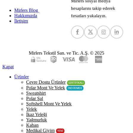
Mirlers sosyal medya
hesaplarını takip ederek
Mirlers Blog
Hakkımızda
fırsatları yakalayın.
İletişim
Mirlers Tekstil San. ve Tic. A.Ş. © 2025
Kapat
Ürünler
Çevre Dostu Ürünler
SERTİFİKALI
Polar Mont Ve Yelek
İNDİRİMDE
Sweatshirt
Polar Şal
Softshell Mont Ve Yelek
Yelek
İkaz Yeleği
Yağmurluk
Kaban
Medikal Giyim
YENİ