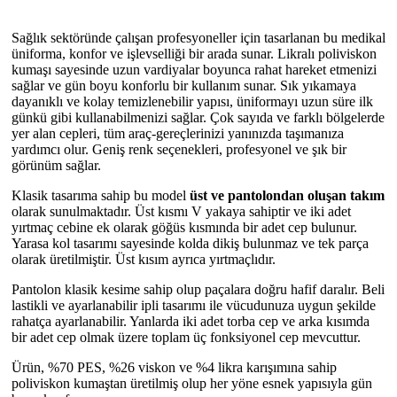
Sağlık sektöründe çalışan profesyoneller için tasarlanan bu medikal
üniforma, konfor ve işlevselliği bir arada sunar. Likralı poliviskon
kumaşı sayesinde uzun vardiyalar boyunca rahat hareket etmenizi
sağlar ve gün boyu konforlu bir kullanım sunar. Sık yıkamaya
dayanıklı ve kolay temizlenebilir yapısı, üniformayı uzun süre ilk
günkü gibi kullanabilmenizi sağlar. Çok sayıda ve farklı bölgelerde
yer alan cepleri, tüm araç-gereçlerinizi yanınızda taşımanıza
yardımcı olur. Geniş renk seçenekleri, profesyonel ve şık bir
görünüm sağlar.
Klasik tasarıma sahip bu model
üst ve pantolondan oluşan takım
olarak sunulmaktadır. Üst kısmı V yakaya sahiptir ve iki adet
yırtmaç cebine ek olarak göğüs kısmında bir adet cep bulunur.
Yarasa kol tasarımı sayesinde kolda dikiş bulunmaz ve tek parça
olarak üretilmiştir. Üst kısım ayrıca yırtmaçlıdır.
Pantolon klasik kesime sahip olup paçalara doğru hafif daralır. Beli
lastikli ve ayarlanabilir ipli tasarımı ile vücudunuza uygun şekilde
rahatça ayarlanabilir. Yanlarda iki adet torba cep ve arka kısımda
bir adet cep olmak üzere toplam üç fonksiyonel cep mevcuttur.
Ürün, %70 PES, %26 viskon ve %4 likra karışımına sahip
poliviskon kumaştan üretilmiş olup her yöne esnek yapısıyla gün