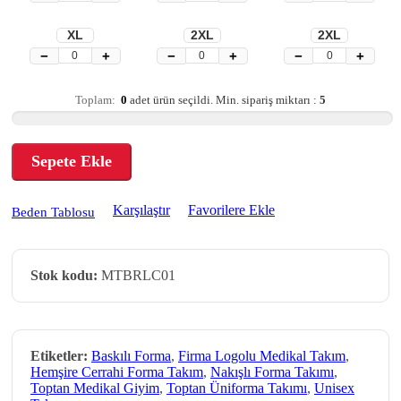
XL
2XL
2XL
−
+
−
+
−
+
Toplam:
0
adet ürün seçildi.
Min. sipariş miktarı :
5
Sepete Ekle
Karşılaştır
Favorilere Ekle
Beden Tablosu
Stok kodu:
MTBRLC01
Etiketler:
Baskılı Forma
,
Firma Logolu Medikal Takım
,
Hemşire Cerrahi Forma Takım
,
Nakışlı Forma Takımı
,
Toptan Medikal Giyim
,
Toptan Üniforma Takımı
,
Unisex