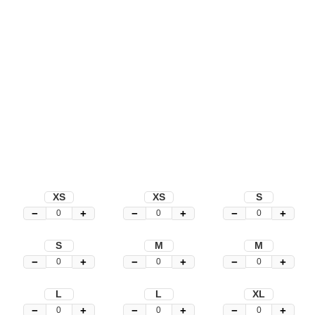
XS
XS
S
−
+
−
+
−
+
S
M
M
−
+
−
+
−
+
L
L
XL
−
+
−
+
−
+