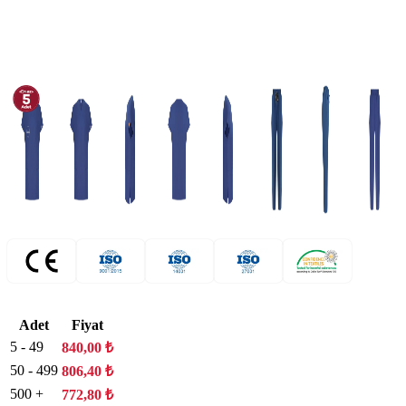
Adet
Fiyat
5 - 49
840,00
₺
50 - 499
806,40
₺
500 +
772,80
₺