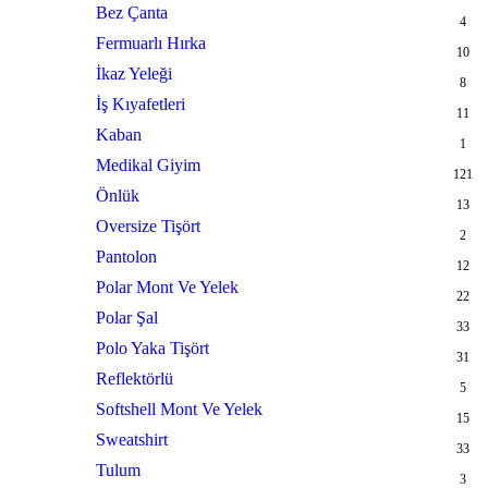
Bez Çanta
4
Fermuarlı Hırka
10
İkaz Yeleği
8
İş Kıyafetleri
11
Kaban
1
Medikal Giyim
121
Önlük
13
Oversize Tişört
2
Pantolon
12
Polar Mont Ve Yelek
22
Polar Şal
33
Polo Yaka Tişört
31
Reflektörlü
5
Softshell Mont Ve Yelek
15
Sweatshirt
33
Tulum
3