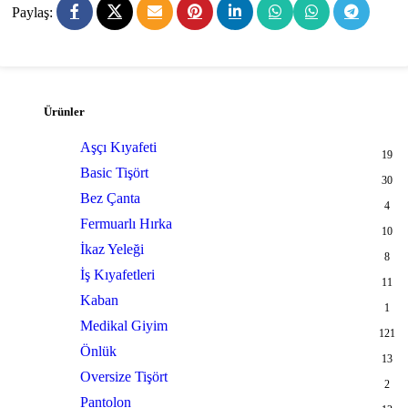
Paylaş:
Ürünler
Aşçı Kıyafeti
19
Basic Tişört
30
Bez Çanta
4
Fermuarlı Hırka
10
İkaz Yeleği
8
İş Kıyafetleri
11
Kaban
1
Medikal Giyim
121
Önlük
13
Oversize Tişört
2
Pantolon