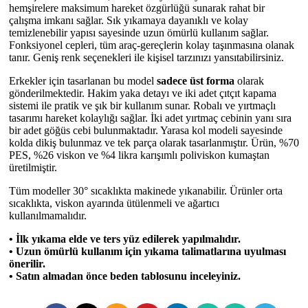
hemşirelere maksimum hareket özgürlüğü sunarak rahat bir
çalışma imkanı sağlar. Sık yıkamaya dayanıklı ve kolay
temizlenebilir yapısı sayesinde uzun ömürlü kullanım sağlar.
Fonksiyonel cepleri, tüm araç-gereçlerin kolay taşınmasına olanak
tanır. Geniş renk seçenekleri ile kişisel tarzınızı yansıtabilirsiniz.
Erkekler için tasarlanan bu model
sadece üst forma
olarak
gönderilmektedir. Hakim yaka detayı ve iki adet çıtçıt kapama
sistemi ile pratik ve şık bir kullanım sunar. Robalı ve yırtmaçlı
tasarımı hareket kolaylığı sağlar. İki adet yırtmaç cebinin yanı sıra
bir adet göğüs cebi bulunmaktadır. Yarasa kol modeli sayesinde
kolda dikiş bulunmaz ve tek parça olarak tasarlanmıştır. Ürün, %70
PES, %26 viskon ve %4 likra karışımlı poliviskon kumaştan
üretilmiştir.
Tüm modeller 30° sıcaklıkta makinede yıkanabilir. Ürünler orta
sıcaklıkta, viskon ayarında ütülenmeli ve ağartıcı
kullanılmamalıdır.
• İlk yıkama elde ve ters yüz edilerek yapılmalıdır.
• Uzun ömürlü kullanım için yıkama talimatlarına uyulması
önerilir.
• Satın almadan önce beden tablosunu inceleyiniz.