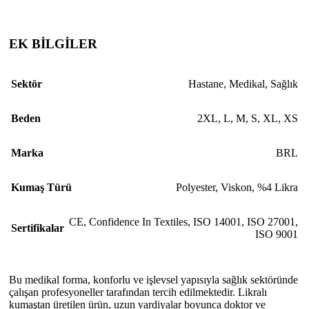
EK BİLGİLER
Sektör
Hastane
,
Medikal
,
Sağlık
Beden
2XL
,
L
,
M
,
S
,
XL
,
XS
Marka
BRL
Kumaş Türü
Polyester, Viskon, %4 Likra
CE
,
Confidence In Textiles
,
ISO 14001
,
ISO 27001
,
Sertifikalar
ISO 9001
Bu medikal forma, konforlu ve işlevsel yapısıyla sağlık sektöründe
çalışan profesyoneller tarafından tercih edilmektedir. Likralı
kumaştan üretilen ürün, uzun vardiyalar boyunca doktor ve