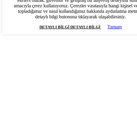
Mirlers olarak, güvenilir ve gelişmiş bir alışveriş deneyimi su
amacıyla çerez kullanıyoruz. Çerezler vasıtasıyla hangi kişisel ve
topladığımız ve nasıl kullandığımız hakkında aydınlatma met
detaylı bilgi butonuna tıklayarak ulaşabilirsiniz.
Tamam
DETAYLI BILGI
DETAYLI BILGI