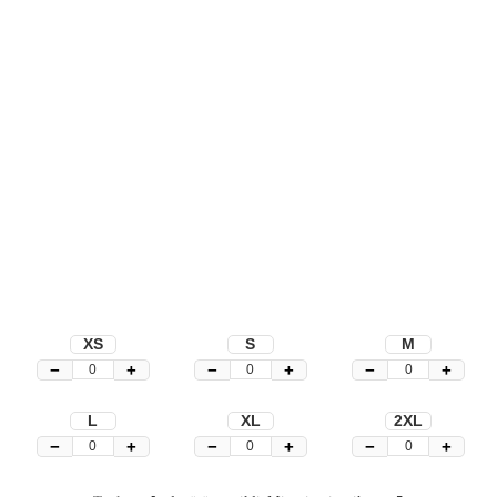
XS
S
M
−
+
−
+
−
+
L
XL
2XL
−
+
−
+
−
+