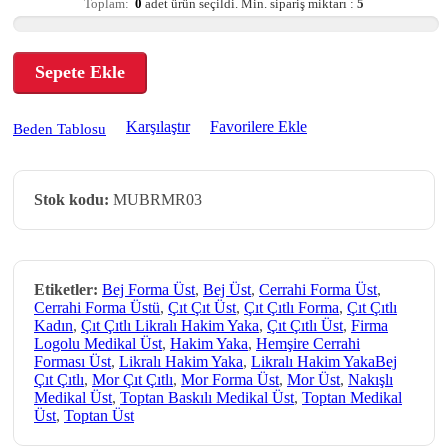
Toplam:
0
adet ürün seçildi.
Min. sipariş miktarı :
5
Sepete Ekle
Karşılaştır
Favorilere Ekle
Beden Tablosu
Stok kodu:
MUBRMR03
Etiketler:
Bej Forma Üst
,
Bej Üst
,
Cerrahi Forma Üst
,
Cerrahi Forma Üstü
,
Çıt Çıt Üst
,
Çıt Çıtlı Forma
,
Çıt Çıtlı
Kadın
,
Çıt Çıtlı Likralı Hakim Yaka
,
Çıt Çıtlı Üst
,
Firma
Logolu Medikal Üst
,
Hakim Yaka
,
Hemşire Cerrahi
Forması Üst
,
Likralı Hakim Yaka
,
Likralı Hakim YakaBej
Çıt Çıtlı
,
Mor Çıt Çıtlı
,
Mor Forma Üst
,
Mor Üst
,
Nakışlı
Medikal Üst
,
Toptan Baskılı Medikal Üst
,
Toptan Medikal
Üst
,
Toptan Üst