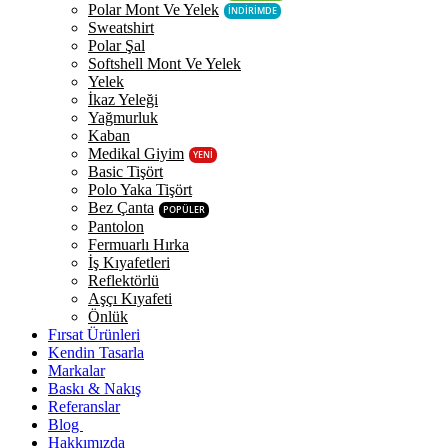
Polar Mont Ve Yelek
İNDİRİMDE
Sweatshirt
Polar Şal
Softshell Mont Ve Yelek
Yelek
İkaz Yeleği
Yağmurluk
Kaban
Medikal Giyim
YENİ
Basic Tişört
Polo Yaka Tişört
Bez Çanta
POPÜLER
Pantolon
Fermuarlı Hırka
İş Kıyafetleri
Reflektörlü
Aşçı Kıyafeti
Önlük
Fırsat Ürünleri
Kendin Tasarla
Markalar
Baskı & Nakış
Referanslar
Blog
Hakkımızda