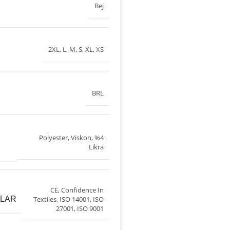
Bej
2XL
,
L
,
M
,
S
,
XL
,
XS
BRL
Polyester, Viskon, %4
Likra
CE
,
Confidence In
ALAR
Textiles
,
ISO 14001
,
ISO
27001
,
ISO 9001