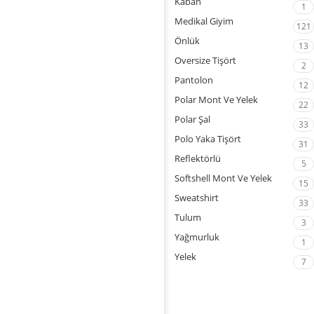
Kaban
1
Medikal Giyim
121
Önlük
13
Oversize Tişört
2
Pantolon
12
Polar Mont Ve Yelek
22
Polar Şal
33
Polo Yaka Tişört
31
Reflektörlü
5
Softshell Mont Ve Yelek
15
Sweatshirt
33
Tulum
3
Yağmurluk
1
Yelek
7