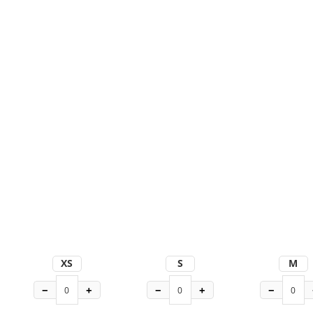
XS
S
M
−
+
−
+
−