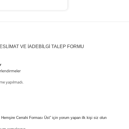
ESLIMAT VE İADE
BILGI TALEP FORMU
r
rlendirmeler
me yapılmadı.
ve Hemşire Cerrahi Forması Üst” için yorum yapan ilk kişi siz olun