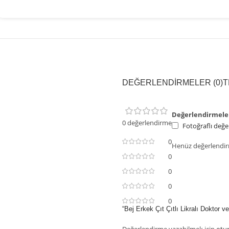
DEĞERLENDIRMELER (0)
T
Değerlendirmele
0 değerlendirme
Fotoğraflı değe
0
Henüz değerlendir
0
0
0
0
“Bej Erkek Çıt Çıtlı Likralı Doktor 