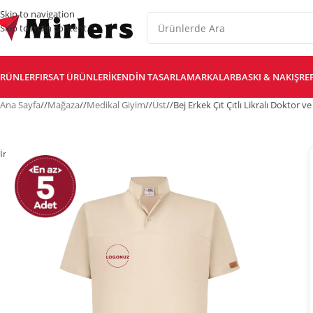
Skip to navigation
Skip to main content
RÜNLER
FIRSAT ÜRÜNLERI
KENDIN TASARLA
MARKALAR
BASKI & NAKIŞ
RE
Ana Sayfa
/
Mağaza
/
Medikal Giyim
/
Üst
/
Bej Erkek Çıt Çıtlı Likralı Doktor 
İndirim