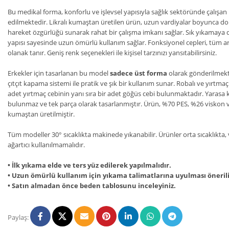
Bu medikal forma, konforlu ve işlevsel yapısıyla sağlık sektöründe çalışan
edilmektedir. Likralı kumaştan üretilen ürün, uzun vardiyalar boyunca 
hareket özgürlüğü sunarak rahat bir çalışma imkanı sağlar. Sık yıkamaya d
yapısı sayesinde uzun ömürlü kullanım sağlar. Fonksiyonel cepleri, tüm a
olanak tanır. Geniş renk seçenekleri ile kişisel tarzınızı yansıtabilirsiniz.
Erkekler için tasarlanan bu model
sadece üst forma
olarak gönderilmekte
çıtçıt kapama sistemi ile pratik ve şık bir kullanım sunar. Robalı ve yırtmaçl
adet yırtmaç cebinin yanı sıra bir adet göğüs cebi bulunmaktadır. Yarasa 
bulunmaz ve tek parça olarak tasarlanmıştır. Ürün, %70 PES, %26 viskon ve
kumaştan üretilmiştir.
Tüm modeller 30° sıcaklıkta makinede yıkanabilir. Ürünler orta sıcaklıkta
ağartıcı kullanılmamalıdır.
• İlk yıkama elde ve ters yüz edilerek yapılmalıdır.
• Uzun ömürlü kullanım için yıkama talimatlarına uyulması önerili
• Satın almadan önce beden tablosunu inceleyiniz.
Paylaş: