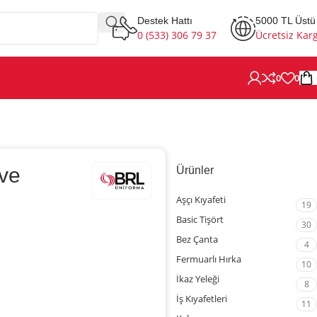
Destek Hattı
5000 TL Üstü
0 (533) 306 79 37
Ücretsiz Kar
0
0
 ve
Ürünler
Aşçı Kıyafeti
19
Basic Tişört
30
Bez Çanta
4
Fermuarlı Hırka
10
İkaz Yeleği
8
İş Kıyafetleri
11