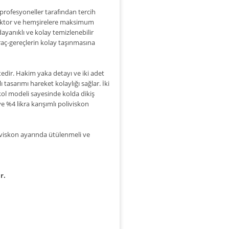
 profesyoneller tarafından tercih
doktor ve hemşirelere maksimum
ayanıklı ve kolay temizlenebilir
raç-gereçlerin kolay taşınmasına
dir. Hakim yaka detayı ve iki adet
ı tasarımı hareket kolaylığı sağlar. İki
kol modeli sayesinde kolda dikiş
 %4 likra karışımlı poliviskon
, viskon ayarında ütülenmeli ve
r.