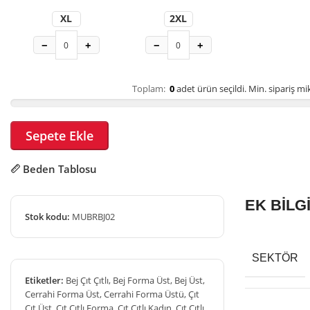
XL
2XL
−
+
−
+
Toplam:
0
adet ürün seçildi.
Min. sipariş mik
Sepete Ekle
Beden Tablosu
EK BİLG
Stok kodu:
MUBRBJ02
SEKTÖR
Etiketler:
Bej Çıt Çıtlı
,
Bej Forma Üst
,
Bej Üst
,
Cerrahi Forma Üst
,
Cerrahi Forma Üstü
,
Çıt
Çıt Üst
,
Çıt Çıtlı Forma
,
Çıt Çıtlı Kadın
,
Çıt Çıtlı