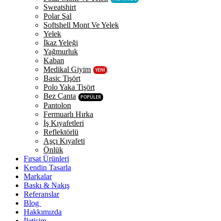
Sweatshirt
Polar Şal
Softshell Mont Ve Yelek
Yelek
İkaz Yeleği
Yağmurluk
Kaban
Medikal Giyim
YENİ
Basic Tişört
Polo Yaka Tişört
Bez Çanta
POPÜLER
Pantolon
Fermuarlı Hırka
İş Kıyafetleri
Reflektörlü
Aşçı Kıyafeti
Önlük
Fırsat Ürünleri
Kendin Tasarla
Markalar
Baskı & Nakış
Referanslar
Blog
Hakkımızda
İletişim