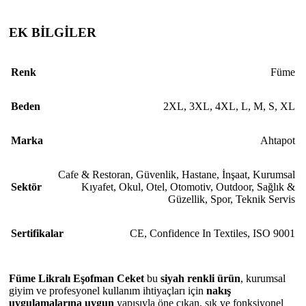
EK BİLGİLER
Renk
Füme
Beden
2XL
,
3XL
,
4XL
,
L
,
M
,
S
,
XL
Marka
Ahtapot
Cafe & Restoran
,
Güvenlik
,
Hastane
,
İnşaat
,
Kurumsal
Sektör
Kıyafet
,
Okul
,
Otel
,
Otomotiv
,
Outdoor
,
Sağlık &
Güzellik
,
Spor
,
Teknik Servis
Sertifikalar
CE
,
Confidence In Textiles
,
ISO 9001
Füme Likralı Eşofman Ceket
bu
siyah renkli ürün
, kurumsal
giyim ve profesyonel kullanım ihtiyaçları için
nakış
uygulamalarına uygun
yapısıyla öne çıkan, şık ve fonksiyonel