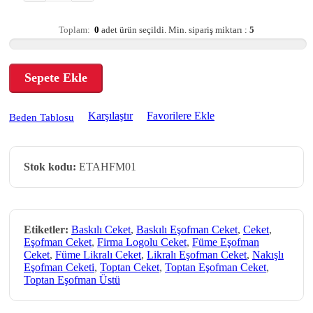
Toplam:
0
adet ürün seçildi.
Min. sipariş miktarı :
5
Sepete Ekle
Karşılaştır
Favorilere Ekle
Beden Tablosu
Stok kodu:
ETAHFM01
Etiketler:
Baskılı Ceket
,
Baskılı Eşofman Ceket
,
Ceket
,
Eşofman Ceket
,
Firma Logolu Ceket
,
Füme Eşofman
Ceket
,
Füme Likralı Ceket
,
Likralı Eşofman Ceket
,
Nakışlı
Eşofman Ceketi
,
Toptan Ceket
,
Toptan Eşofman Ceket
,
Toptan Eşofman Üstü