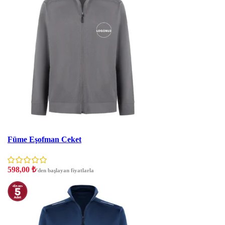
İndirim
Füme Eşofman Ceket
598,00
₺
'den başlayan fiyatlarla