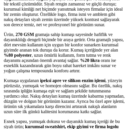
bir tekstil çözümüdür. Siyah rengin zamansız ve güçlü duruşu;
kurumsal kimliği net biçimde yansıtmak isteyen firmalar için ideal
bir zemin oluşturur. Özellikle logo, firma ismi ve amblem gibi
nakış detayları siyah zemin üzerinde yüksek kontrast sağlayarak
son derece temiz, net ve profesyonel bir görünüm sunar.
Ürün,
270 GSM
gramaja sahip kumaşı sayesinde hafiflik ve
dayanıklılığı dengeli biçimde bir araya getirir. Orta gramajlı yapısı,
dört mevsim kullanım için uygun bir konfor sunarken kurumsal
giyimde aranan tok duruşu da korur. Kumaş içeriğinde yer alan
%80 polyester
, uzun ömürlü kullanım, form tutma ve renk
dayanımı açısından önemli avantaj sağlar.
%20 likra
oranı ise
esneklik kazandırarak gün boyu rahat hareket imkânı sunar ve
yoğun çalışma temposunda konforu artırır.
Kumaşa uygulanan
ipeksi apre ve silikon enzim işlemi
, yüzeyin
pürüzsüz, yumuşak ve homojen olmasını sağlar. Bu özellik, nakış
sırasında ipliğin kumaşa eşit ve sağlam şekilde tutunmasına
yardımcı olur. Nakış detayları kumaş üzerinde kabarma yapmadan,
düzgün ve dolgun bir görünüm kazanır. Ayrıca bu özel apre işlemi,
ürünün sık yıkamalara karşı direncini artırarak nakışlı alanların
uzun süre ilk günkü kalitesini korumasına katkı sağlar.
Esnek yapısı, yumuşak dokusu ve dayanıklı kumaş içeriği ile bu
siyah ürün;
kurumsal sweatshirt, ekip giyimi ve firma logolu