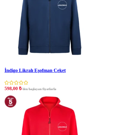
İndirim
İndigo Likralı Eşofman Ceket
598,00
₺
'den başlayan fiyatlarla