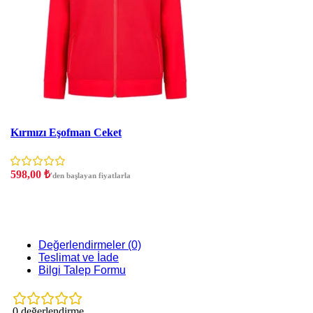
İndirim
Kırmızı Eşofman Ceket
598,00
₺
'den başlayan fiyatlarla
Değerlendirmeler (0)
Teslimat ve İade
Bilgi Talep Formu
0 değerlendirme