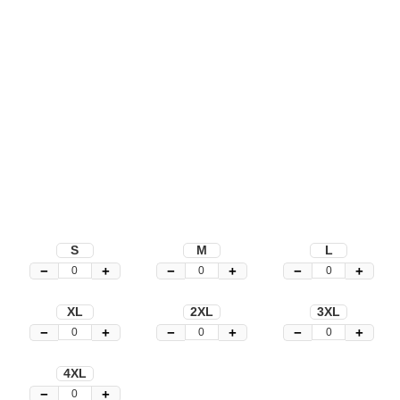
S
M
L
−
+
−
+
−
+
XL
2XL
3XL
−
+
−
+
−
+
4XL
−
+