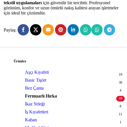
tekstil uygulamaları
için güvenilir bir tercihtir. Profesyonel
görünüm, konfor ve uzun ömürlü nakış kalitesi arayan işletmeler
için ideal bir çözümdür.
Paylaş:
Ürünler
Aşçı Kıyafeti
19
Basic Tişört
30
Bez Çanta
4
Fermuarlı Hırka
10
İkaz Yeleği
8
İş Kıyafetleri
11
Kaban
1