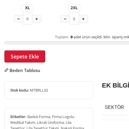
XL
2XL
−
+
−
+
Toplam:
0
adet ürün seçildi.
Min. sipariş mik
Sepete Ekle
Beden Tablosu
EK BİLG
Stok kodu:
MTBRLL02
SEKTÖR
Etiketler:
Baskılı Forma
,
Firma Logolu
Medikal Takım
,
Likralı Üniforma
,
Lila
Tesettür
,
Lİla Tesettür Takım
,
Nakışlı Forma