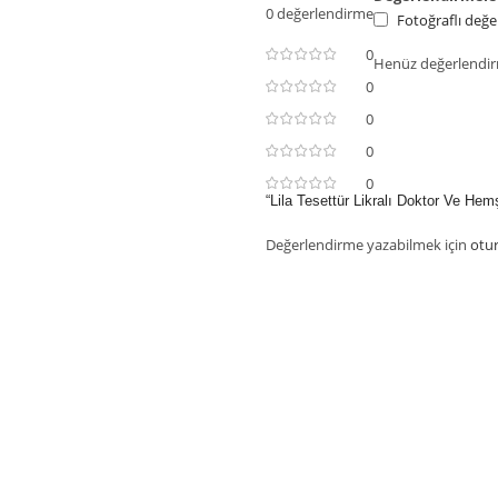
0 değerlendirme
Fotoğraflı değe
0
Henüz değerlendir
0
0
0
0
“Lila Tesettür Likralı Doktor Ve Hem
Değerlendirme yazabilmek için
otu