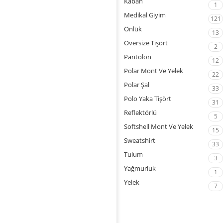
Kaban
1
Medikal Giyim
121
Önlük
13
Oversize Tişört
2
Pantolon
12
Polar Mont Ve Yelek
22
Polar Şal
33
Polo Yaka Tişört
31
Reflektörlü
5
Softshell Mont Ve Yelek
15
Sweatshirt
33
Tulum
3
Yağmurluk
1
Yelek
7