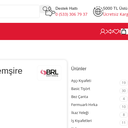
Destek Hattı
5000 TL Üstü
0 (533) 306 79 37
Ücretsiz Kar
0
0
Hemşire
Ürünler
Aşçı Kıyafeti
19
Basic Tişört
30
Bez Çanta
4
Fermuarlı Hırka
10
İkaz Yeleği
8
İş Kıyafetleri
11