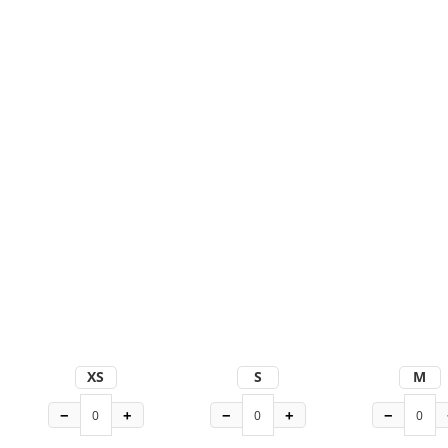
XS
S
M
−
+
−
+
−