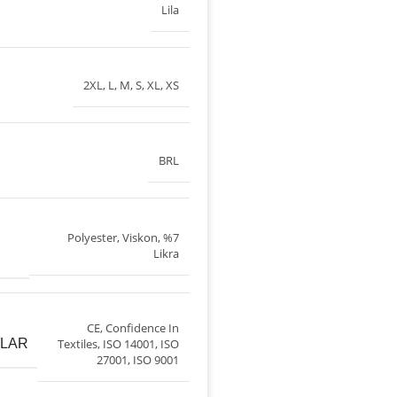
Lila
2XL
,
L
,
M
,
S
,
XL
,
XS
BRL
Polyester, Viskon, %7
Likra
CE
,
Confidence In
ALAR
Textiles
,
ISO 14001
,
ISO
27001
,
ISO 9001