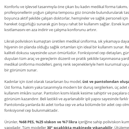
Konforlu ve işlevsel tasarımıyla öne çıkan bu kadın medikal forma takımı
profesyonellerin yoğun çalışma temposu göz önünde bulundurularak tasa
boyunca aktif şekilde çalışan doktorlar, hemşireler ve sağlık personeli için 
hareket özgürlüğü sunarak gün boyu rahat bir kullanım sağlar. Esnek ku
kısıtlamasını en aza indirir ve çalışma konforunu artırır.
Likralı poliviskon kumaştan üretilen medikal üniforma, sık yıkamaya dayanı
hijyenin ön planda olduğu sağlık ortamları için ideal bir kullanım sunar
kaliteli dokusu sayesinde uzun ömürlüdür. Fonksiyonel cep detayları, günl
duyulan tüm araç ve gereçlerin düzenli ve pratik şekilde taşınmasına yard
medikal üniforma modelleri, geniş renk seçenekleriyle hem kurumsal uyu
bir görünüm sunar.
Kadınlar için özel olarak tasarlanan bu model,
üst ve pantolondan oluş
Üst forma, hakim yaka tasarımıyla modern bir duruş sergilerken, üç adet çı
kullanım imkânı sunar. Pantolon kısmı klasik kesime sahiptir ve paçalara d
görünüm kazandırır. Beli lastikli ve ayarlanabilir ipli yapısı sayesinde fark
Pantolonda yanlarda iki adet torba cep ve arka bölümde bir adet cep ol
fonksiyonel cep bulunmaktadır.
Ürünler,
%68 PES, %25 viskon ve %7 likra
içeriğine sahip poliviskon kum
yapıdadır. Tüm modeller
30° sıcaklıkta makinede yıkanabilir
. Ütüleme 