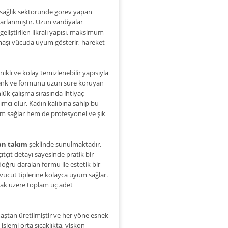
, sağlık sektöründe görev yapan
rlanmıştır. Uzun vardiyalar
geliştirilen likralı yapısı, maksimum
maşı vücuda uyum gösterir, hareket
klı ve kolay temizlenebilir yapısıyla
. Renk ve formunu uzun süre koruyan
ük çalışma sırasında ihtiyaç
ımcı olur. Kadın kalıbına sahip bu
m sağlar hem de profesyonel ve şık
an takım
şeklinde sunulmaktadır.
tçıt detayı sayesinde pratik bir
oğru daralan formu ile estetik bir
lı vücut tiplerine kolayca uyum sağlar.
mak üzere toplam üç adet
aştan üretilmiştir ve her yöne esnek
işlemi orta sıcaklıkta, viskon