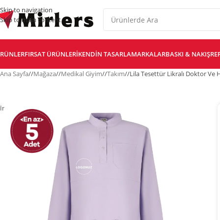
Skip to navigation
Skip to main content
RÜNLER
FIRSAT ÜRÜNLERI
KENDIN TASARLA
MARKALAR
BASKI & NAKIŞ
RE
Ana Sayfa
/
Mağaza
/
Medikal Giyim
/
Takım
/
Lila Tesettür Likralı Doktor V
İndirim