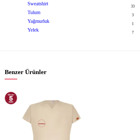
Sweatshirt
33
Tulum
3
Yağmurluk
1
Yelek
7
Benzer Ürünler