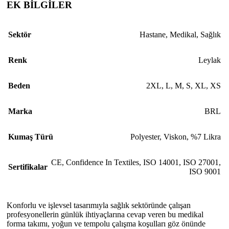
EK BİLGİLER
Sektör
Hastane
,
Medikal
,
Sağlık
Renk
Leylak
Beden
2XL
,
L
,
M
,
S
,
XL
,
XS
Marka
BRL
Kumaş Türü
Polyester, Viskon, %7 Likra
CE
,
Confidence In Textiles
,
ISO 14001
,
ISO 27001
,
Sertifikalar
ISO 9001
Konforlu ve işlevsel tasarımıyla sağlık sektöründe çalışan
profesyonellerin günlük ihtiyaçlarına cevap veren bu medikal
forma takımı, yoğun ve tempolu çalışma koşulları göz önünde