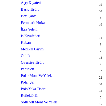
Aşçı Kıyafeti
19
Basic Tişört
30
Bez Çanta
4
Fermuarlı Hırka
10
İkaz Yeleği
8
İş Kıyafetleri
11
Kaban
1
Medikal Giyim
121
Önlük
13
Oversize Tişört
2
Pantolon
12
Polar Mont Ve Yelek
22
Polar Şal
33
Polo Yaka Tişört
31
Reflektörlü
5
Softshell Mont Ve Yelek
15