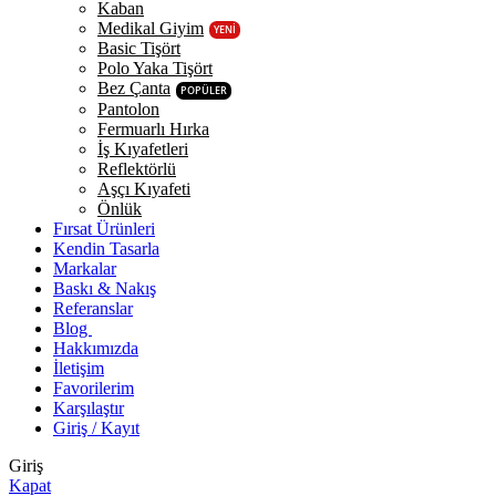
Kaban
Medikal Giyim
YENİ
Basic Tişört
Polo Yaka Tişört
Bez Çanta
POPÜLER
Pantolon
Fermuarlı Hırka
İş Kıyafetleri
Reflektörlü
Aşçı Kıyafeti
Önlük
Fırsat Ürünleri
Kendin Tasarla
Markalar
Baskı & Nakış
Referanslar
Blog
Hakkımızda
İletişim
Favorilerim
Karşılaştır
Giriş / Kayıt
Giriş
Kapat