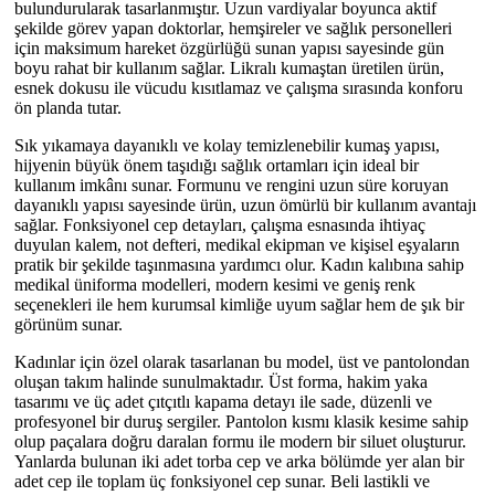
bulundurularak tasarlanmıştır. Uzun vardiyalar boyunca aktif
şekilde görev yapan doktorlar, hemşireler ve sağlık personelleri
için maksimum hareket özgürlüğü sunan yapısı sayesinde gün
boyu rahat bir kullanım sağlar. Likralı kumaştan üretilen ürün,
esnek dokusu ile vücudu kısıtlamaz ve çalışma sırasında konforu
ön planda tutar.
Sık yıkamaya dayanıklı ve kolay temizlenebilir kumaş yapısı,
hijyenin büyük önem taşıdığı sağlık ortamları için ideal bir
kullanım imkânı sunar. Formunu ve rengini uzun süre koruyan
dayanıklı yapısı sayesinde ürün, uzun ömürlü bir kullanım avantajı
sağlar. Fonksiyonel cep detayları, çalışma esnasında ihtiyaç
duyulan kalem, not defteri, medikal ekipman ve kişisel eşyaların
pratik bir şekilde taşınmasına yardımcı olur. Kadın kalıbına sahip
medikal üniforma modelleri, modern kesimi ve geniş renk
seçenekleri ile hem kurumsal kimliğe uyum sağlar hem de şık bir
görünüm sunar.
Kadınlar için özel olarak tasarlanan bu model, üst ve pantolondan
oluşan takım halinde sunulmaktadır. Üst forma, hakim yaka
tasarımı ve üç adet çıtçıtlı kapama detayı ile sade, düzenli ve
profesyonel bir duruş sergiler. Pantolon kısmı klasik kesime sahip
olup paçalara doğru daralan formu ile modern bir siluet oluşturur.
Yanlarda bulunan iki adet torba cep ve arka bölümde yer alan bir
adet cep ile toplam üç fonksiyonel cep sunar. Beli lastikli ve