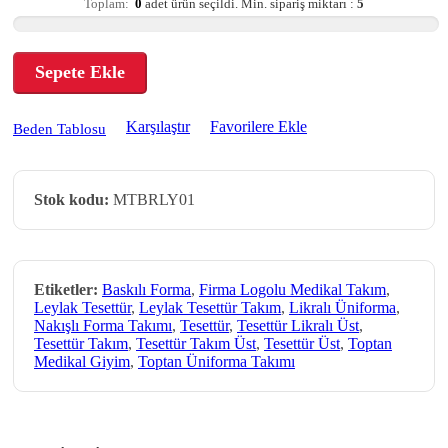
Toplam:
0
adet ürün seçildi.
Min. sipariş miktarı :
5
Sepete Ekle
Karşılaştır
Favorilere Ekle
Beden Tablosu
Stok kodu:
MTBRLY01
Etiketler:
Baskılı Forma
,
Firma Logolu Medikal Takım
,
Leylak Tesettür
,
Leylak Tesettür Takım
,
Likralı Üniforma
,
Nakışlı Forma Takımı
,
Tesettür
,
Tesettür Likralı Üst
,
Tesettür Takım
,
Tesettür Takım Üst
,
Tesettür Üst
,
Toptan
Medikal Giyim
,
Toptan Üniforma Takımı