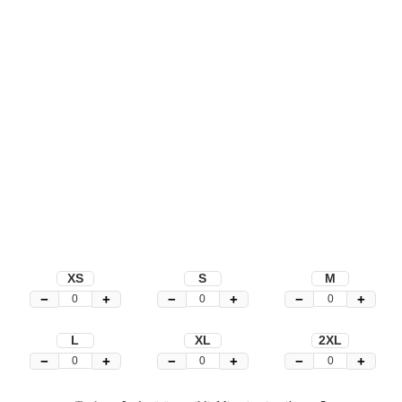
XS
S
M
−
+
−
+
−
+
L
XL
2XL
−
+
−
+
−
+