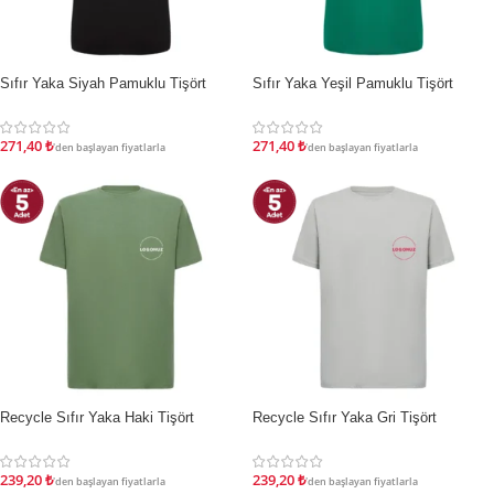
Sıfır Yaka Siyah Pamuklu Tişört
Sıfır Yaka Yeşil Pamuklu Tişört
İNDIRIM
İNDIRIM
271,40
₺
271,40
₺
'den başlayan fiyatlarla
'den başlayan fiyatlarla
Recycle Sıfır Yaka Haki Tişört
Recycle Sıfır Yaka Gri Tişört
İNDIRIM
İNDIRIM
239,20
₺
239,20
₺
'den başlayan fiyatlarla
'den başlayan fiyatlarla