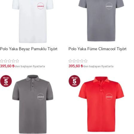
Polo Yaka Beyaz Pamuklu Tişört
Polo Yaka Füme Climacool Tişört
İNDIRIM
İNDIRIM
395,60
₺
395,60
₺
'den başlayan fiyatlarla
'den başlayan fiyatlarla