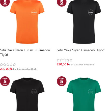
Sıfır Yaka Neon Turuncu Climacool
Sıfır Yaka Siyah Climacool Tişört
İNDIRIM
İNDIRIM
Tişört
230,00
₺
'den başlayan fiyatlarla
230,00
₺
'den başlayan fiyatlarla