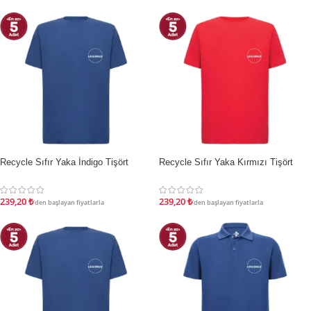
Recycle Sıfır Yaka İndigo Tişört
Recycle Sıfır Yaka Kırmızı Tişört
İNDIRIM
İNDIRIM
239,20
₺
239,20
₺
'den başlayan fiyatlarla
'den başlayan fiyatlarla