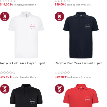
349,60
₺
349,60
₺
'den başlayan fiyatlarla
'den başlayan fiyatlarla
Recycle Polo Yaka Beyaz Tişört
Recycle Polo Yaka Lacivert Tişört
İNDIRIM
İNDIRIM
349,60
₺
349,60
₺
'den başlayan fiyatlarla
'den başlayan fiyatlarla