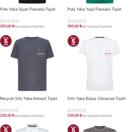
Polo Yaka Siyah Pamuklu Tişört
Polo Yaka Yeşil Pamuklu Tişört
İNDIRIM
İNDIRIM
395,60
₺
395,60
₺
'den başlayan fiyatlarla
'den başlayan fiyatlarla
Recycle Sıfır Yaka Antrasit Tişört
Sıfır Yaka Beyaz Climacool Tişört
İNDIRIM
İNDIRIM
239,20
₺
230,00
₺
'den başlayan fiyatlarla
'den başlayan fiyatlarla