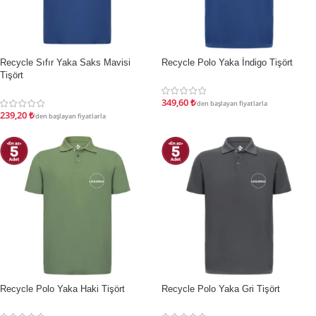
Recycle Sıfır Yaka Saks Mavisi
Recycle Polo Yaka İndigo Tişört
İNDIRIM
İNDIRIM
Tişört
349,60
₺
'den başlayan fiyatlarla
239,20
₺
'den başlayan fiyatlarla
Recycle Polo Yaka Haki Tişört
Recycle Polo Yaka Gri Tişört
İNDIRIM
İNDIRIM