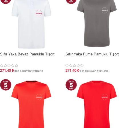
Sıfır Yaka Beyaz Pamuklu Tişört
Sıfır Yaka Füme Pamuklu Tişört
İNDIRIM
İNDIRIM
271,40
₺
271,40
₺
'den başlayan fiyatlarla
'den başlayan fiyatlarla