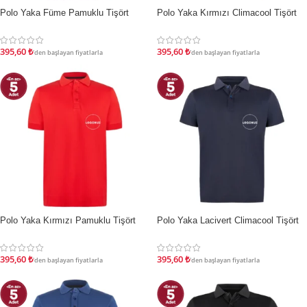
Polo Yaka Füme Pamuklu Tişört
Polo Yaka Kırmızı Climacool Tişört
İNDIRIM
İNDIRIM
395,60
₺
395,60
₺
'den başlayan fiyatlarla
'den başlayan fiyatlarla
Polo Yaka Kırmızı Pamuklu Tişört
Polo Yaka Lacivert Climacool Tişört
İNDIRIM
İNDIRIM
395,60
₺
395,60
₺
'den başlayan fiyatlarla
'den başlayan fiyatlarla