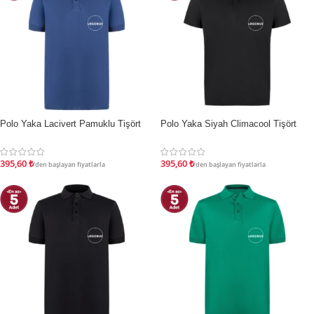
Polo Yaka Lacivert Pamuklu Tişört
Polo Yaka Siyah Climacool Tişört
İNDIRIM
İNDIRIM
395,60
₺
395,60
₺
'den başlayan fiyatlarla
'den başlayan fiyatlarla