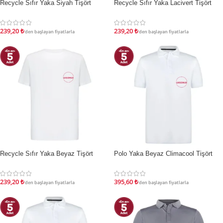
Recycle Sıfır Yaka Siyah Tişört
Recycle Sıfır Yaka Lacivert Tişört
İNDIRIM
İNDIRIM
239,20
₺
239,20
₺
'den başlayan fiyatlarla
'den başlayan fiyatlarla
Recycle Sıfır Yaka Beyaz Tişört
Polo Yaka Beyaz Climacool Tişört
İNDIRIM
İNDIRIM
239,20
₺
395,60
₺
'den başlayan fiyatlarla
'den başlayan fiyatlarla