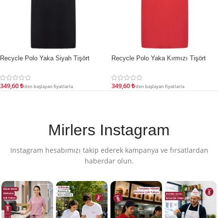
Recycle Polo Yaka Siyah Tişört
Recycle Polo Yaka Kırmızı Tişört
İNDIRIM
İNDIRIM
349,60
₺
349,60
₺
'den başlayan fiyatlarla
'den başlayan fiyatlarla
Mirlers Instagram
Instagram hesabımızı takip ederek kampanya ve fırsatlardan
haberdar olun.