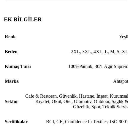
EK BİLGİLER
Renk
Yeşil
Beden
2XL
,
3XL
,
4XL
,
L
,
M
,
S
,
XL
Kumaş Türü
100%Pamuk
,
30/1 Ağır Süprem
Marka
Ahtapot
Cafe & Restoran
,
Güvenlik
,
Hastane
,
İnşaat
,
Kurumsal
Sektör
Kıyafet
,
Okul
,
Otel
,
Otomotiv
,
Outdoor
,
Sağlık &
Güzellik
,
Spor
,
Teknik Servis
Sertifikalar
BCI
,
CE
,
Confidence In Textiles
,
ISO 9001