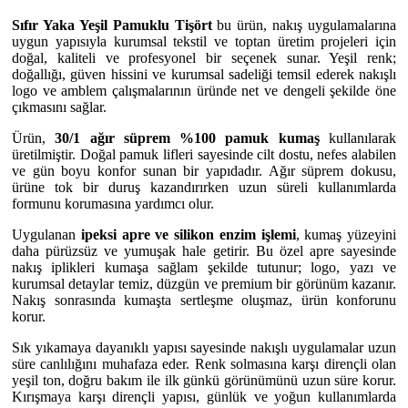
Sıfır Yaka Yeşil Pamuklu Tişört
bu ürün, nakış uygulamalarına
uygun yapısıyla kurumsal tekstil ve toptan üretim projeleri için
doğal, kaliteli ve profesyonel bir seçenek sunar. Yeşil renk;
doğallığı, güven hissini ve kurumsal sadeliği temsil ederek nakışlı
logo ve amblem çalışmalarının üründe net ve dengeli şekilde öne
çıkmasını sağlar.
Ürün,
30/1 ağır süprem %100 pamuk kumaş
kullanılarak
üretilmiştir. Doğal pamuk lifleri sayesinde cilt dostu, nefes alabilen
ve gün boyu konfor sunan bir yapıdadır. Ağır süprem dokusu,
ürüne tok bir duruş kazandırırken uzun süreli kullanımlarda
formunu korumasına yardımcı olur.
Uygulanan
ipeksi apre ve silikon enzim işlemi
, kumaş yüzeyini
daha pürüzsüz ve yumuşak hale getirir. Bu özel apre sayesinde
nakış iplikleri kumaşa sağlam şekilde tutunur; logo, yazı ve
kurumsal detaylar temiz, düzgün ve premium bir görünüm kazanır.
Nakış sonrasında kumaşta sertleşme oluşmaz, ürün konforunu
korur.
Sık yıkamaya dayanıklı yapısı sayesinde nakışlı uygulamalar uzun
süre canlılığını muhafaza eder. Renk solmasına karşı dirençli olan
yeşil ton, doğru bakım ile ilk günkü görünümünü uzun süre korur.
Kırışmaya karşı dirençli yapısı, günlük ve yoğun kullanımlarda