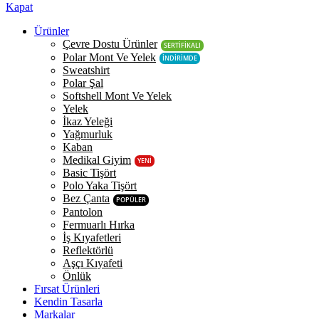
Kapat
Ürünler
Çevre Dostu Ürünler
SERTİFİKALI
Polar Mont Ve Yelek
İNDİRİMDE
Sweatshirt
Polar Şal
Softshell Mont Ve Yelek
Yelek
İkaz Yeleği
Yağmurluk
Kaban
Medikal Giyim
YENİ
Basic Tişört
Polo Yaka Tişört
Bez Çanta
POPÜLER
Pantolon
Fermuarlı Hırka
İş Kıyafetleri
Reflektörlü
Aşçı Kıyafeti
Önlük
Fırsat Ürünleri
Kendin Tasarla
Markalar