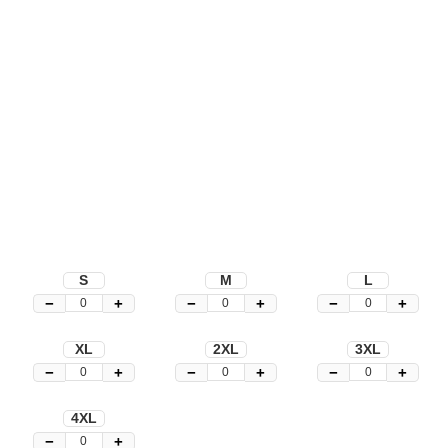
S
M
L
−
+
−
+
−
+
XL
2XL
3XL
−
+
−
+
−
+
4XL
−
+