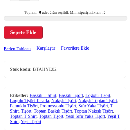
Toplam:
0
adet ürün seçildi.
Min. sipariş miktarı :
5
Sepete Ekle
Karşılaştır
Favorilere Ekle
Beden Tablosu
Stok kodu:
BTAHYE02
Etiketler:
Baskılı T Shirt
,
Baskılı Tişört
,
Logolu Tişört
,
Logolu Tişört Tasarla
,
Nakışlı Tişört
,
Nakışlı Toptan Tişört
,
Pamuklu Tişört
,
Promosyonlu Tişört
,
Sıfır Yaka Tişört
,
T
Shirt
,
Tişört
,
Toptan Baskılı Tişört
,
Toptan Nakışlı Tişört
,
Toptan T Shirt
,
Toptan Tişört
,
Yeşil Sıfır Yaka Tişört
,
Yeşil T
Shirt
,
Yeşil Tişört