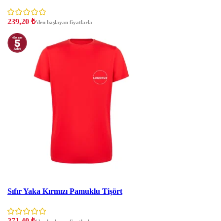
239,20
₺
'den başlayan fiyatlarla
İndirim
Sıfır Yaka Kırmızı Pamuklu Tişört
271,40
₺