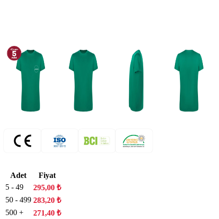
Adet
Fiyat
5 - 49
295,00
₺
50 - 499
283,20
₺
500 +
271,40
₺