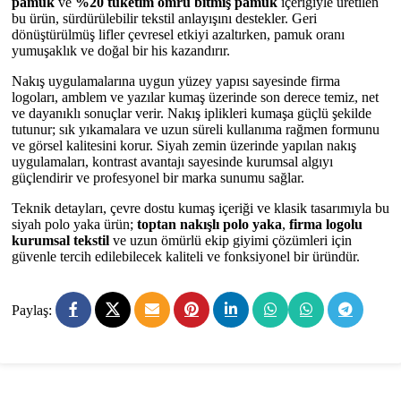
pamuk
ve
%20 tüketim ömrü bitmiş pamuk
içeriğiyle üretilen
bu ürün, sürdürülebilir tekstil anlayışını destekler. Geri
dönüştürülmüş lifler çevresel etkiyi azaltırken, pamuk oranı
yumuşaklık ve doğal bir his kazandırır.
Nakış uygulamalarına uygun yüzey yapısı sayesinde firma
logoları, amblem ve yazılar kumaş üzerinde son derece temiz, net
ve dayanıklı sonuçlar verir. Nakış iplikleri kumaşa güçlü şekilde
tutunur; sık yıkamalara ve uzun süreli kullanıma rağmen formunu
ve görsel kalitesini korur. Siyah zemin üzerinde yapılan nakış
uygulamaları, kontrast avantajı sayesinde kurumsal algıyı
güçlendirir ve profesyonel bir marka sunumu sağlar.
Teknik detayları, çevre dostu kumaş içeriği ve klasik tasarımıyla bu
siyah polo yaka ürün;
toptan nakışlı polo yaka
,
firma logolu
kurumsal tekstil
ve uzun ömürlü ekip giyimi çözümleri için
güvenle tercih edilebilecek kaliteli ve fonksiyonel bir üründür.
Paylaş: