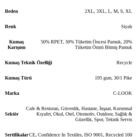
Beden
2XL
,
3XL
,
L
,
M
,
S
,
XL
Renk
Siyah
Kumaş
50% RPET, 30% Tüketim Öncesi Pamuk, 20%
Karışımı
Tüketim Ömrü Bitmiş Pamuk
Kumaş Teknik Özelliği
Recycle
Kumaş Türü
195 gsm
,
30/1 Pike
Marka
C-LOOK
Cafe & Restoran
,
Güvenlik
,
Hastane
,
İnşaat
,
Kurumsal
Sektör
Kıyafet
,
Okul
,
Otel
,
Otomotiv
,
Outdoor
,
Sağlık &
Güzellik
,
Spor
,
Teknik Servis
Sertifikalar
CE
,
Confidence In Textiles
,
ISO 9001
,
Recycled 100