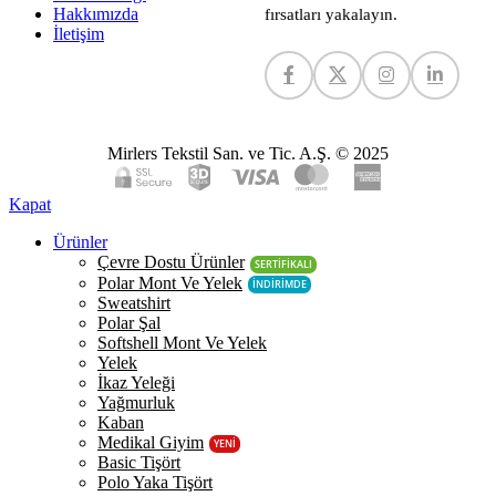
Hakkımızda
fırsatları yakalayın.
İletişim
Mirlers Tekstil San. ve Tic. A.Ş. © 2025
Kapat
Ürünler
Çevre Dostu Ürünler
SERTİFİKALI
Polar Mont Ve Yelek
İNDİRİMDE
Sweatshirt
Polar Şal
Softshell Mont Ve Yelek
Yelek
İkaz Yeleği
Yağmurluk
Kaban
Medikal Giyim
YENİ
Basic Tişört
Polo Yaka Tişört