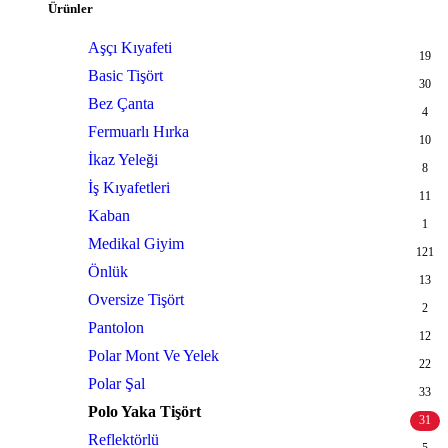
Ürünler
Aşçı Kıyafeti
19
Basic Tişört
30
Bez Çanta
4
Fermuarlı Hırka
10
İkaz Yeleği
8
İş Kıyafetleri
11
Kaban
1
Medikal Giyim
121
Önlük
13
Oversize Tişört
2
Pantolon
12
Polar Mont Ve Yelek
22
Polar Şal
33
Polo Yaka Tişört
31
Reflektörlü
5