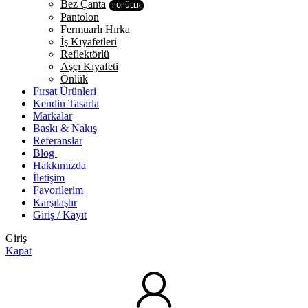
Bez Çanta
POPÜLER
Pantolon
Fermuarlı Hırka
İş Kıyafetleri
Reflektörlü
Aşçı Kıyafeti
Önlük
Fırsat Ürünleri
Kendin Tasarla
Markalar
Baskı & Nakış
Referanslar
Blog
Hakkımızda
İletişim
Favorilerim
Karşılaştır
Giriş / Kayıt
Giriş
Kapat