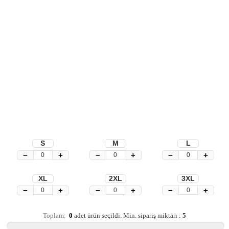
S
M
L
−
+
−
+
−
+
XL
2XL
3XL
−
+
−
+
−
+
Toplam:
0
adet ürün seçildi.
Min. sipariş miktarı :
5