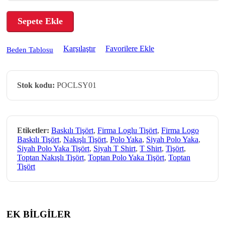
Sepete Ekle
Karşılaştır
Favorilere Ekle
Beden Tablosu
Stok kodu:
POCLSY01
Etiketler:
Baskılı Tişört
,
Firma Loglu Tişört
,
Firma Logo
Baskılı Tişört
,
Nakışlı Tişört
,
Polo Yaka
,
Siyah Polo Yaka
,
Siyah Polo Yaka Tişört
,
Siyah T Shirt
,
T Shirt
,
Tişört
,
Toptan Nakışlı Tişört
,
Toptan Polo Yaka Tişört
,
Toptan
Tişört
EK BİLGİLER