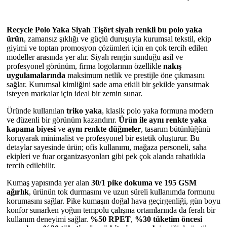
Recycle Polo Yaka Siyah Tişört siyah renkli bu polo yaka
ürün
, zamansız şıklığı ve güçlü duruşuyla kurumsal tekstil, ekip
giyimi ve toptan promosyon çözümleri için en çok tercih edilen
modeller arasında yer alır. Siyah rengin sunduğu asil ve
profesyonel görünüm, firma logolarının özellikle
nakış
uygulamalarında
maksimum netlik ve prestijle öne çıkmasını
sağlar. Kurumsal kimliğini sade ama etkili bir şekilde yansıtmak
isteyen markalar için ideal bir zemin sunar.
Üründe kullanılan
triko yaka
, klasik polo yaka formuna modern
ve düzenli bir görünüm kazandırır.
Ürün ile aynı renkte yaka
kapama biyesi
ve
aynı renkte düğmeler
, tasarım bütünlüğünü
koruyarak minimalist ve profesyonel bir estetik oluşturur. Bu
detaylar sayesinde ürün; ofis kullanımı, mağaza personeli, saha
ekipleri ve fuar organizasyonları gibi pek çok alanda rahatlıkla
tercih edilebilir.
Kumaş yapısında yer alan
30/1 pike dokuma ve 195 GSM
ağırlık
, ürünün tok durmasını ve uzun süreli kullanımda formunu
korumasını sağlar. Pike kumaşın doğal hava geçirgenliği, gün boyu
konfor sunarken yoğun tempolu çalışma ortamlarında da ferah bir
kullanım deneyimi sağlar.
%50 RPET
,
%30 tüketim öncesi