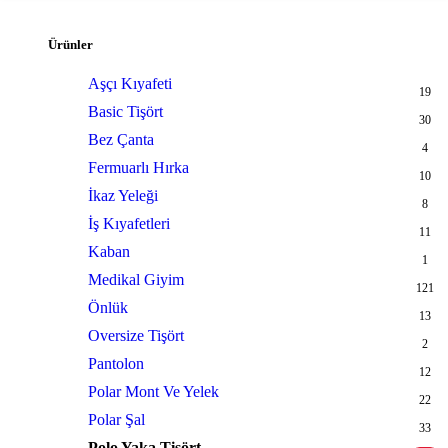
Ürünler
Aşçı Kıyafeti
19
Basic Tişört
30
Bez Çanta
4
Fermuarlı Hırka
10
İkaz Yeleği
8
İş Kıyafetleri
11
Kaban
1
Medikal Giyim
121
Önlük
13
Oversize Tişört
2
Pantolon
12
Polar Mont Ve Yelek
22
Polar Şal
33
Polo Yaka Tişört