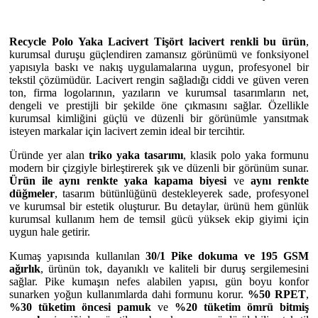
Recycle Polo Yaka Lacivert Tişört lacivert renkli bu ürün
,
kurumsal duruşu güçlendiren zamansız görünümü ve fonksiyonel
yapısıyla baskı ve nakış uygulamalarına uygun, profesyonel bir
tekstil çözümüdür. Lacivert rengin sağladığı ciddi ve güven veren
ton, firma logolarının, yazıların ve kurumsal tasarımların net,
dengeli ve prestijli bir şekilde öne çıkmasını sağlar. Özellikle
kurumsal kimliğini güçlü ve düzenli bir görünümle yansıtmak
isteyen markalar için lacivert zemin ideal bir tercihtir.
Üründe yer alan
triko yaka tasarımı
, klasik polo yaka formunu
modern bir çizgiyle birleştirerek şık ve düzenli bir görünüm sunar.
Ürün ile aynı renkte yaka kapama biyesi
ve
aynı renkte
düğmeler
, tasarım bütünlüğünü destekleyerek sade, profesyonel
ve kurumsal bir estetik oluşturur. Bu detaylar, ürünü hem günlük
kurumsal kullanım hem de temsil gücü yüksek ekip giyimi için
uygun hale getirir.
Kumaş yapısında kullanılan
30/1 Pike dokuma ve 195 GSM
ağırlık
, ürünün tok, dayanıklı ve kaliteli bir duruş sergilemesini
sağlar. Pike kumaşın nefes alabilen yapısı, gün boyu konfor
sunarken yoğun kullanımlarda dahi formunu korur.
%50 RPET
,
%30 tüketim öncesi pamuk
ve
%20 tüketim ömrü bitmiş