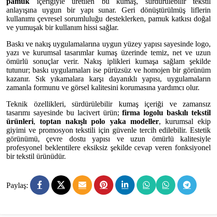
pamuk
içeriğiyle üretilen bu kumaş, sürdürülebilir tekstil
anlayışına uygun bir yapı sunar. Geri dönüştürülmüş liflerin
kullanımı çevresel sorumluluğu desteklerken, pamuk katkısı doğal
ve yumuşak bir kullanım hissi sağlar.
Baskı ve nakış uygulamalarına uygun yüzey yapısı sayesinde logo,
yazı ve kurumsal tasarımlar kumaş üzerinde temiz, net ve uzun
ömürlü sonuçlar verir. Nakış iplikleri kumaşa sağlam şekilde
tutunur; baskı uygulamaları ise pürüzsüz ve homojen bir görünüm
kazanır. Sık yıkamalara karşı dayanıklı yapısı, uygulamaların
zamanla formunu ve görsel kalitesini korumasına yardımcı olur.
Teknik özellikleri, sürdürülebilir kumaş içeriği ve zamansız
tasarımı sayesinde bu lacivert ürün;
firma logolu baskılı tekstil
ürünleri
,
toptan nakışlı polo yaka modeller
, kurumsal ekip
giyimi ve promosyon tekstili için güvenle tercih edilebilir. Estetik
görünümü, çevre dostu yapısı ve uzun ömürlü kalitesiyle
profesyonel beklentilere eksiksiz şekilde cevap veren fonksiyonel
bir tekstil ürünüdür.
Paylaş: