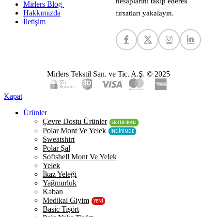
hesaplarını takip ederek
Mirlers Blog
Hakkımızda
fırsatları yakalayın.
İletişim
Mirlers Tekstil San. ve Tic. A.Ş. © 2025
Kapat
Ürünler
Çevre Dostu Ürünler
SERTİFİKALI
Polar Mont Ve Yelek
İNDİRİMDE
Sweatshirt
Polar Şal
Softshell Mont Ve Yelek
Yelek
İkaz Yeleği
Yağmurluk
Kaban
Medikal Giyim
YENİ
Basic Tişört