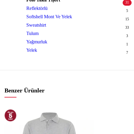
31
Reflektörlü
5
Softshell Mont Ve Yelek
15
Sweatshirt
33
Tulum
3
Yağmurluk
1
Yelek
7
Benzer Ürünler