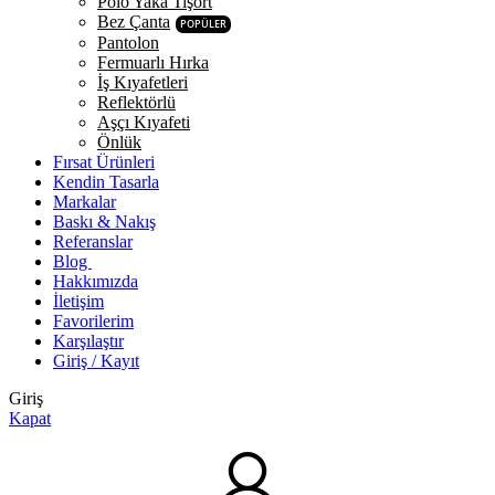
Polo Yaka Tişört
Bez Çanta
POPÜLER
Pantolon
Fermuarlı Hırka
İş Kıyafetleri
Reflektörlü
Aşçı Kıyafeti
Önlük
Fırsat Ürünleri
Kendin Tasarla
Markalar
Baskı & Nakış
Referanslar
Blog
Hakkımızda
İletişim
Favorilerim
Karşılaştır
Giriş / Kayıt
Giriş
Kapat