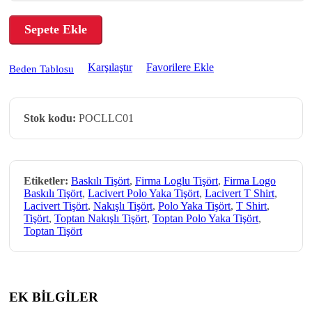
Sepete Ekle
Karşılaştır
Favorilere Ekle
Beden Tablosu
Stok kodu:
POCLLC01
Etiketler:
Baskılı Tişört
,
Firma Loglu Tişört
,
Firma Logo
Baskılı Tişört
,
Lacivert Polo Yaka Tişört
,
Lacivert T Shirt
,
Lacivert Tişört
,
Nakışlı Tişört
,
Polo Yaka Tişört
,
T Shirt
,
Tişört
,
Toptan Nakışlı Tişört
,
Toptan Polo Yaka Tişört
,
Toptan Tişört
EK BİLGİLER