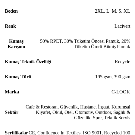
Beden
2XL
,
L
,
M
,
S
,
XL
Renk
Lacivert
Kumaş
50% RPET, 30% Tüketim Öncesi Pamuk, 20%
Karışımı
Tüketim Ömrü Bitmiş Pamuk
Kumaş Teknik Özelliği
Recycle
Kumaş Türü
195 gsm
,
390 gsm
Marka
C-LOOK
Cafe & Restoran
,
Güvenlik
,
Hastane
,
İnşaat
,
Kurumsal
Sektör
Kıyafet
,
Okul
,
Otel
,
Otomotiv
,
Outdoor
,
Sağlık &
Güzellik
,
Spor
,
Teknik Servis
Sertifikalar
CE
,
Confidence In Textiles
,
ISO 9001
,
Recycled 100