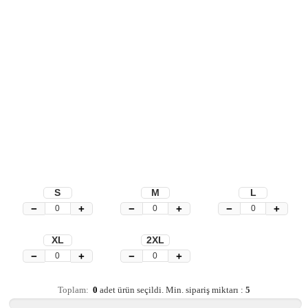
S
M
L
−
+
−
+
−
+
XL
2XL
−
+
−
+
Toplam:
0
adet ürün seçildi.
Min. sipariş miktarı :
5