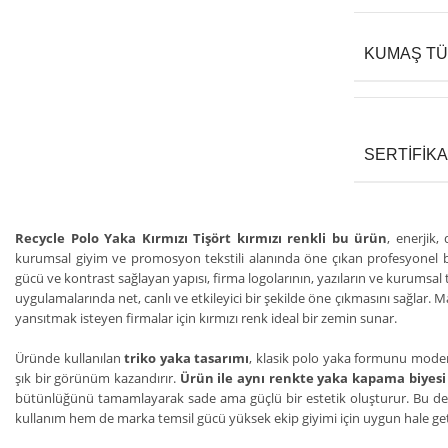
KUMAŞ T
SERTIFIK
Recycle Polo Yaka Kırmızı Tişört kırmızı renkli bu ürün
, enerjik
kurumsal giyim ve promosyon tekstili alanında öne çıkan profesyonel bi
gücü ve kontrast sağlayan yapısı, firma logolarının, yazıların ve kurumsa
uygulamalarında net, canlı ve etkileyici bir şekilde öne çıkmasını sağlar. 
yansıtmak isteyen firmalar için kırmızı renk ideal bir zemin sunar.
Üründe kullanılan
triko yaka tasarımı
, klasik polo yaka formunu modern 
şık bir görünüm kazandırır.
Ürün ile aynı renkte yaka kapama biyesi
bütünlüğünü tamamlayarak sade ama güçlü bir estetik oluşturur. Bu d
kullanım hem de marka temsil gücü yüksek ekip giyimi için uygun hale geti