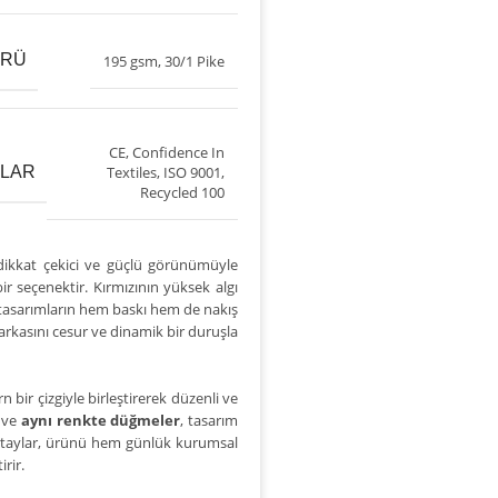
ÜRÜ
195 gsm
,
30/1 Pike
CE
,
Confidence In
ALAR
Textiles
,
ISO 9001
,
Recycled 100
, dikkat çekici ve güçlü görünümüyle
r seçenektir. Kırmızının yüksek algı
l tasarımların hem baskı hem de nakış
Markasını cesur ve dinamik bir duruşla
bir çizgiyle birleştirerek düzenli ve
ve
aynı renkte düğmeler
, tasarım
etaylar, ürünü hem günlük kurumsal
rir.