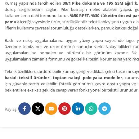
Kumaş yapısında tercih edilen
30/1 Pike dokuma ve 195 GSM ağırlık
,
duruş sergilemesini sağlar. Pike kumaşın nefes alabilen yapısı
kullanımlarda dahi formunu korur.
%50 RPET
,
%30 tüketim öncesi p
pamuk
içeriği sayesinde ürün, sürdürülebilir tekstil anlayışına uygun ol
liflerin kullanımı çevresel sorumluluğu desteklerken, pamuk katkısı doğal
Baskı ve nakış uygulamalarına uygun yüzey yapısı sayesinde logo, 
üzerinde temiz, net ve uzun ömürlü sonuçlar verir. Nakış iplikleri k
uygulamaları ise homojen ve pürüzsüz bir görünüm kazanır. Sık yı
uygulamaların zamanla formunu ve görsel kalitesini korumasına yardımcı 
Teknik özellikleri, sürdürülebilir kumaş içeriği ve dikkat çekici tasarımı sa
baskılı tekstil ürünleri
,
toptan nakışlı polo yaka modeller
, kurums
için güvenle tercih edilebilir. Estetik görünümü, çevre dostu yapısı ve
beklentilere eksiksiz şekilde cevap veren fonksiyonel bir tekstil ürünüdür.
Paylaş: