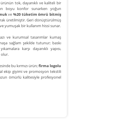
 ürünün tok, dayanıklı ve kaliteli bir
, gün boyu konfor sunarken yoğun
amuk
ve
%20 tüketim ömrü bitmiş
arak üretilmiştir. Geri dönüştürülmüş
 ve yumuşak bir kullanım hissi sunar.
yazı ve kurumsal tasarımlar kumaş
umaşa sağlam şekilde tutunur; baskı
kamalara karşı dayanıklı yapısı,
olur.
yesinde bu kırmızı ürün;
firma logolu
al ekip giyimi ve promosyon tekstili
 uzun ömürlü kalitesiyle profesyonel