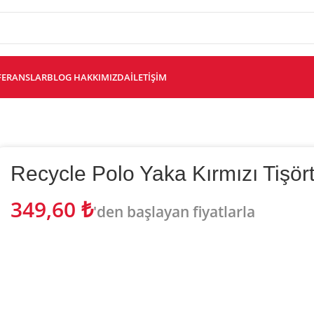
FERANSLAR
BLOG
HAKKIMIZDA
İLETIŞIM
Recycle Polo Yaka Kırmızı Tişör
349,60
₺
'den başlayan fiyatlarla