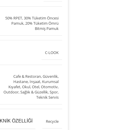
50% RPET, 30% Tüketim Öncesi
Pamuk, 20% Tüketim Ömrü
Bitmiş Pamuk
C-LOOK
Cafe & Restoran
,
Güvenlik
,
Hastane
,
İnşaat
,
Kurumsal
Kıyafet
,
Okul
,
Otel
,
Otomotiv
,
Outdoor
,
Sağlık & Güzellik
,
Spor
,
Teknik Servis
NIK ÖZELLIĞI
Recycle