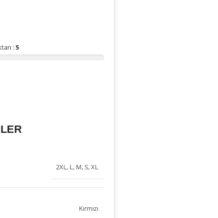
tarı :
5
İLER
2XL
,
L
,
M
,
S
,
XL
Kırmızı