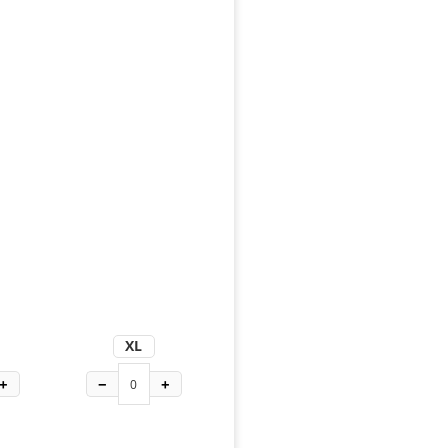
XL
+
−
+