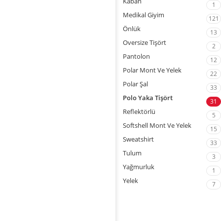
Kaban
1
Medikal Giyim
121
Önlük
13
Oversize Tişört
2
Pantolon
12
Polar Mont Ve Yelek
22
Polar Şal
33
Polo Yaka Tişört
31
Reflektörlü
5
Softshell Mont Ve Yelek
15
Sweatshirt
33
Tulum
3
Yağmurluk
1
Yelek
7