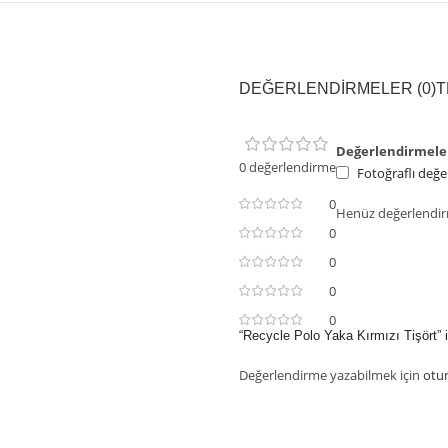
DEĞERLENDIRMELER (0)
T
Değerlendirmele
0 değerlendirme
Fotoğraflı değe
0
Henüz değerlendir
0
0
0
0
“Recycle Polo Yaka Kırmızı Tişört” i
Değerlendirme yazabilmek için
otu