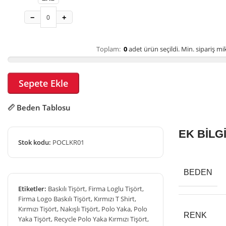
−
+
Toplam:
0
adet ürün seçildi.
Min. sipariş mik
Sepete Ekle
Beden Tablosu
EK BİLG
Stok kodu:
POCLKR01
BEDEN
Etiketler:
Baskılı Tişört
,
Firma Loglu Tişört
,
Firma Logo Baskılı Tişört
,
Kırmızı T Shirt
,
Kırmızı Tişört
,
Nakışlı Tişört
,
Polo Yaka
,
Polo
RENK
Yaka Tişört
,
Recycle Polo Yaka Kırmızı Tişört
,