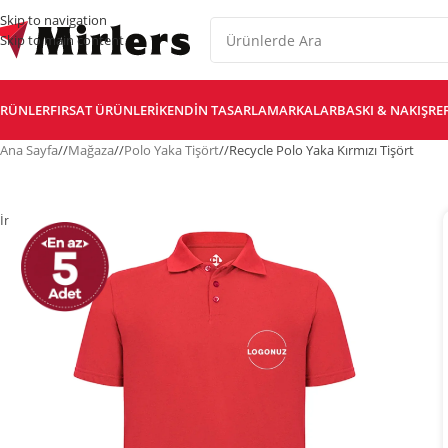
Skip to navigation
Skip to main content
RÜNLER
FIRSAT ÜRÜNLERI
KENDIN TASARLA
MARKALAR
BASKI & NAKIŞ
RE
Ana Sayfa
/
Mağaza
/
Polo Yaka Tişört
/
Recycle Polo Yaka Kırmızı Tişört
İndirim