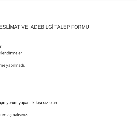
ESLIMAT VE İADE
BILGI TALEP FORMU
r
rlendirmeler
me yapılmadı.
çin yorum yapan ilk kişi siz olun
rum açmalısınız
.