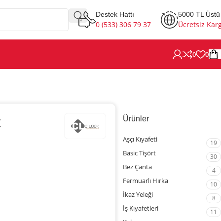
Destek Hattı
5000 TL Üstü
0 (533) 306 79 37
Ücretsiz Kar
0
0
t
Ürünler
Aşçı Kıyafeti
19
Basic Tişört
30
Bez Çanta
4
Fermuarlı Hırka
10
İkaz Yeleği
8
İş Kıyafetleri
11