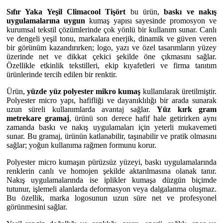
Sıfır Yaka Yeşil Climacool Tişört
bu ürün,
baskı ve nakış
uygulamalarına uygun
kumaş yapısı sayesinde promosyon ve
kurumsal tekstil çözümlerinde çok yönlü bir kullanım sunar. Canlı
ve dengeli yeşil tonu, markalara enerjik, dinamik ve güven veren
bir görünüm kazandırırken; logo, yazı ve özel tasarımların yüzey
üzerinde net ve dikkat çekici şekilde öne çıkmasını sağlar.
Özellikle etkinlik tekstilleri, ekip kıyafetleri ve firma tanıtım
ürünlerinde tercih edilen bir renktir.
Ürün,
yüzde yüz polyester mikro kumaş
kullanılarak üretilmiştir.
Polyester micro yapı, hafifliği ve dayanıklılığı bir arada sunarak
uzun süreli kullanımlarda avantaj sağlar.
Yüz kırk gram
metrekare gramaj
, ürünü son derece hafif hale getirirken aynı
zamanda baskı ve nakış uygulamaları için yeterli mukavemeti
sunar. Bu gramaj, ürünün katlanabilir, taşınabilir ve pratik olmasını
sağlar; yoğun kullanıma rağmen formunu korur.
Polyester micro kumaşın pürüzsüz yüzeyi, baskı uygulamalarında
renklerin canlı ve homojen şekilde aktarılmasına olanak tanır.
Nakış uygulamalarında ise iplikler kumaşa düzgün biçimde
tutunur, işlemeli alanlarda deformasyon veya dalgalanma oluşmaz.
Bu özellik, marka logosunun uzun süre net ve profesyonel
görünmesini sağlar.