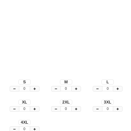
S
M
L
−
+
−
+
−
+
XL
2XL
3XL
−
+
−
+
−
+
4XL
−
+