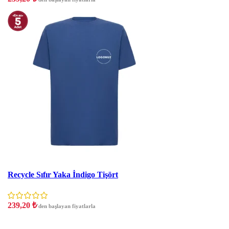
İndirim
Recycle Sıfır Yaka İndigo Tişört
239,20
₺
'den başlayan fiyatlarla