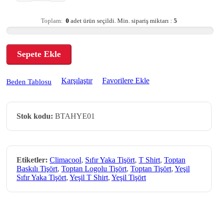
Toplam:
0
adet ürün seçildi.
Min. sipariş miktarı :
5
Sepete Ekle
Karşılaştır
Favorilere Ekle
Beden Tablosu
Stok kodu:
BTAHYE01
Etiketler:
Climacool
,
Sıfır Yaka Tişört
,
T Shirt
,
Toptan
Baskılı Tişört
,
Toptan Logolu Tişört
,
Toptan Tişört
,
Yeşil
Sıfır Yaka Tişört
,
Yeşil T Shirt
,
Yeşil Tişört