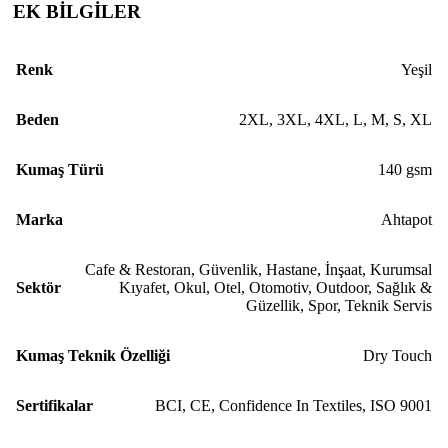
EK BİLGİLER
Renk
Yeşil
Beden
2XL
,
3XL
,
4XL
,
L
,
M
,
S
,
XL
Kumaş Türü
140 gsm
Marka
Ahtapot
Cafe & Restoran
,
Güvenlik
,
Hastane
,
İnşaat
,
Kurumsal
Sektör
Kıyafet
,
Okul
,
Otel
,
Otomotiv
,
Outdoor
,
Sağlık &
Güzellik
,
Spor
,
Teknik Servis
Kumaş Teknik Özelliği
Dry Touch
Sertifikalar
BCI
,
CE
,
Confidence In Textiles
,
ISO 9001