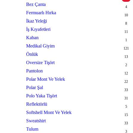
Bez Çanta
4
Fermuarlı Hırka
10
İkaz Yeleği
8
İş Kıyafetleri
11
Kaban
1
Medikal Giyim
121
Önlük
13
Oversize Tişört
2
Pantolon
12
Polar Mont Ve Yelek
22
Polar Şal
33
Polo Yaka Tişört
31
Reflektörlü
5
Softshell Mont Ve Yelek
15
Sweatshirt
33
Tulum
3