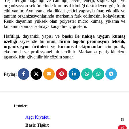
Yeşil rengin doğallığı ve canlılığı, çevre, enerji, sağlık, spor ve
organizasyon sektörlerinde kurumsal kimliği destekleyen güçlü bir
etki yaratır. Aynı zamanda dikkat çekici yapısıyla fuar, etkinlik ve
tanıtım organizasyonlarında markanın fark edilmesini kolaylaştırır.
Renk dayanımı yüksek olan polyester micro kumaş, yıkama ve
kullanım sonrası solmaya karşı direnç gösterir.
Hafifliği, dayanıklı yapısı ve
baskı ile nakışa uygun kumaş
özelliği
sayesinde bu ürün;
firma logolu promosyon tekstili,
organizasyon ürünleri ve kurumsal ekipmanlar
için pratik,
ekonomik ve profesyonel bir tercihtir. Markanızı geniş kitlelere
taşımak için güvenilir bir çözüm sunar.
Paylaş:
Ürünler
Aşçı Kıyafeti
19
Basic Tişört
30