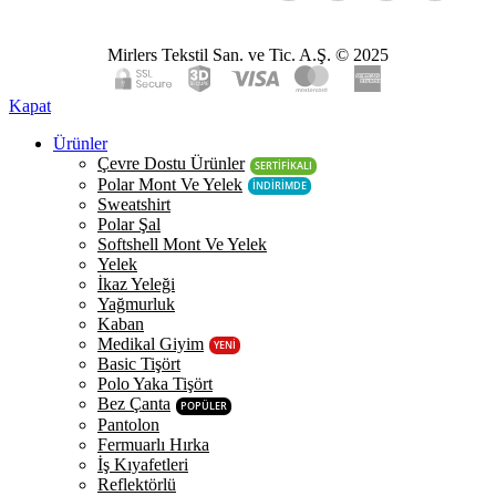
Mirlers Tekstil San. ve Tic. A.Ş. © 2025
Kapat
Ürünler
Çevre Dostu Ürünler
SERTİFİKALI
Polar Mont Ve Yelek
İNDİRİMDE
Sweatshirt
Polar Şal
Softshell Mont Ve Yelek
Yelek
İkaz Yeleği
Yağmurluk
Kaban
Medikal Giyim
YENİ
Basic Tişört
Polo Yaka Tişört
Bez Çanta
POPÜLER
Pantolon
Fermuarlı Hırka
İş Kıyafetleri
Reflektörlü