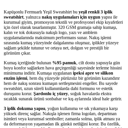
Kapüşonlu Fermuarlı Yeşil Sweatshirt bu
yeşil renkli 3 iplik
sweatshirt
, yalnızca
nakış uygulamaları için uygun
yapısı ile
kurumsal giyim, promosyon tekstili ve profesyonel ekip kıyafetleri
için özel olarak tasarlanmıştır. 320 GSM gramaja sahip kumaşı,
kalın ve tok dokusuyla nakışlı logo, yazı ve amblem
uygulamalarında maksimum performans sunar. Nakış işlemi
sırasında kumaş yüzeyinde dalgalanma oluşmaz, iplikler yüzeye
sağlam şekilde tutunur ve ortaya net, dolgun ve prestijli bir
görünüm çıkar.
Kumaş içeriğinde bulunan
%95 pamuk
, cilt dostu yapısıyla gün
boyu konfor sağlarken hava geçirgenliği sayesinde terleme hissini
minimuma indirir. Kumaşa uygulanan
ipeksi apre ve silikon
enzim işlemi
, hem dış yüzeyde pürüzsüz bir görünüm kazandırır
hem de nakış sonrası kumaşın sertleşmesini engeller. Bu sayede
sweatshirt, uzun süreli kullanımlarda dahi formunu ve estetik
duruşunu korur.
Şardonlu iç yüzey
, soğuk havalarda ekstra
sıcaklık sunarak ürünü sonbahar ve kış aylarında ideal hale getirir.
3 iplik dokuma yapısı
, yoğun kullanıma ve sık yıkamaya karşı
yüksek direnç sağlar. Nakışla işlenen firma logoları, departman
isimleri veya kurumsal semboller; zamanla solma, iplik atması ya
da deformasyon yaşamadan ilk günkü netliğini korur. Bu özellik,