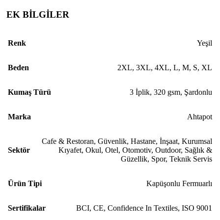
EK BİLGİLER
Renk
Yeşil
Beden
2XL
,
3XL
,
4XL
,
L
,
M
,
S
,
XL
Kumaş Türü
3 İplik
,
320 gsm
,
Şardonlu
Marka
Ahtapot
Cafe & Restoran
,
Güvenlik
,
Hastane
,
İnşaat
,
Kurumsal
Sektör
Kıyafet
,
Okul
,
Otel
,
Otomotiv
,
Outdoor
,
Sağlık &
Güzellik
,
Spor
,
Teknik Servis
Ürün Tipi
Kapüşonlu Fermuarlı
Sertifikalar
BCI
,
CE
,
Confidence In Textiles
,
ISO 9001