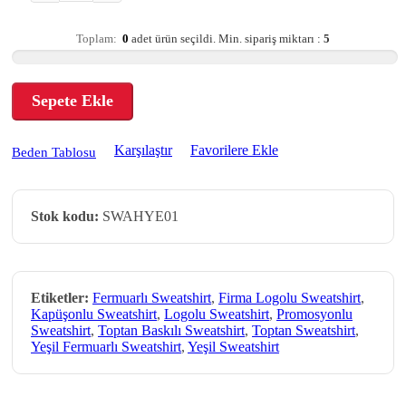
Toplam:
0
adet ürün seçildi.
Min. sipariş miktarı :
5
Sepete Ekle
Karşılaştır
Favorilere Ekle
Beden Tablosu
Stok kodu:
SWAHYE01
Etiketler:
Fermuarlı Sweatshirt
,
Firma Logolu Sweatshirt
,
Kapüşonlu Sweatshirt
,
Logolu Sweatshirt
,
Promosyonlu
Sweatshirt
,
Toptan Baskılı Sweatshirt
,
Toptan Sweatshirt
,
Yeşil Fermuarlı Sweatshirt
,
Yeşil Sweatshirt