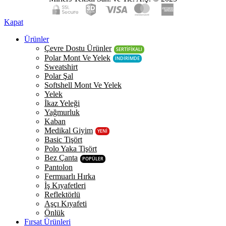
Kapat
Ürünler
Çevre Dostu Ürünler
SERTİFİKALI
Polar Mont Ve Yelek
İNDİRİMDE
Sweatshirt
Polar Şal
Softshell Mont Ve Yelek
Yelek
İkaz Yeleği
Yağmurluk
Kaban
Medikal Giyim
YENİ
Basic Tişört
Polo Yaka Tişört
Bez Çanta
POPÜLER
Pantolon
Fermuarlı Hırka
İş Kıyafetleri
Reflektörlü
Aşçı Kıyafeti
Önlük
Fırsat Ürünleri