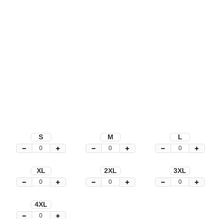
S
M
L
−
+
−
+
−
+
XL
2XL
3XL
−
+
−
+
−
+
4XL
−
+