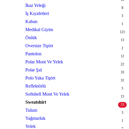
İkaz Yeleği
8
İş Kıyafetleri
3
Kaban
1
Medikal Giyim
121
Önlük
13
Oversize Tişört
2
Pantolon
12
Polar Mont Ve Yelek
22
Polar Şal
33
Polo Yaka Tişört
31
Reflektörlü
5
Softshell Mont Ve Yelek
15
Sweatshirt
33
Tulum
3
Yağmurluk
1
Yelek
7