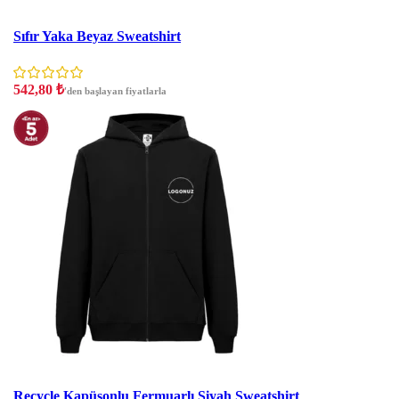
İndirim
Sıfır Yaka Beyaz Sweatshirt
542,80
₺
'den başlayan fiyatlarla
Stokta Yok
Recycle Kapüşonlu Fermuarlı Siyah Sweatshirt