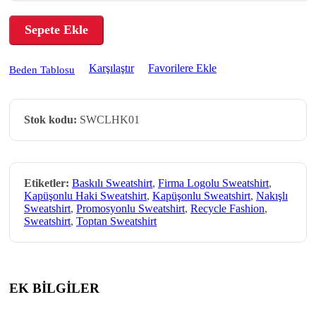
Sepete Ekle
Karşılaştır
Favorilere Ekle
Beden Tablosu
Stok kodu:
SWCLHK01
Etiketler:
Baskılı Sweatshirt
,
Firma Logolu Sweatshirt
,
Kapüşonlu Haki Sweatshirt
,
Kapüşonlu Sweatshirt
,
Nakışlı
Sweatshirt
,
Promosyonlu Sweatshirt
,
Recycle Fashion
,
Sweatshirt
,
Toptan Sweatshirt
EK BİLGİLER