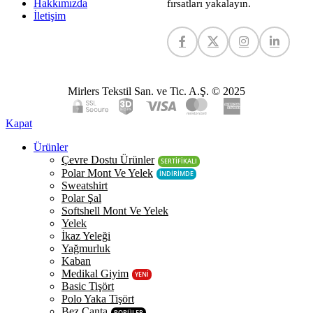
Hakkımızda
fırsatları yakalayın.
İletişim
Mirlers Tekstil San. ve Tic. A.Ş. © 2025
Kapat
Ürünler
Çevre Dostu Ürünler
SERTİFİKALI
Polar Mont Ve Yelek
İNDİRİMDE
Sweatshirt
Polar Şal
Softshell Mont Ve Yelek
Yelek
İkaz Yeleği
Yağmurluk
Kaban
Medikal Giyim
YENİ
Basic Tişört
Polo Yaka Tişört
Bez Çanta
POPÜLER