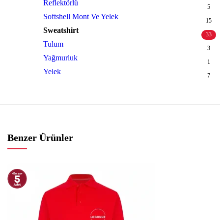
Reflektörlü
5
Softshell Mont Ve Yelek
15
Sweatshirt
33
Tulum
3
Yağmurluk
1
Yelek
7
Benzer Ürünler