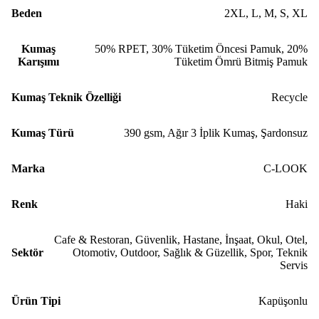
Beden
2XL
,
L
,
M
,
S
,
XL
Kumaş
50% RPET, 30% Tüketim Öncesi Pamuk, 20%
Karışımı
Tüketim Ömrü Bitmiş Pamuk
Kumaş Teknik Özelliği
Recycle
Kumaş Türü
390 gsm
,
Ağır 3 İplik Kumaş
,
Şardonsuz
Marka
C-LOOK
Renk
Haki
Cafe & Restoran
,
Güvenlik
,
Hastane
,
İnşaat
,
Okul
,
Otel
,
Sektör
Otomotiv
,
Outdoor
,
Sağlık & Güzellik
,
Spor
,
Teknik
Servis
Ürün Tipi
Kapüşonlu