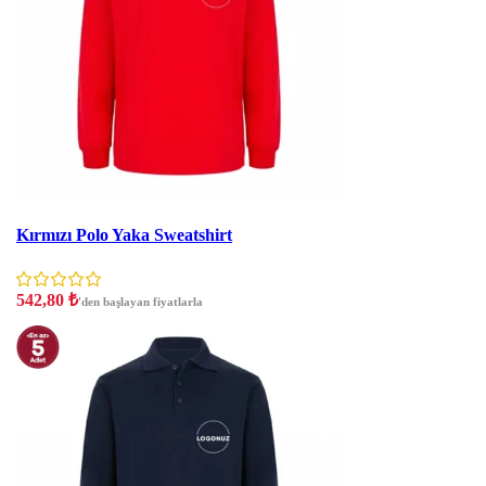
İndirim
Kırmızı Polo Yaka Sweatshirt
542,80
₺
'den başlayan fiyatlarla