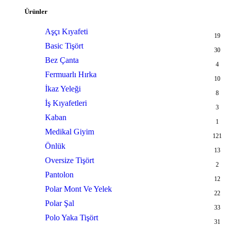
Ürünler
Aşçı Kıyafeti
19
Basic Tişört
30
Bez Çanta
4
Fermuarlı Hırka
10
İkaz Yeleği
8
İş Kıyafetleri
3
Kaban
1
Medikal Giyim
121
Önlük
13
Oversize Tişört
2
Pantolon
12
Polar Mont Ve Yelek
22
Polar Şal
33
Polo Yaka Tişört
31