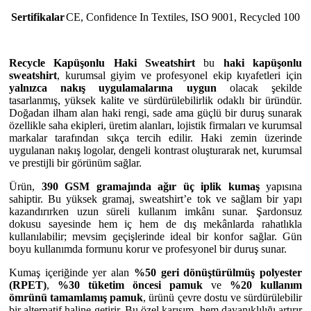
Sertifikalar
CE
,
Confidence In Textiles
,
ISO 9001
,
Recycled 100
Recycle Kapüşonlu Haki Sweatshirt
bu
haki kapüşonlu
sweatshirt
, kurumsal giyim ve profesyonel ekip kıyafetleri için
yalnızca nakış uygulamalarına uygun
olacak şekilde
tasarlanmış, yüksek kalite ve sürdürülebilirlik odaklı bir üründür.
Doğadan ilham alan haki rengi, sade ama güçlü bir duruş sunarak
özellikle saha ekipleri, üretim alanları, lojistik firmaları ve kurumsal
markalar tarafından sıkça tercih edilir. Haki zemin üzerinde
uygulanan nakış logolar, dengeli kontrast oluşturarak net, kurumsal
ve prestijli bir görünüm sağlar.
Ürün,
390 GSM gramajında ağır üç iplik kumaş
yapısına
sahiptir. Bu yüksek gramaj, sweatshirt’e tok ve sağlam bir yapı
kazandırırken uzun süreli kullanım imkânı sunar. Şardonsuz
dokusu sayesinde hem iç hem de dış mekânlarda rahatlıkla
kullanılabilir; mevsim geçişlerinde ideal bir konfor sağlar. Gün
boyu kullanımda formunu korur ve profesyonel bir duruş sunar.
Kumaş içeriğinde yer alan
%50 geri dönüştürülmüş polyester
(RPET)
,
%30 tüketim öncesi pamuk
ve
%20 kullanım
ömrünü tamamlamış pamuk
, ürünü çevre dostu ve sürdürülebilir
bir alternatif haline getirir. Bu özel karışım, hem dayanıklılığı artırır