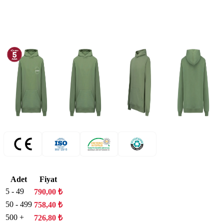
Adet
Fiyat
5 - 49
790,00
₺
50 - 499
758,40
₺
500 +
726,80
₺