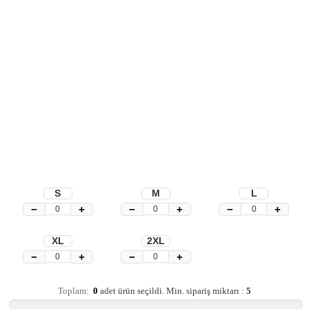
S
M
L
−
+
−
+
−
+
XL
2XL
−
+
−
+
Toplam:
0
adet ürün seçildi.
Min. sipariş miktarı :
5