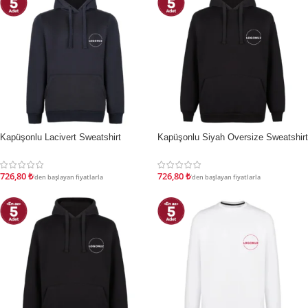
Kapüşonlu Lacivert Sweatshirt
Kapüşonlu Siyah Oversize Sweatshirt
İNDIRIM
İNDIRIM
726,80
₺
726,80
₺
'den başlayan fiyatlarla
'den başlayan fiyatlarla