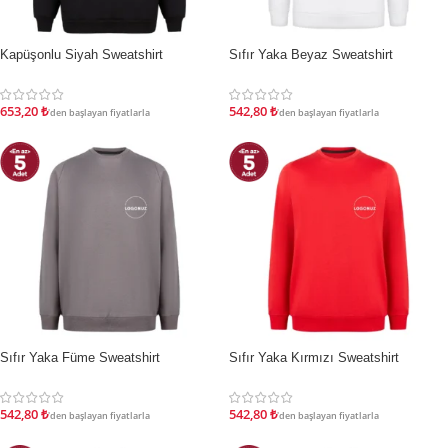
Kapüşonlu Siyah Sweatshirt
Sıfır Yaka Beyaz Sweatshirt
İNDIRIM
İNDIRIM
653,20
₺
542,80
₺
'den başlayan fiyatlarla
'den başlayan fiyatlarla
Sıfır Yaka Füme Sweatshirt
Sıfır Yaka Kırmızı Sweatshirt
İNDIRIM
İNDIRIM
542,80
₺
542,80
₺
'den başlayan fiyatlarla
'den başlayan fiyatlarla