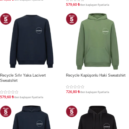
579,60
₺
'den başlayan fiyatlarla
Recycle Sıfır Yaka Lacivert
Recycle Kapüşonlu Haki Sweatshirt
İNDIRIM
İNDIRIM
Sweatshirt
726,80
₺
'den başlayan fiyatlarla
579,60
₺
'den başlayan fiyatlarla