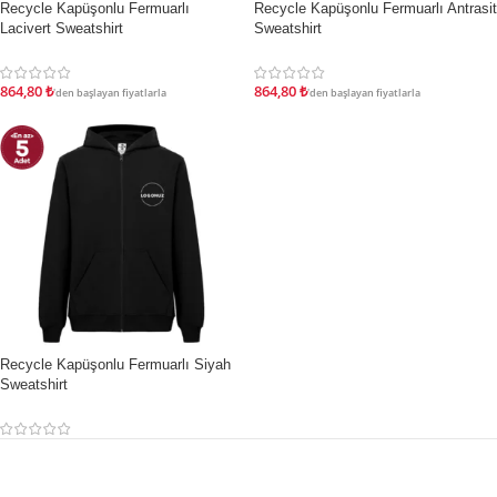
Recycle Kapüşonlu Fermuarlı
Recycle Kapüşonlu Fermuarlı Antrasit
İNDIRIM
İNDIRIM
Lacivert Sweatshirt
Sweatshirt
864,80
₺
864,80
₺
'den başlayan fiyatlarla
'den başlayan fiyatlarla
Recycle Kapüşonlu Fermuarlı Siyah
STOKTA YOK
Sweatshirt