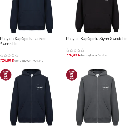
Recycle Kapüşonlu Lacivert
Recycle Kapüşonlu Siyah Sweatshirt
İNDIRIM
İNDIRIM
Sweatshirt
726,80
₺
'den başlayan fiyatlarla
726,80
₺
'den başlayan fiyatlarla