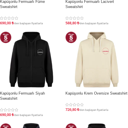
Kapüşonlu Fermuarlı Füme
Kapüşonlu Fermuarlı Lacivert
İNDIRIM
İNDIRIM
Sweatshirt
Sweatshirt
690,00
₺
588,80
₺
'den başlayan fiyatlarla
'den başlayan fiyatlarla
Kapüşonlu Fermuarlı Siyah
Kapüşonlu Krem Oversize Sweatshirt
İNDIRIM
İNDIRIM
Sweatshirt
726,80
₺
'den başlayan fiyatlarla
690,00
₺
'den başlayan fiyatlarla