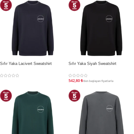
Sıfır Yaka Lacivert Sweatshirt
Sıfır Yaka Siyah Sweatshirt
STOKTA YOK
İNDIRIM
542,80
₺
'den başlayan fiyatlarla