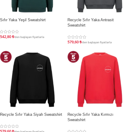
Sıfır Yaka Yeşil Sweatshirt
Recycle Sıfır Yaka Antrasit
İNDIRIM
İNDIRIM
Sweatshirt
542,80
₺
'den başlayan fiyatlarla
579,60
₺
'den başlayan fiyatlarla
Recycle Sıfır Yaka Siyah Sweatshirt
Recycle Sıfır Yaka Kırmızı
İNDIRIM
İNDIRIM
Sweatshirt
579,60
₺
'den başlayan fiyatlarla