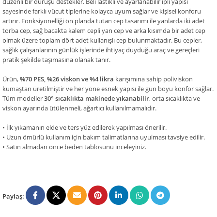
düzenli bir duruşu destekler. Beli lastikli ve ayarlanabilir ipli yapısı
sayesinde farklı vücut tiplerine kolayca uyum sağlar ve kişisel konforu
artırır. Fonksiyonelliği ön planda tutan cep tasarımı ile yanlarda iki adet
torba cep, sağ bacakta kalem cepli yan cep ve arka kısımda bir adet cep
olmak üzere toplam dört adet kullanışlı cep bulunmaktadır. Bu cepler,
sağlık çalışanlarının günlük işlerinde ihtiyaç duyduğu araç ve gereçleri
pratik şekilde taşımasına olanak tanır.
Ürün,
%70 PES, %26 viskon ve %4 likra
karışımına sahip poliviskon
kumaştan üretilmiştir ve her yöne esnek yapısı ile gün boyu konfor sağlar.
Tüm modeller
30° sıcaklıkta makinede yıkanabilir
, orta sıcaklıkta ve
viskon ayarında ütülenmeli, ağartıcı kullanılmamalıdır.
• İlk yıkamanın elde ve ters yüz edilerek yapılması önerilir.
• Uzun ömürlü kullanım için bakım talimatlarına uyulması tavsiye edilir.
• Satın almadan önce beden tablosunu inceleyiniz.
Paylaş: