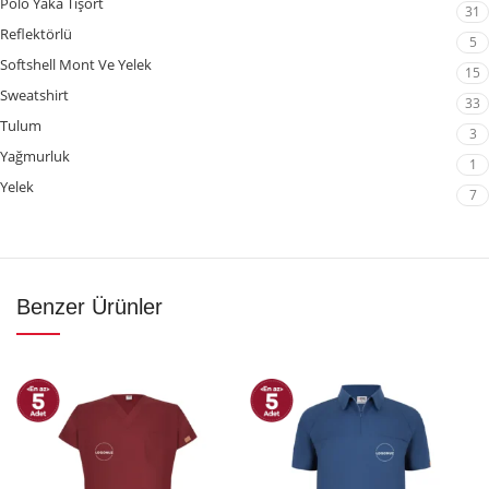
Polo Yaka Tişört
31
Reflektörlü
5
Softshell Mont Ve Yelek
15
Sweatshirt
33
Tulum
3
Yağmurluk
1
Yelek
7
Benzer Ürünler