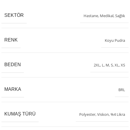
SEKTÖR
Hastane
,
Medikal
,
Sağlık
RENK
Koyu Pudra
BEDEN
2XL
,
L
,
M
,
S
,
XL
,
XS
MARKA
BRL
KUMAŞ TÜRÜ
Polyester, Viskon, %4 Likra