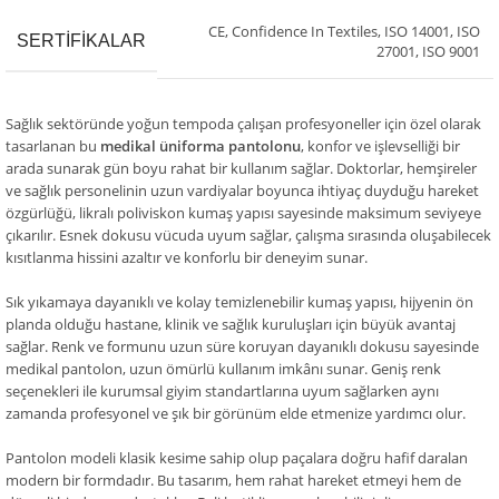
CE
,
Confidence In Textiles
,
ISO 14001
,
ISO
SERTIFIKALAR
27001
,
ISO 9001
Sağlık sektöründe yoğun tempoda çalışan profesyoneller için özel olarak
tasarlanan bu
medikal üniforma pantolonu
, konfor ve işlevselliği bir
arada sunarak gün boyu rahat bir kullanım sağlar. Doktorlar, hemşireler
ve sağlık personelinin uzun vardiyalar boyunca ihtiyaç duyduğu hareket
özgürlüğü, likralı poliviskon kumaş yapısı sayesinde maksimum seviyeye
çıkarılır. Esnek dokusu vücuda uyum sağlar, çalışma sırasında oluşabilecek
kısıtlanma hissini azaltır ve konforlu bir deneyim sunar.
Sık yıkamaya dayanıklı ve kolay temizlenebilir kumaş yapısı, hijyenin ön
planda olduğu hastane, klinik ve sağlık kuruluşları için büyük avantaj
sağlar. Renk ve formunu uzun süre koruyan dayanıklı dokusu sayesinde
medikal pantolon, uzun ömürlü kullanım imkânı sunar. Geniş renk
seçenekleri ile kurumsal giyim standartlarına uyum sağlarken aynı
zamanda profesyonel ve şık bir görünüm elde etmenize yardımcı olur.
Pantolon modeli klasik kesime sahip olup paçalara doğru hafif daralan
modern bir formdadır. Bu tasarım, hem rahat hareket etmeyi hem de