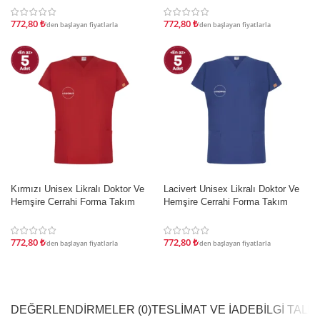
772,80
₺
772,80
₺
'den başlayan fiyatlarla
'den başlayan fiyatlarla
Kırmızı Unisex Likralı Doktor Ve
Lacivert Unisex Likralı Doktor Ve
İNDIRIM
İNDIRIM
Hemşire Cerrahi Forma Takım
Hemşire Cerrahi Forma Takım
772,80
₺
772,80
₺
'den başlayan fiyatlarla
'den başlayan fiyatlarla
DEĞERLENDIRMELER (0)
TESLIMAT VE İADE
BILGI TAL