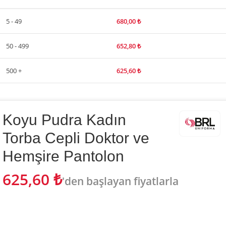
5 - 49
680,00
₺
50 - 499
652,80
₺
500 +
625,60
₺
Koyu Pudra Kadın
Torba Cepli Doktor ve
Hemşire Pantolon
625,60
₺
'den başlayan fiyatlarla