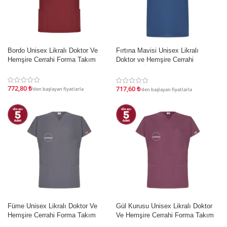
Bordo Unisex Likralı Doktor Ve
Fırtına Mavisi Unisex Likralı
İNDIRIM
İNDIRIM
Hemşire Cerrahi Forma Takım
Doktor ve Hemşire Cerrahi
Forması Üst
772,80
₺
717,60
₺
'den başlayan fiyatlarla
'den başlayan fiyatlarla
Füme Unisex Likralı Doktor Ve
Gül Kurusu Unisex Likralı Doktor
İNDIRIM
İNDIRIM
Hemşire Cerrahi Forma Takım
Ve Hemşire Cerrahi Forma Takım