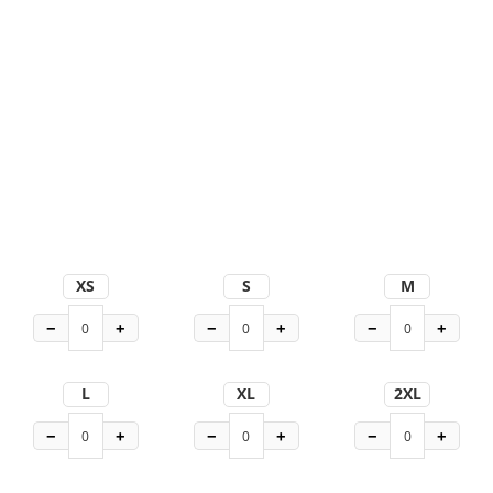
XS
S
M
−
+
−
+
−
+
L
XL
2XL
−
+
−
+
−
+