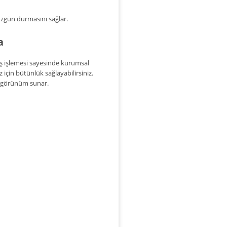
üzgün durmasını sağlar.
a
ış işlemesi sayesinde kurumsal
z için bütünlük sağlayabilirsiniz.
r görünüm sunar.