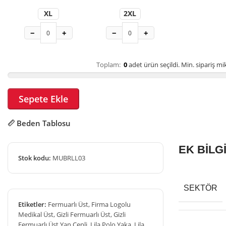
XL
2XL
−
+
−
+
Toplam:
0
adet ürün seçildi.
Min. sipariş mik
Sepete Ekle
Beden Tablosu
EK BİLG
Stok kodu:
MUBRLL03
SEKTÖR
Etiketler:
Fermuarlı Üst
,
Firma Logolu
Medikal Üst
,
Gizli Fermuarlı Üst
,
Gizli
Fermuarlı Üst Yan Cepli
,
Lila Polo Yaka
,
Lila