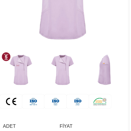
ADET
FIYAT