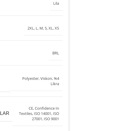
Lila
2XL
,
L
,
M
,
S
,
XL
,
XS
BRL
Polyester, Viskon, %4
Likra
CE
,
Confidence In
ALAR
Textiles
,
ISO 14001
,
ISO
27001
,
ISO 9001