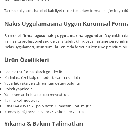
Takma kol yapısı, hareket kabiliyetini desteklerken formanın gün boyu d
Nakış Uygulamasına Uygun Kurumsal Form
Bu model,
firma logosu nakış uygulamasına uygundur
. Dayanıklı nak
kimliğinizi profesyonel şekilde yansıtabilir, klinik veya hastane personelini
Nakış uygulaması, uzun süreli kullanımda formunu korur ve premium bi
Ürün Özellikleri
Sadece üst forma olarak gönderilir.
Kadınlara özel kulplu model tasarıma sahiptir.
Yuvarlak yaka ve gizli fermuar detayı bulunur.
Robalı yapıdadır.
Yan kısımlarda iki adet cep mevcuttur.
Takma kol modeldir.
Esnek ve dayanıklı poliviskon kumaştan üretilmiştir.
Kumaş içeriği: %68 PES – %25 Viskon – %7 Likra
Yıkama & Bakım Talimatları