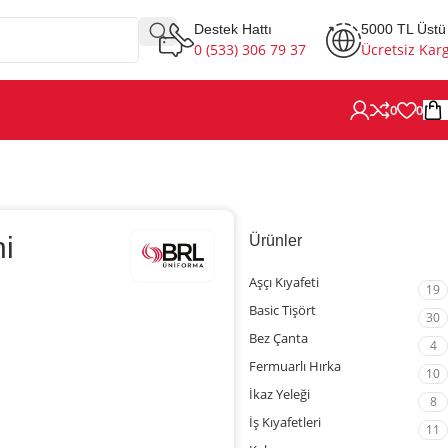
Destek Hattı
5000 TL Üstü
0 (533) 306 79 37
Ücretsiz Kar
0
0
hi
Ürünler
Aşçı Kıyafeti
19
Basic Tişört
30
Bez Çanta
4
Fermuarlı Hırka
10
İkaz Yeleği
8
İş Kıyafetleri
11