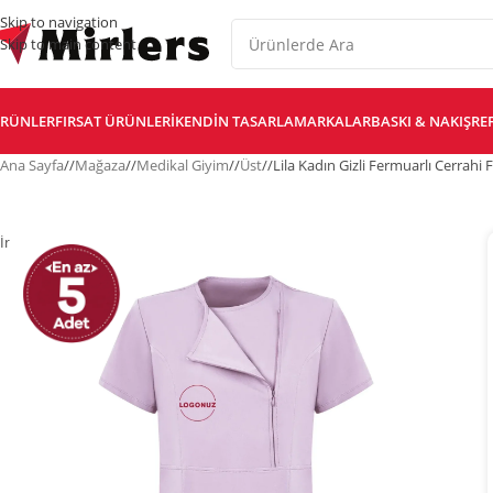
Skip to navigation
Skip to main content
RÜNLER
FIRSAT ÜRÜNLERI
KENDIN TASARLA
MARKALAR
BASKI & NAKIŞ
RE
Ana Sayfa
/
Mağaza
/
Medikal Giyim
/
Üst
/
Lila Kadın Gizli Fermuarlı Cerrahi
İndirim