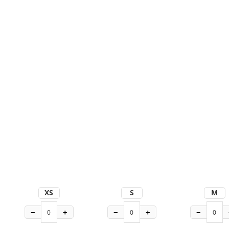
XS
S
M
−
+
−
+
−