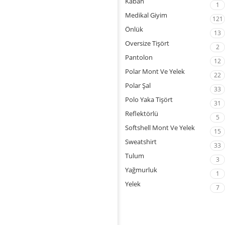
Kaban
1
Medikal Giyim
121
Önlük
13
Oversize Tişört
2
Pantolon
12
Polar Mont Ve Yelek
22
Polar Şal
33
Polo Yaka Tişört
31
Reflektörlü
5
Softshell Mont Ve Yelek
15
Sweatshirt
33
Tulum
3
Yağmurluk
1
Yelek
7