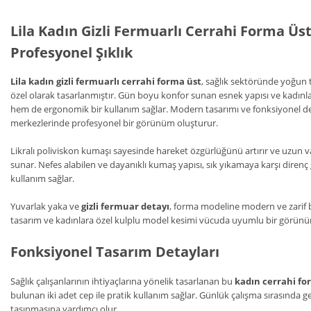
Lila Kadın Gizli Fermuarlı Cerrahi Forma Üst
Profesyonel Şıklık
Lila kadın gizli fermuarlı cerrahi forma üst
, sağlık sektöründe yoğun 
özel olarak tasarlanmıştır. Gün boyu konfor sunan esnek yapısı ve kadınla
hem de ergonomik bir kullanım sağlar. Modern tasarımı ve fonksiyonel detay
merkezlerinde profesyonel bir görünüm oluşturur.
Likralı poliviskon kumaşı sayesinde hareket özgürlüğünü artırır ve uzun
sunar. Nefes alabilen ve dayanıklı kumaş yapısı, sık yıkamaya karşı diren
kullanım sağlar.
Yuvarlak yaka ve
gizli fermuar detayı
, forma modeline modern ve zarif b
tasarım ve kadınlara özel kulplu model kesimi vücuda uyumlu bir görün
Fonksiyonel Tasarım Detayları
Sağlık çalışanlarının ihtiyaçlarına yönelik tasarlanan bu
kadın cerrahi fo
bulunan iki adet cep ile pratik kullanım sağlar. Günlük çalışma sırasında g
taşınmasına yardımcı olur.