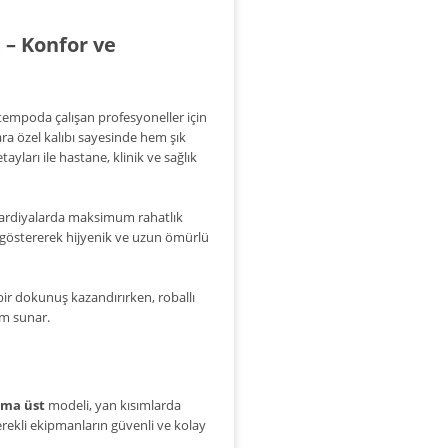
 – Konfor ve
tempoda çalışan profesyoneller için
ra özel kalıbı sayesinde hem şık
ları ile hastane, klinik ve sağlık
 vardiyalarda maksimum rahatlık
ç göstererek hijyenik ve uzun ömürlü
ir dokunuş kazandırırken, roballı
üm sunar.
rma üst
modeli, yan kısımlarda
erekli ekipmanların güvenli ve kolay