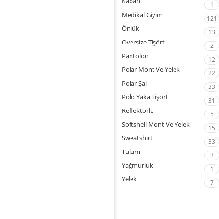
Kaban
1
Medikal Giyim
121
Önlük
13
Oversize Tişört
2
Pantolon
12
Polar Mont Ve Yelek
22
Polar Şal
33
Polo Yaka Tişört
31
Reflektörlü
5
Softshell Mont Ve Yelek
15
Sweatshirt
33
Tulum
3
Yağmurluk
1
Yelek
7