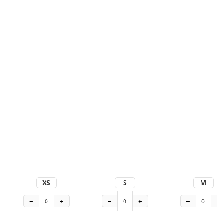
XS
S
M
−
+
−
+
−