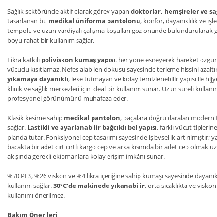
Sağlık sektöründe aktif olarak görev yapan
doktorlar, hemşireler ve sa
tasarlanan bu
medikal üniforma pantolonu
, konfor, dayanıklılık ve iş
tempolu ve uzun vardiyalı çalışma koşulları göz önünde bulundurularak ge
boyu rahat bir kullanım sağlar.
Likra katkılı
poliviskon kumaş yapısı
, her yöne esneyerek hareket özgürl
vücudu kısıtlamaz. Nefes alabilen dokusu sayesinde terleme hissini azalt
yıkamaya dayanıklı
, leke tutmayan ve kolay temizlenebilir yapısı ile hi
klinik ve sağlık merkezleri için ideal bir kullanım sunar. Uzun süreli kul
profesyonel görünümünü muhafaza eder.
Klasik kesime sahip
medikal pantolon
, paçalara doğru daralan modern f
sağlar.
Lastikli ve ayarlanabilir bağcıklı bel yapısı
, farklı vücut tipler
planda tutar. Fonksiyonel cep tasarımı sayesinde işlevsellik artırılmıştır; y
bacakta bir adet cırt cırtlı kargo cep ve arka kısımda bir adet cep olmak 
akışında gerekli ekipmanlara kolay erişim imkânı sunar.
%70 PES, %26 viskon ve %4 likra içeriğine sahip kumaşı sayesinde dayanık
kullanım sağlar.
30°C’de makinede yıkanabilir
, orta sıcaklıkta ve visko
kullanımı önerilmez.
Bakım Önerileri