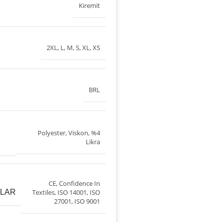
Kiremit
2XL
,
L
,
M
,
S
,
XL
,
XS
BRL
Polyester, Viskon, %4
Likra
CE
,
Confidence In
ALAR
Textiles
,
ISO 14001
,
ISO
27001
,
ISO 9001