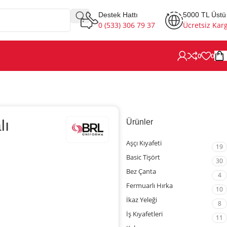
Destek Hattı
5000 TL Üstü
0 (533) 306 79 37
Ücretsiz Kar
0
0
lı
Ürünler
Aşçı Kıyafeti
19
Basic Tişört
30
Bez Çanta
4
Fermuarlı Hırka
10
İkaz Yeleği
8
İş Kıyafetleri
11