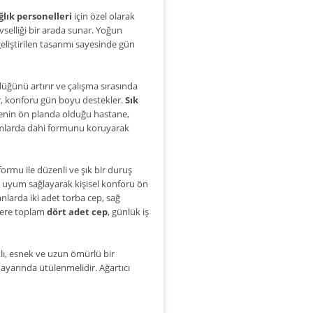
ğlık personelleri
için özel olarak
levselliği bir arada sunar. Yoğun
liştirilen tasarımı sayesinde gün
üğünü artırır ve çalışma sırasında
ır, konforu gün boyu destekler.
Sık
jyenin ön planda olduğu hastane,
lanımlarda dahi formunu koruyarak
ormu ile düzenli ve şık bir duruş
ine uyum sağlayarak kişisel konforu ön
anlarda iki adet torba cep, sağ
üzere toplam
dört adet cep
, günlük iş
lı, esnek ve uzun ömürlü bir
n ayarında ütülenmelidir. Ağartıcı