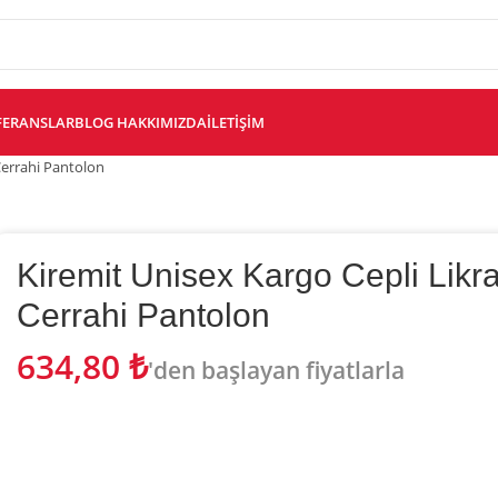
FERANSLAR
BLOG
HAKKIMIZDA
İLETIŞIM
 Cerrahi Pantolon
Kiremit Unisex Kargo Cepli Likra
Cerrahi Pantolon
634,80
₺
'den başlayan fiyatlarla