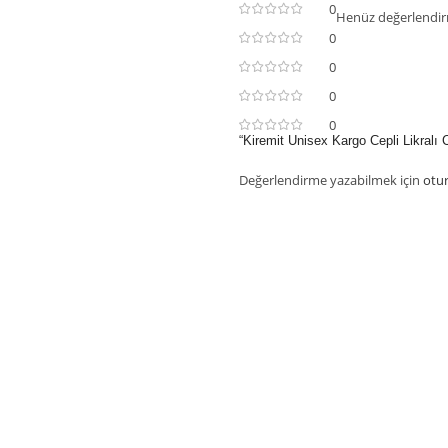
0
Henüz değerlendir
0
0
0
0
“Kiremit Unisex Kargo Cepli Likralı C
Değerlendirme yazabilmek için
otu