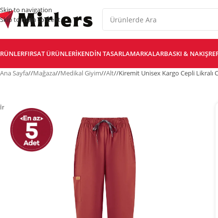
Skip to navigation
Skip to main content
RÜNLER
FIRSAT ÜRÜNLERI
KENDIN TASARLA
MARKALAR
BASKI & NAKIŞ
RE
Ana Sayfa
/
Mağaza
/
Medikal Giyim
/
Alt
/
Kiremit Unisex Kargo Cepli Likralı
İndirim