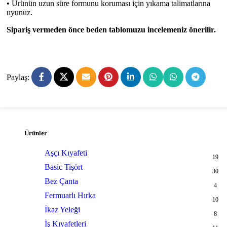
• Ürünün uzun süre formunu koruması için yıkama talimatlarına
uyunuz.
Sipariş vermeden önce beden tablomuzu incelemeniz önerilir.
Paylaş:
Ürünler
Aşçı Kıyafeti
19
Basic Tişört
30
Bez Çanta
4
Fermuarlı Hırka
10
İkaz Yeleği
8
İş Kıyafetleri