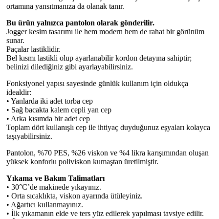
ortamına yansıtmanıza da olanak tanır.
Bu ürün yalnızca pantolon olarak gönderilir.
Jogger kesim tasarımı ile hem modern hem de rahat bir görünüm
sunar.
Paçalar lastiklidir.
Bel kısmı lastikli olup ayarlanabilir kordon detayına sahiptir;
belinizi dilediğiniz gibi ayarlayabilirsiniz.
Fonksiyonel yapısı sayesinde günlük kullanım için oldukça
idealdir:
• Yanlarda iki adet torba cep
• Sağ bacakta kalem cepli yan cep
• Arka kısımda bir adet cep
Toplam dört kullanışlı cep ile ihtiyaç duyduğunuz eşyaları kolayca
taşıyabilirsiniz.
Pantolon, %70 PES, %26 viskon ve %4 likra karışımından oluşan
yüksek konforlu poliviskon kumaştan üretilmiştir.
Yıkama ve Bakım Talimatları
• 30°C’de makinede yıkayınız.
• Orta sıcaklıkta, viskon ayarında ütüleyiniz.
• Ağartıcı kullanmayınız.
• İlk yıkamanın elde ve ters yüz edilerek yapılması tavsiye edilir.