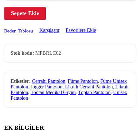
Sepete Ekle
Karşılaştır
Favorilere Ekle
Beden Tablosu
Stok kodu:
MPBRLC02
Etiketler:
Cerrahi Pantolon
,
Füme Pantolon
,
Füme Unisex
Pantolon
,
Jogger Pantolon
,
Likralı Cerrahi Pantolon
,
Likralı
Pantolon
,
Toptan Medikal Giyim
,
Toptan Pantolon
,
Unisex
Pantolon
EK BİLGİLER