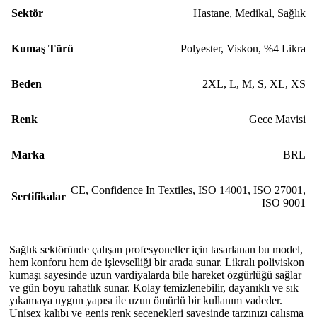
Sektör
Hastane
,
Medikal
,
Sağlık
Kumaş Türü
Polyester, Viskon, %4 Likra
Beden
2XL
,
L
,
M
,
S
,
XL
,
XS
Renk
Gece Mavisi
Marka
BRL
CE
,
Confidence In Textiles
,
ISO 14001
,
ISO 27001
,
Sertifikalar
ISO 9001
Sağlık sektöründe çalışan profesyoneller için tasarlanan bu model,
hem konforu hem de işlevselliği bir arada sunar. Likralı poliviskon
kumaşı sayesinde uzun vardiyalarda bile hareket özgürlüğü sağlar
ve gün boyu rahatlık sunar. Kolay temizlenebilir, dayanıklı ve sık
yıkamaya uygun yapısı ile uzun ömürlü bir kullanım vadeder.
Unisex kalıbı ve geniş renk seçenekleri sayesinde tarzınızı çalışma