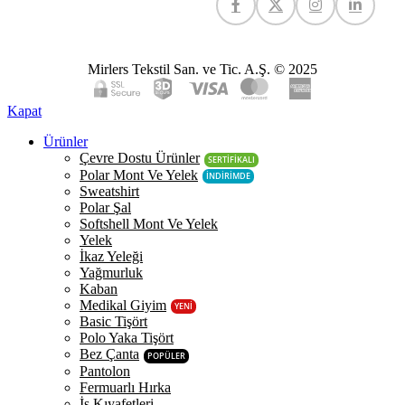
Mirlers Tekstil San. ve Tic. A.Ş. © 2025
Kapat
Ürünler
Çevre Dostu Ürünler
SERTİFİKALI
Polar Mont Ve Yelek
İNDİRİMDE
Sweatshirt
Polar Şal
Softshell Mont Ve Yelek
Yelek
İkaz Yeleği
Yağmurluk
Kaban
Medikal Giyim
YENİ
Basic Tişört
Polo Yaka Tişört
Bez Çanta
POPÜLER
Pantolon
Fermuarlı Hırka
İş Kıyafetleri