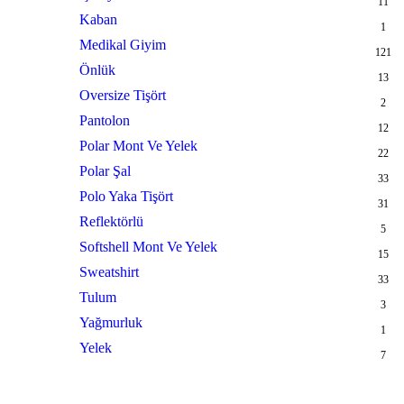
11
Kaban
1
Medikal Giyim
121
Önlük
13
Oversize Tişört
2
Pantolon
12
Polar Mont Ve Yelek
22
Polar Şal
33
Polo Yaka Tişört
31
Reflektörlü
5
Softshell Mont Ve Yelek
15
Sweatshirt
33
Tulum
3
Yağmurluk
1
Yelek
7