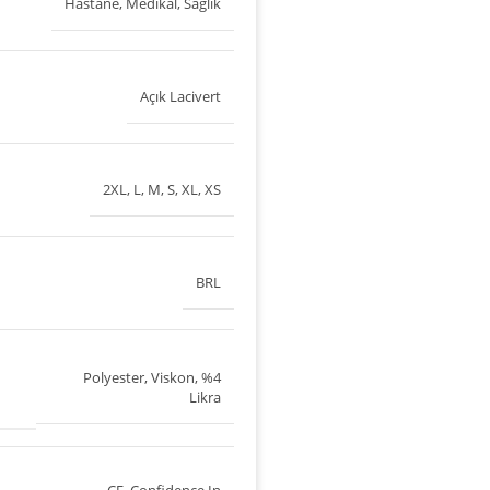
Hastane
,
Medikal
,
Sağlık
Açık Lacivert
2XL
,
L
,
M
,
S
,
XL
,
XS
BRL
Polyester, Viskon, %4
Likra
CE
,
Confidence In