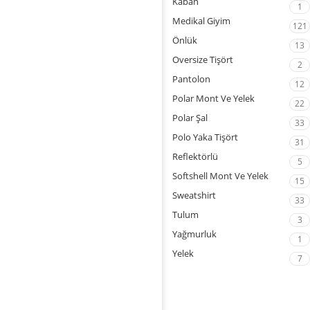
Kaban
1
Medikal Giyim
121
Önlük
13
Oversize Tişört
2
Pantolon
12
Polar Mont Ve Yelek
22
Polar Şal
33
Polo Yaka Tişört
31
Reflektörlü
5
Softshell Mont Ve Yelek
15
Sweatshirt
33
Tulum
3
Yağmurluk
1
Yelek
7