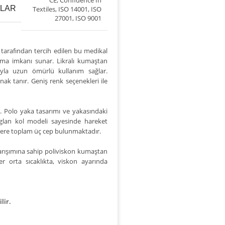
ALAR
Textiles
,
ISO 14001
,
ISO
27001
,
ISO 9001
r tarafından tercih edilen bu medikal
şma imkanı sunar. Likralı kumaştan
sıyla uzun ömürlü kullanım sağlar.
ak tanır. Geniş renk seçenekleri ile
r
. Polo yaka tasarımı ve yakasındaki
reglan kol modeli sayesinde hareket
üzere toplam üç cep bulunmaktadır.
karışımına sahip poliviskon kumaştan
er orta sıcaklıkta, viskon ayarında
lir.