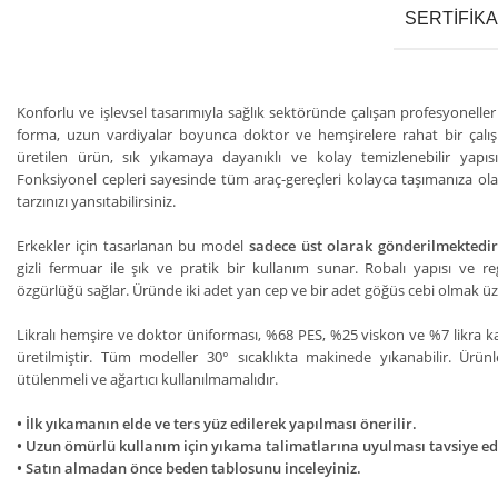
SERTIFIK
Konforlu ve işlevsel tasarımıyla sağlık sektöründe çalışan profesyonelle
forma, uzun vardiyalar boyunca doktor ve hemşirelere rahat bir çalı
üretilen ürün, sık yıkamaya dayanıklı ve kolay temizlenebilir yapı
Fonksiyonel cepleri sayesinde tüm araç-gereçleri kolayca taşımanıza olan
tarzınızı yansıtabilirsiniz.
Erkekler için tasarlanan bu model
sadece üst olarak gönderilmektedi
gizli fermuar ile şık ve pratik bir kullanım sunar. Robalı yapısı ve 
özgürlüğü sağlar. Üründe iki adet yan cep ve bir adet göğüs cebi olmak 
Likralı hemşire ve doktor üniforması, %68 PES, %25 viskon ve %7 likra 
üretilmiştir. Tüm modeller 30° sıcaklıkta makinede yıkanabilir. Ürünl
ütülenmeli ve ağartıcı kullanılmamalıdır.
• İlk yıkamanın elde ve ters yüz edilerek yapılması önerilir.
• Uzun ömürlü kullanım için yıkama talimatlarına uyulması tavsiye edi
• Satın almadan önce beden tablosunu inceleyiniz.