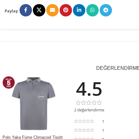
Paylaş:
DEĞERLENDIRMEL
4.5
2 değerlendirme
1
1
Polo Yaka Füme Climacool Tişört
İNDIRIM