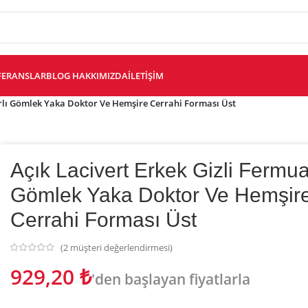
FERANSLAR
BLOG
HAKKIMIZDA
İLETIŞIM
arlı Gömlek Yaka Doktor Ve Hemşire Cerrahi Forması Üst
Açık Lacivert Erkek Gizli Fermua
Gömlek Yaka Doktor Ve Hemşir
Cerrahi Forması Üst
(
2
müşteri değerlendirmesi)
929,20
₺
'den başlayan fiyatlarla