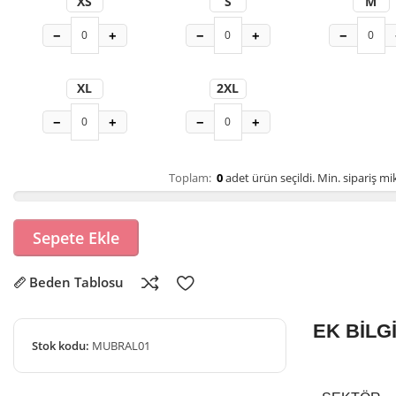
XS
S
M
−
+
−
+
−
XL
2XL
−
+
−
+
Toplam:
0
adet ürün seçildi.
Min. sipariş mik
Sepete Ekle
Beden Tablosu
EK BİLG
Stok kodu:
MUBRAL01