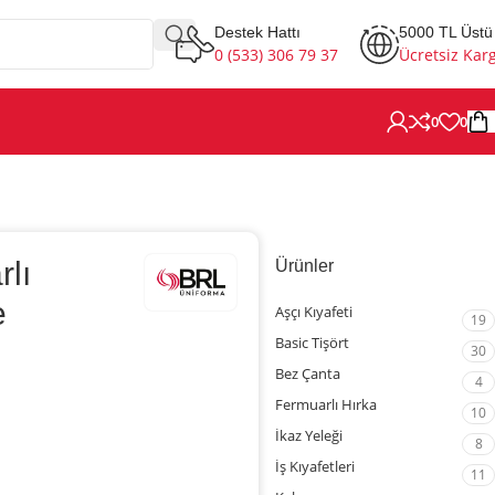
Destek Hattı
5000 TL Üstü
0 (533) 306 79 37
Ücretsiz Kar
0
0
rlı
Ürünler
e
Aşçı Kıyafeti
19
Basic Tişört
30
Bez Çanta
4
Fermuarlı Hırka
10
İkaz Yeleği
8
İş Kıyafetleri
11