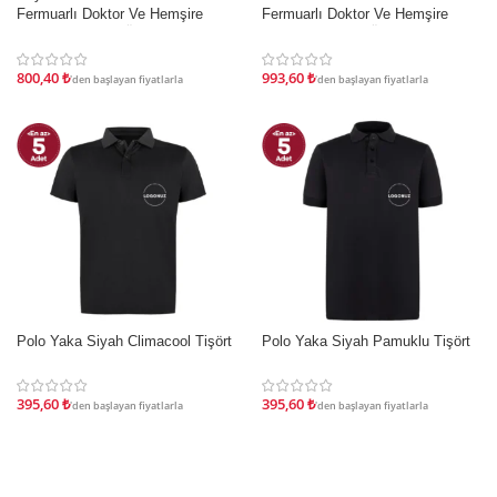
Fermuarlı Doktor Ve Hemşire
Fermuarlı Doktor Ve Hemşire
Cerrahi Forması Üst
Cerrahi Forması Üst
800,40
₺
993,60
₺
'den başlayan fiyatlarla
'den başlayan fiyatlarla
Polo Yaka Siyah Climacool Tişört
Polo Yaka Siyah Pamuklu Tişört
İNDIRIM
İNDIRIM
395,60
₺
395,60
₺
'den başlayan fiyatlarla
'den başlayan fiyatlarla