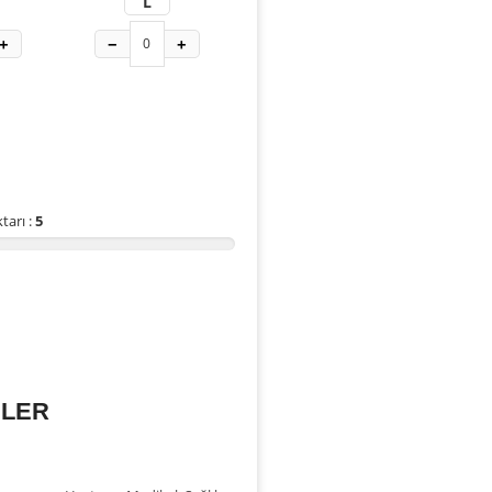
L
+
−
+
tarı :
5
İLER