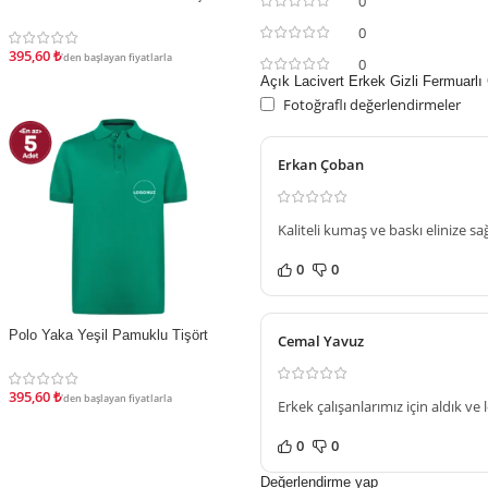
0
0
395,60
₺
'den başlayan fiyatlarla
0
Açık Lacivert Erkek Gizli Fermuarl
Fotoğraflı değerlendirmeler
Erkan Çoban
Kaliteli kumaş ve baskı elinize sağ
0
0
Polo Yaka Yeşil Pamuklu Tişört
İNDIRIM
Cemal Yavuz
395,60
₺
'den başlayan fiyatlarla
Erkek çalışanlarımız için aldık ve
0
0
Değerlendirme yap