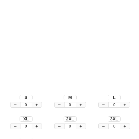
S
M
L
−
+
−
+
−
+
XL
2XL
3XL
−
+
−
+
−
+