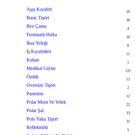
Aşçı Kıyafeti
19
Basic Tişört
30
Bez Çanta
4
Fermuarlı Hırka
10
İkaz Yeleği
8
İş Kıyafetleri
11
Kaban
1
Medikal Giyim
121
Önlük
13
Oversize Tişört
2
Pantolon
12
Polar Mont Ve Yelek
22
Polar Şal
33
Polo Yaka Tişört
31
Reflektörlü
5