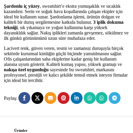
Şardonlu iç yüzey
, sweatshirt’e ekstra yumuşaklık ve sıcaklık
kazandırır. Serin ve soğuk hava koşullarında çalışan ekipler için
ideal bir kullanım sunar. Şardonlama işlemi, ürünün dolgun ve
kaliteli bir duruş sergilemesine katkıda bulunur.
3 iplik dokuma
tekniği
, sık yıkamaya ve yoğun kullanıma karşı yüksek
dayanıklılık sağlar. Nakış iplikleri zamanla gevşemez, sökülmez ve
ilk günkü görünümünü uzun süre muhafaza eder.
Lacivert renk, güven veren, resmi ve zamansız duruşuyla birçok
sektörde kurumsal kimliğin güçlü biçimde yansıtılmasını sağlar.
Ofis çalışanlarından saha ekiplerine kadar geniş bir kullanım
alanına uyum gösterir. Kaliteli kumaş yapısı, yüksek gramajı ve
nakışa özel uygunluğu
sayesinde bu sweatshirt, markasını
profesyonel, prestijli ve kalıcı şekilde temsil etmek isteyen firmalar
için ideal bir tercihtir.
Paylaş:
Ürünler