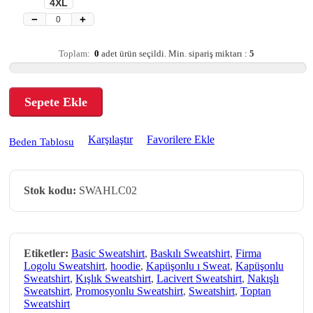
4XL
−
+
Toplam:
0
adet ürün seçildi.
Min. sipariş miktarı :
5
Sepete Ekle
Karşılaştır
Favorilere Ekle
Beden Tablosu
Stok kodu:
SWAHLC02
Etiketler:
Basic Sweatshirt
,
Baskılı Sweatshirt
,
Firma
Logolu Sweatshirt
,
hoodie
,
Kapüşonlu ı Sweat
,
Kapüşonlu
Sweatshirt
,
Kışlık Sweatshirt
,
Lacivert Sweatshirt
,
Nakışlı
Sweatshirt
,
Promosyonlu Sweatshirt
,
Sweatshirt
,
Toptan
Sweatshirt