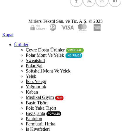
Mirlers Tekstil San. ve Tic. A.Ş. © 2025
Kapat
Ürünler
Çevre Dostu Ürünler
SERTİFİKALI
Polar Mont Ve Yelek
İNDİRİMDE
Sweatshirt
Polar Şal
Softshell Mont Ve Yelek
Yelek
İkaz Yeleği
Yağmurluk
Kaban
Medikal Giyim
YENİ
Basic Tişört
Polo Yaka Tişört
Bez Çanta
POPÜLER
Pantolon
Fermuarlı Hırka
İş Kıyafetleri