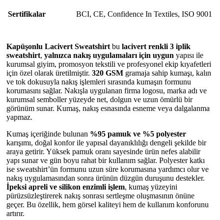
Sertifikalar
BCI
,
CE
,
Confidence In Textiles
,
ISO 9001
Kapüşonlu Lacivert Sweatshirt
bu
lacivert renkli 3 iplik
sweatshirt
,
yalnızca nakış uygulamaları için uygun
yapısı ile
kurumsal giyim, promosyon tekstili ve profesyonel ekip kıyafetleri
için özel olarak üretilmiştir.
320 GSM
gramaja sahip kumaşı, kalın
ve tok dokusuyla nakış işlemleri sırasında kumaşın formunu
korumasını sağlar. Nakışla uygulanan firma logosu, marka adı ve
kurumsal semboller yüzeyde net, dolgun ve uzun ömürlü bir
görünüm sunar. Kumaş, nakış esnasında esneme veya dalgalanma
yapmaz.
Kumaş içeriğinde bulunan
%95 pamuk ve %5 polyester
karışımı, doğal konfor ile yapısal dayanıklılığı dengeli şekilde bir
araya getirir. Yüksek pamuk oranı sayesinde ürün nefes alabilir
yapı sunar ve gün boyu rahat bir kullanım sağlar. Polyester katkı
ise sweatshirt’ün formunu uzun süre korumasına yardımcı olur ve
nakış uygulamasından sonra ürünün düzgün duruşunu destekler.
İpeksi apreli ve silikon enzimli işlem
, kumaş yüzeyini
pürüzsüzleştirerek nakış sonrası sertleşme oluşmasının önüne
geçer. Bu özellik, hem görsel kaliteyi hem de kullanım konforunu
artırır.