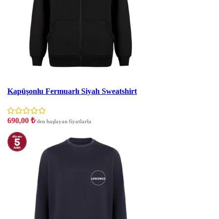
İndirim
Kapüşonlu Fermuarlı Siyah Sweatshirt
690,00
₺
'den başlayan fiyatlarla