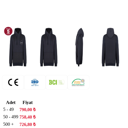
Adet
Fiyat
5 - 49
790,00
₺
50 - 499
758,40
₺
500 +
726,80
₺