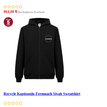
864,80
₺
'den başlayan fiyatlarla
Stokta Yok
Recycle Kapüşonlu Fermuarlı Siyah Sweatshirt