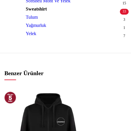
Softshell Mont Ve Yelek
15
Sweatshirt
33
Tulum
3
Yağmurluk
1
Yelek
7
Benzer Ürünler