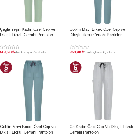
Çağla Yeşili Kadın Özel Cep ve
Goblin Mavi Erkek Özel Cep ve
İNDIRIM
İNDIRIM
Dikişli Likralı Cerrahi Pantolon
Dikişli Likralı Cerrahi Pantolon
864,80
₺
864,80
₺
'den başlayan fiyatlarla
'den başlayan fiyatlarla
Goblin Mavi Kadın Özel Cep ve
Gri Kadın Özel Cep Ve Dikişli Likralı
İNDIRIM
İNDIRIM
Dikişli Likralı Cerrahi Pantolon
Cerrahi Pantolon