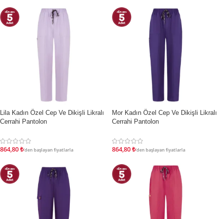
Lila Kadın Özel Cep Ve Dikişli Likralı
Mor Kadın Özel Cep Ve Dikişli Likralı
İNDIRIM
İNDIRIM
Cerrahi Pantolon
Cerrahi Pantolon
864,80
₺
864,80
₺
'den başlayan fiyatlarla
'den başlayan fiyatlarla