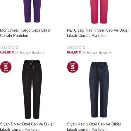
Mor Unisex Kargo Cepli Likralı
Nar Çiçeği Kadın Özel Cep Ve Dikişli
İNDIRIM
İNDIRIM
Cerrahi Pantolon
Likralı Cerrahi Pantolon
634,80
₺
864,80
₺
'den başlayan fiyatlarla
'den başlayan fiyatlarla
Siyah Erkek Özel Cep ve Dikişli
Siyah Kadın Özel Cep Ve Dikişli
İNDIRIM
İNDIRIM
Likralı Cerrahi Pantolon
Likralı Cerrahi Pantolon