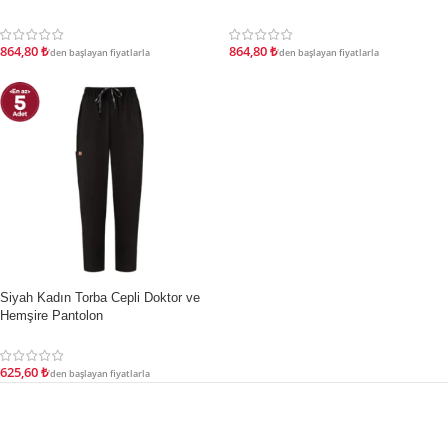
864,80
₺
864,80
₺
'den başlayan fiyatlarla
'den başlayan fiyatlarla
Siyah Kadın Torba Cepli Doktor ve
İNDIRIM
Hemşire Pantolon
625,60
₺
'den başlayan fiyatlarla