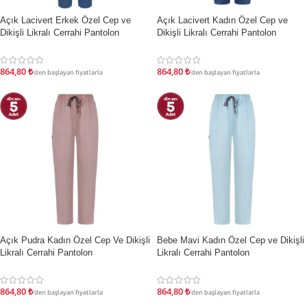
Açık Lacivert Erkek Özel Cep ve
Açık Lacivert Kadın Özel Cep ve
İNDIRIM
İNDIRIM
Dikişli Likralı Cerrahi Pantolon
Dikişli Likralı Cerrahi Pantolon
864,80
₺
864,80
₺
'den başlayan fiyatlarla
'den başlayan fiyatlarla
Açık Pudra Kadın Özel Cep Ve Dikişli
Bebe Mavi Kadın Özel Cep ve Dikişli
İNDIRIM
İNDIRIM
Likralı Cerrahi Pantolon
Likralı Cerrahi Pantolon
864,80
₺
864,80
₺
'den başlayan fiyatlarla
'den başlayan fiyatlarla