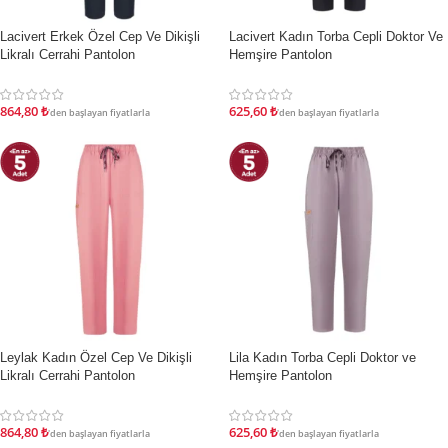
Lacivert Erkek Özel Cep Ve Dikişli
Lacivert Kadın Torba Cepli Doktor Ve
İNDIRIM
İNDIRIM
Likralı Cerrahi Pantolon
Hemşire Pantolon
864,80
₺
625,60
₺
'den başlayan fiyatlarla
'den başlayan fiyatlarla
Leylak Kadın Özel Cep Ve Dikişli
Lila Kadın Torba Cepli Doktor ve
İNDIRIM
İNDIRIM
Likralı Cerrahi Pantolon
Hemşire Pantolon
864,80
₺
625,60
₺
'den başlayan fiyatlarla
'den başlayan fiyatlarla