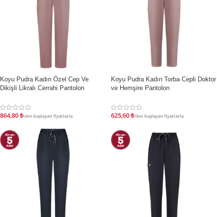
Koyu Pudra Kadın Özel Cep Ve
Koyu Pudra Kadın Torba Cepli Doktor
İNDIRIM
İNDIRIM
Dikişli Likralı Cerrahi Pantolon
ve Hemşire Pantolon
864,80
₺
625,60
₺
'den başlayan fiyatlarla
'den başlayan fiyatlarla