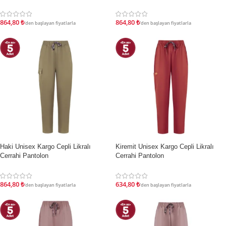
864,80
₺
864,80
₺
'den başlayan fiyatlarla
'den başlayan fiyatlarla
Haki Unisex Kargo Cepli Likralı
Kiremit Unisex Kargo Cepli Likralı
İNDIRIM
İNDIRIM
Cerrahi Pantolon
Cerrahi Pantolon
864,80
₺
634,80
₺
'den başlayan fiyatlarla
'den başlayan fiyatlarla