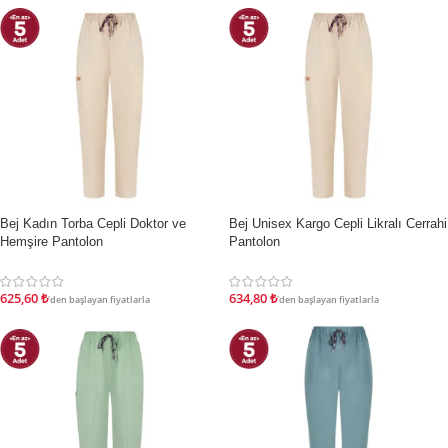
Bej Kadın Torba Cepli Doktor ve
Bej Unisex Kargo Cepli Likralı Cerrahi
İNDIRIM
İNDIRIM
Hemşire Pantolon
Pantolon
625,60
₺
634,80
₺
'den başlayan fiyatlarla
'den başlayan fiyatlarla