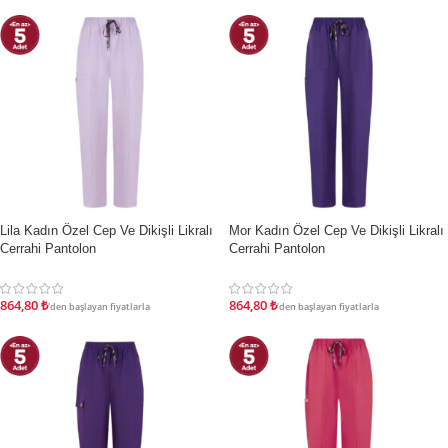
Lila Kadın Özel Cep Ve Dikişli Likralı
Mor Kadın Özel Cep Ve Dikişli Likralı
İNDIRIM
İNDIRIM
Cerrahi Pantolon
Cerrahi Pantolon
864,80
₺
864,80
₺
'den başlayan fiyatlarla
'den başlayan fiyatlarla