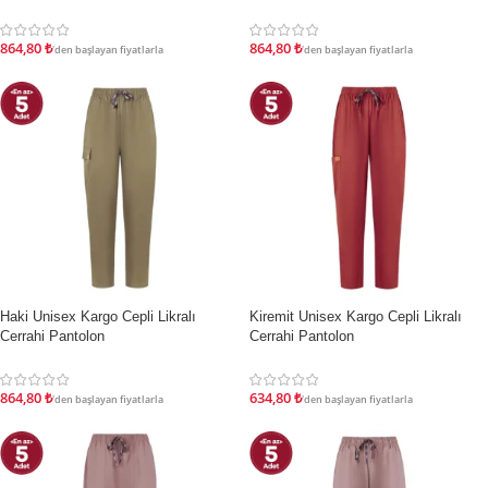
864,80
₺
864,80
₺
'den başlayan fiyatlarla
'den başlayan fiyatlarla
Haki Unisex Kargo Cepli Likralı
Kiremit Unisex Kargo Cepli Likralı
İNDIRIM
İNDIRIM
Cerrahi Pantolon
Cerrahi Pantolon
864,80
₺
634,80
₺
'den başlayan fiyatlarla
'den başlayan fiyatlarla