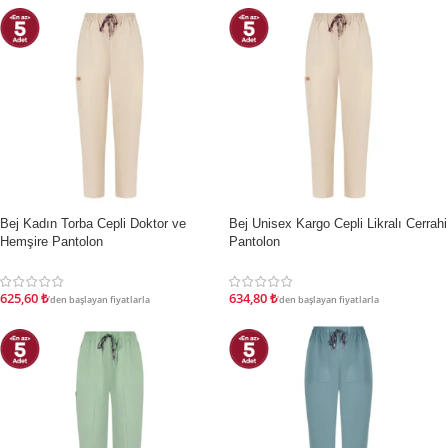
Bej Kadın Torba Cepli Doktor ve
Bej Unisex Kargo Cepli Likralı Cerrahi
İNDIRIM
İNDIRIM
Hemşire Pantolon
Pantolon
625,60
₺
634,80
₺
'den başlayan fiyatlarla
'den başlayan fiyatlarla