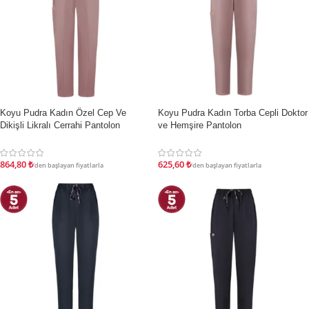
Koyu Pudra Kadın Özel Cep Ve
Koyu Pudra Kadın Torba Cepli Doktor
İNDIRIM
İNDIRIM
Dikişli Likralı Cerrahi Pantolon
ve Hemşire Pantolon
864,80
₺
625,60
₺
'den başlayan fiyatlarla
'den başlayan fiyatlarla