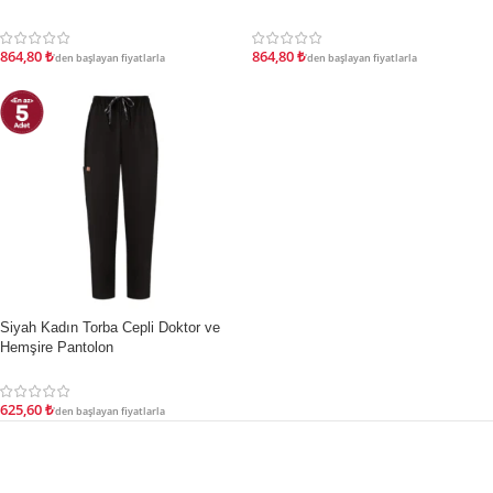
864,80
₺
864,80
₺
'den başlayan fiyatlarla
'den başlayan fiyatlarla
Siyah Kadın Torba Cepli Doktor ve
İNDIRIM
Hemşire Pantolon
625,60
₺
'den başlayan fiyatlarla