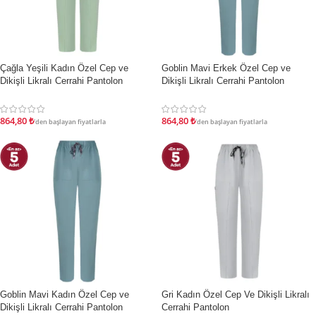
Çağla Yeşili Kadın Özel Cep ve
Goblin Mavi Erkek Özel Cep ve
İNDIRIM
İNDIRIM
Dikişli Likralı Cerrahi Pantolon
Dikişli Likralı Cerrahi Pantolon
864,80
₺
864,80
₺
'den başlayan fiyatlarla
'den başlayan fiyatlarla
Goblin Mavi Kadın Özel Cep ve
Gri Kadın Özel Cep Ve Dikişli Likralı
İNDIRIM
İNDIRIM
Dikişli Likralı Cerrahi Pantolon
Cerrahi Pantolon