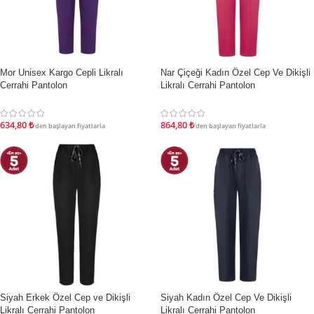
Mor Unisex Kargo Cepli Likralı
Nar Çiçeği Kadın Özel Cep Ve Dikişli
İNDIRIM
İNDIRIM
Cerrahi Pantolon
Likralı Cerrahi Pantolon
634,80
₺
864,80
₺
'den başlayan fiyatlarla
'den başlayan fiyatlarla
Siyah Erkek Özel Cep ve Dikişli
Siyah Kadın Özel Cep Ve Dikişli
İNDIRIM
İNDIRIM
Likralı Cerrahi Pantolon
Likralı Cerrahi Pantolon