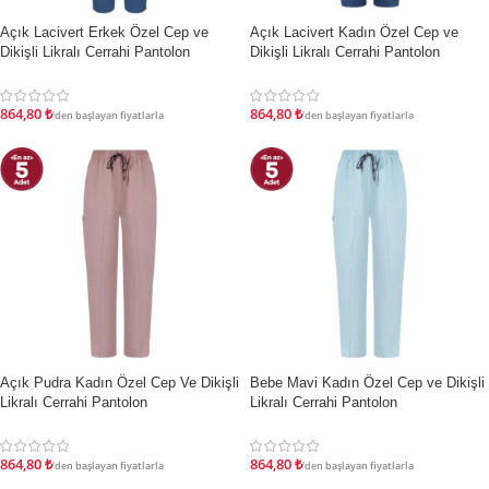
Açık Lacivert Erkek Özel Cep ve
Açık Lacivert Kadın Özel Cep ve
İNDIRIM
İNDIRIM
Dikişli Likralı Cerrahi Pantolon
Dikişli Likralı Cerrahi Pantolon
864,80
₺
864,80
₺
'den başlayan fiyatlarla
'den başlayan fiyatlarla
Açık Pudra Kadın Özel Cep Ve Dikişli
Bebe Mavi Kadın Özel Cep ve Dikişli
İNDIRIM
İNDIRIM
Likralı Cerrahi Pantolon
Likralı Cerrahi Pantolon
864,80
₺
864,80
₺
'den başlayan fiyatlarla
'den başlayan fiyatlarla