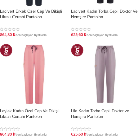
Lacivert Erkek Özel Cep Ve Dikişli
Lacivert Kadın Torba Cepli Doktor Ve
İNDIRIM
İNDIRIM
Likralı Cerrahi Pantolon
Hemşire Pantolon
864,80
₺
625,60
₺
'den başlayan fiyatlarla
'den başlayan fiyatlarla
Leylak Kadın Özel Cep Ve Dikişli
Lila Kadın Torba Cepli Doktor ve
İNDIRIM
İNDIRIM
Likralı Cerrahi Pantolon
Hemşire Pantolon
864,80
₺
625,60
₺
'den başlayan fiyatlarla
'den başlayan fiyatlarla