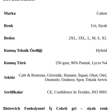
Marka
Cation
Renk
Gri
,
Siyah
Beden
2XL
,
3XL
,
L
,
M
,
S
,
XL
Kumaş Teknik Özelliği
Hybrid
Kumaş Türü
250 gsm
,
96% Pamuk
,
Lycra %4
Cafe & Restoran
,
Güvenlik
,
Hastane
,
İnşaat
,
Okul
,
Otel
,
Sektör
Otomotiv
,
Outdoor
,
Spor
,
Teknik Servis
Sertifikalar
CE
,
Confidence In Textiles
,
ISO 9001
Bistrectch Fonksiyonel İş Ceketi gri – siyah renk