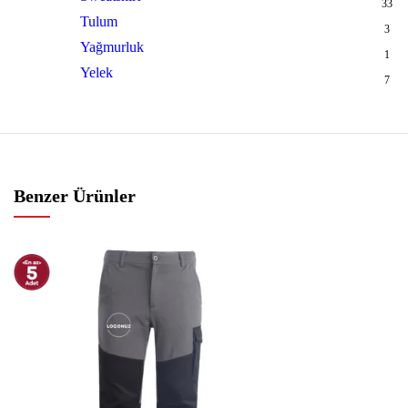
33
Tulum
3
Yağmurluk
1
Yelek
7
Benzer Ürünler