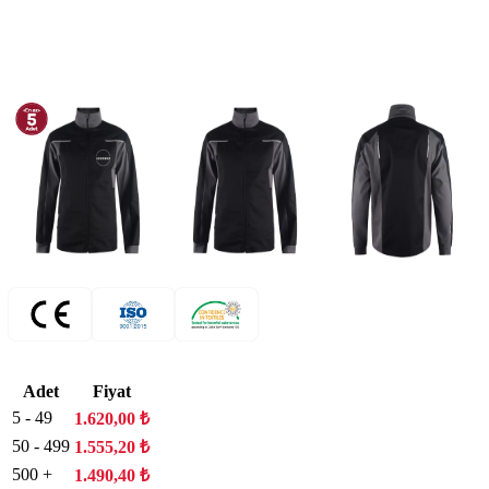
Adet
Fiyat
5 - 49
1.620,00
₺
50 - 499
1.555,20
₺
500 +
1.490,40
₺