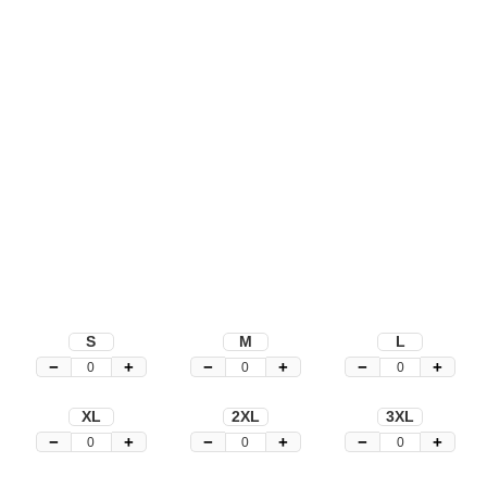
S
M
L
−
+
−
+
−
+
XL
2XL
3XL
−
+
−
+
−
+