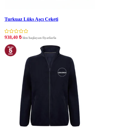
İNDIRIM
Turkuaz Lüks Aşcı Ceketi
938,40
₺
'den başlayan fiyatlarla