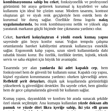
kombinasyonuna sahip bu ceket
, fonksiyonellik ve profesyonel
görünümü bir araya getirerek kurumsal iş kıyafetleri ve saha
kullanımı için ideal bir çözüm sunar. Modern tasarımı, kontrast
oluşturan gri ve siyah renk geçişleriyle hem estetik hem de
kurumsal bir duruş sağlar. Özellikle firma logolu
nakış
uygulamalarında
, bu renk kombinasyonu netlik ve yüksek algı
yaratarak markanın güçlü biçimde öne çıkmasına yardımcı olur.
Ceket,
hareketi kolaylaştıran 4 yönlü esnek kumaş yapısı
sayesinde gün boyu konfor sunar. Yoğun tempolu çalışma
ortamlarında hareket kabiliyetini artırarak kullanıcıya esneklik
sağlar. Ergonomik kalıp yapısı, uzun süreli kullanımlarda dahi
rahatlık hissini korur. Bu özellik, özellikle üretim, lojistik, teknik
servis ve saha ekipleri için büyük bir avantajdır.
Tasarımda yer alan
yanlarda iki adet kapaklı cep
, hem
fonksiyonel hem de güvenli bir kullanım sunar. Kapaklı cep yapısı,
kişisel eşyaların korunmasına yardımcı olurken işlevselliği artırır.
Reflektif şerit detayları
, düşük ışık koşullarında görünürlüğü
yükselterek iş güvenliğini destekler. Bu sayede ceket, hem gündüz
hem de gece çalışmalarında güvenli bir kullanım sağlar.
Kumaş yapısı, dayanıklılık ve konforu bir arada sunacak şekilde
özel olarak seçilmiştir. Ana kumaşta kullanılan
yüzde doksan altı
pamuk ve yüzde dört likra içeriğe sahip, iki yüz elli gram