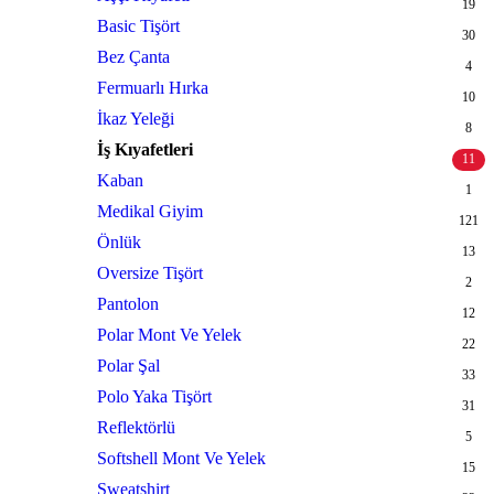
19
Basic Tişört
30
Bez Çanta
4
Fermuarlı Hırka
10
İkaz Yeleği
8
İş Kıyafetleri
11
Kaban
1
Medikal Giyim
121
Önlük
13
Oversize Tişört
2
Pantolon
12
Polar Mont Ve Yelek
22
Polar Şal
33
Polo Yaka Tişört
31
Reflektörlü
5
Softshell Mont Ve Yelek
15
Sweatshirt