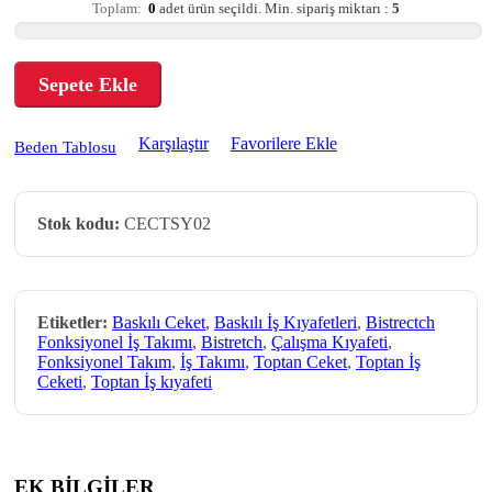
Toplam:
0
adet ürün seçildi.
Min. sipariş miktarı :
5
Sepete Ekle
Karşılaştır
Favorilere Ekle
Beden Tablosu
Stok kodu:
CECTSY02
Etiketler:
Baskılı Ceket
,
Baskılı İş Kıyafetleri
,
Bistrectch
Fonksiyonel İş Takımı
,
Bistretch
,
Çalışma Kıyafeti
,
Fonksiyonel Takım
,
İş Takımı
,
Toptan Ceket
,
Toptan İş
Ceketi
,
Toptan İş kıyafeti
EK BİLGİLER