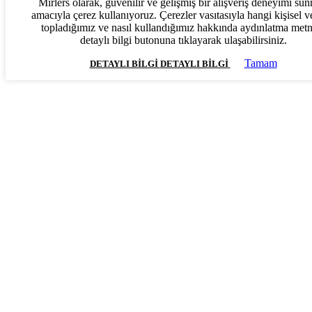
Mirlers olarak, güvenilir ve gelişmiş bir alışveriş deneyimi su
amacıyla çerez kullanıyoruz. Çerezler vasıtasıyla hangi kişisel ve
topladığımız ve nasıl kullandığımız hakkında aydınlatma met
detaylı bilgi butonuna tıklayarak ulaşabilirsiniz.
Tamam
DETAYLI BILGI
DETAYLI BILGI