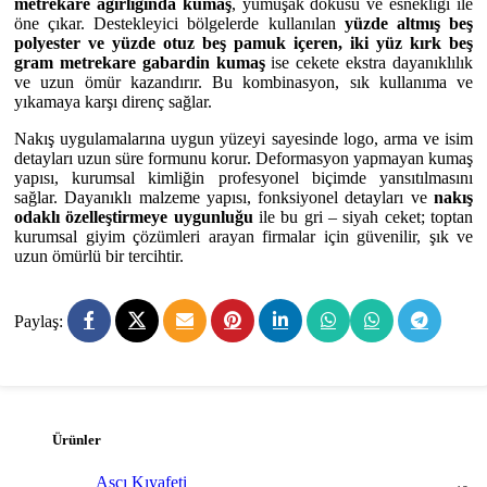
metrekare ağırlığında kumaş
, yumuşak dokusu ve esnekliği ile
öne çıkar. Destekleyici bölgelerde kullanılan
yüzde altmış beş
polyester ve yüzde otuz beş pamuk içeren, iki yüz kırk beş
gram metrekare gabardin kumaş
ise cekete ekstra dayanıklılık
ve uzun ömür kazandırır. Bu kombinasyon, sık kullanıma ve
yıkamaya karşı direnç sağlar.
Nakış uygulamalarına uygun yüzeyi sayesinde logo, arma ve isim
detayları uzun süre formunu korur. Deformasyon yapmayan kumaş
yapısı, kurumsal kimliğin profesyonel biçimde yansıtılmasını
sağlar. Dayanıklı malzeme yapısı, fonksiyonel detayları ve
nakış
odaklı özelleştirmeye uygunluğu
ile bu gri – siyah ceket; toptan
kurumsal giyim çözümleri arayan firmalar için güvenilir, şık ve
uzun ömürlü bir tercihtir.
Paylaş:
Ürünler
Aşçı Kıyafeti