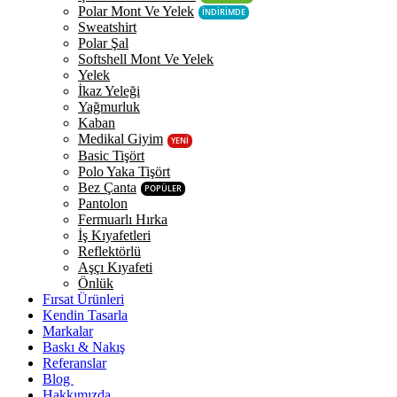
Polar Mont Ve Yelek
İNDİRİMDE
Sweatshirt
Polar Şal
Softshell Mont Ve Yelek
Yelek
İkaz Yeleği
Yağmurluk
Kaban
Medikal Giyim
YENİ
Basic Tişört
Polo Yaka Tişört
Bez Çanta
POPÜLER
Pantolon
Fermuarlı Hırka
İş Kıyafetleri
Reflektörlü
Aşçı Kıyafeti
Önlük
Fırsat Ürünleri
Kendin Tasarla
Markalar
Baskı & Nakış
Referanslar
Blog
Hakkımızda