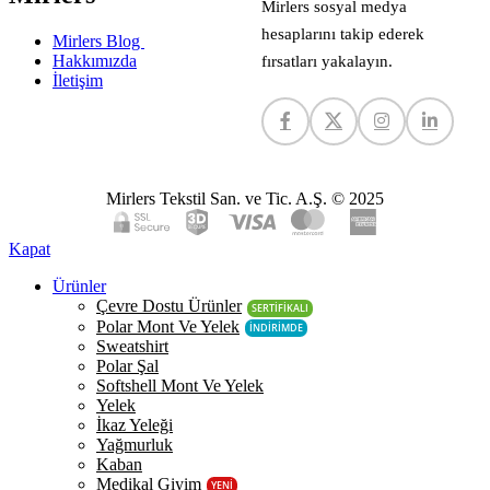
Mirlers sosyal medya
hesaplarını takip ederek
Mirlers Blog
Hakkımızda
fırsatları yakalayın.
İletişim
Mirlers Tekstil San. ve Tic. A.Ş. © 2025
Kapat
Ürünler
Çevre Dostu Ürünler
SERTİFİKALI
Polar Mont Ve Yelek
İNDİRİMDE
Sweatshirt
Polar Şal
Softshell Mont Ve Yelek
Yelek
İkaz Yeleği
Yağmurluk
Kaban
Medikal Giyim
YENİ