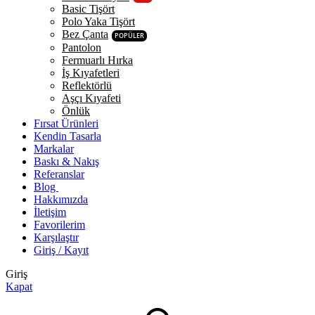
Basic Tişört
Polo Yaka Tişört
Bez Çanta
POPÜLER
Pantolon
Fermuarlı Hırka
İş Kıyafetleri
Reflektörlü
Aşçı Kıyafeti
Önlük
Fırsat Ürünleri
Kendin Tasarla
Markalar
Baskı & Nakış
Referanslar
Blog
Hakkımızda
İletişim
Favorilerim
Karşılaştır
Giriş / Kayıt
Giriş
Kapat