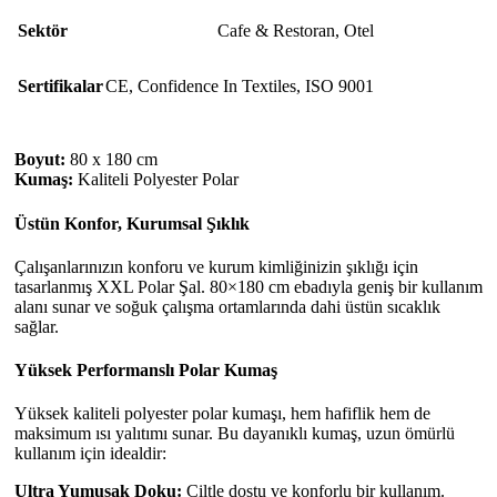
Sektör
Cafe & Restoran
,
Otel
Sertifikalar
CE
,
Confidence In Textiles
,
ISO 9001
Boyut:
80 x 180 cm
Kumaş:
Kaliteli Polyester Polar
Üstün Konfor, Kurumsal Şıklık
Çalışanlarınızın konforu ve kurum kimliğinizin şıklığı için
tasarlanmış XXL Polar Şal. 80×180 cm ebadıyla geniş bir kullanım
alanı sunar ve soğuk çalışma ortamlarında dahi üstün sıcaklık
sağlar.
Yüksek Performanslı Polar Kumaş
Yüksek kaliteli polyester polar kumaşı, hem hafiflik hem de
maksimum ısı yalıtımı sunar. Bu dayanıklı kumaş, uzun ömürlü
kullanım için idealdir:
Ultra Yumuşak Doku:
Ciltle dostu ve konforlu bir kullanım.