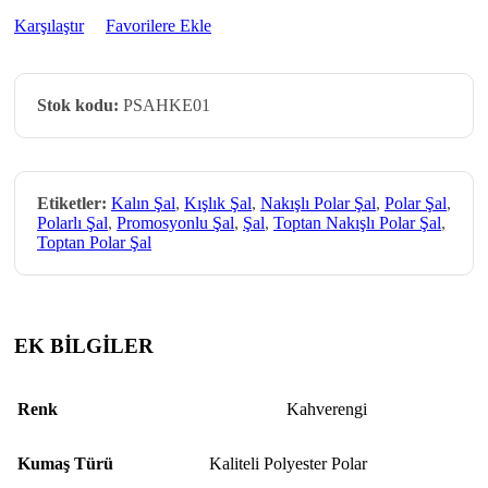
Karşılaştır
Favorilere Ekle
Stok kodu:
PSAHKE01
Etiketler:
Kalın Şal
,
Kışlık Şal
,
Nakışlı Polar Şal
,
Polar Şal
,
Polarlı Şal
,
Promosyonlu Şal
,
Şal
,
Toptan Nakışlı Polar Şal
,
Toptan Polar Şal
EK BİLGİLER
Renk
Kahverengi
Kumaş Türü
Kaliteli Polyester Polar