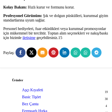
Kolay Bakım:
Hızlı kurur ve formunu korur.
Profesyonel Görünüm:
Şık ve dolgun püskülleri, kurumsal giyim
standartlarına uyum sağlar.
Personel hediyeleri, fuar etkinlikleri veya kurumsal promosyonlar
için mükemmel bir tercihtir. Toptan alım seçenekleri ve nakış/baskı
için bizimle
iletişime
geçebilirsiniz.15
Paylaş:
Ürünler
Aşçı Kıyafeti
19
Basic Tişört
30
Bez Çanta
4
Fermuarlı Hırka