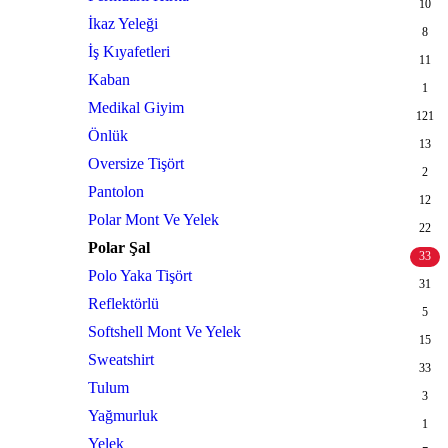
10
İkaz Yeleği
8
İş Kıyafetleri
11
Kaban
1
Medikal Giyim
121
Önlük
13
Oversize Tişört
2
Pantolon
12
Polar Mont Ve Yelek
22
Polar Şal
33
Polo Yaka Tişört
31
Reflektörlü
5
Softshell Mont Ve Yelek
15
Sweatshirt
33
Tulum
3
Yağmurluk
1
Yelek