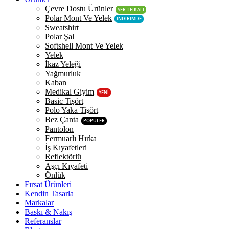
Çevre Dostu Ürünler
SERTİFİKALI
Polar Mont Ve Yelek
İNDİRİMDE
Sweatshirt
Polar Şal
Softshell Mont Ve Yelek
Yelek
İkaz Yeleği
Yağmurluk
Kaban
Medikal Giyim
YENİ
Basic Tişört
Polo Yaka Tişört
Bez Çanta
POPÜLER
Pantolon
Fermuarlı Hırka
İş Kıyafetleri
Reflektörlü
Aşçı Kıyafeti
Önlük
Fırsat Ürünleri
Kendin Tasarla
Markalar
Baskı & Nakış
Referanslar