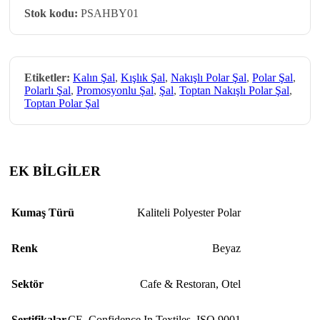
Stok kodu:
PSAHBY01
Etiketler:
Kalın Şal
,
Kışlık Şal
,
Nakışlı Polar Şal
,
Polar Şal
,
Polarlı Şal
,
Promosyonlu Şal
,
Şal
,
Toptan Nakışlı Polar Şal
,
Toptan Polar Şal
EK BİLGİLER
Kumaş Türü
Kaliteli Polyester Polar
Renk
Beyaz
Sektör
Cafe & Restoran
,
Otel
Sertifikalar
CE
,
Confidence In Textiles
,
ISO 9001