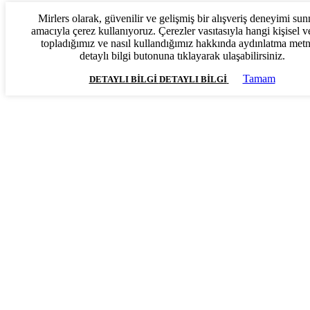
Mirlers olarak, güvenilir ve gelişmiş bir alışveriş deneyimi su
amacıyla çerez kullanıyoruz. Çerezler vasıtasıyla hangi kişisel ve
topladığımız ve nasıl kullandığımız hakkında aydınlatma met
detaylı bilgi butonuna tıklayarak ulaşabilirsiniz.
Tamam
DETAYLI BILGI
DETAYLI BILGI