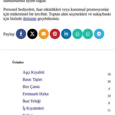
standartlarına uyum sağlar.
Personel hediyeleri, fuar etkinlikleri veya kurumsal promosyonlar
için mükemmel bir tercihtir. Toptan alım seçenekleri ve nakış/baskı
için bizimle
iletişime
geçebilirsiniz.
Paylaş:
Ürünler
Aşçı Kıyafeti
19
Basic Tişört
30
Bez Çanta
4
Fermuarlı Hırka
10
İkaz Yeleği
8
İş Kıyafetleri
11