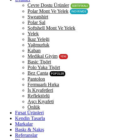
Çevre Dostu Ürünler
SERTİFİKALI
Polar Mont Ve Yelek
İNDİRİMDE
Sweatshirt
Polar Şal
Softshell Mont Ve Yelek
Yelek
İkaz Yeleği
Yağmurluk
Kaban
Medikal Giyim
YENİ
Basic Tişört
Polo Yaka Tişört
Bez Çanta
POPÜLER
Pantolon
Fermuarlı Hırka
İş Kıyafetleri
Reflektörlü
Aşçı Kıyafeti
Önlük
Fırsat Ürünleri
Kendin Tasarla
Markalar
Baskı & Nakış
Referanslar