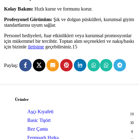
Kolay Bakım:
Hızlı kurur ve formunu korur.
Profesyonel Görünüm:
Şık ve dolgun püskülleri, kurumsal giyim
standartlarına uyum sağlar.
Personel hediyeleri, fuar etkinlikleri veya kurumsal promosyonlar
için mükemmel bir tercihtir. Toptan alım seçenekleri ve nakış/baskı
için bizimle
iletişime
geçebilirsiniz.15
Paylaş:
Ürünler
Aşçı Kıyafeti
19
Basic Tişört
30
Bez Çanta
4
Fermuarlı Hırka