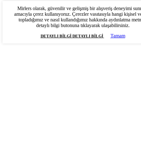
Mirlers olarak, güvenilir ve gelişmiş bir alışveriş deneyimi su
amacıyla çerez kullanıyoruz. Çerezler vasıtasıyla hangi kişisel ve
topladığımız ve nasıl kullandığımız hakkında aydınlatma met
detaylı bilgi butonuna tıklayarak ulaşabilirsiniz.
Tamam
DETAYLI BILGI
DETAYLI BILGI