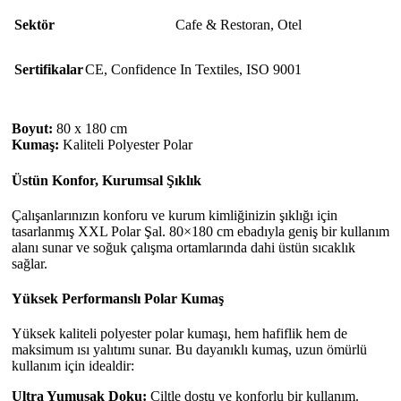
Sektör
Cafe & Restoran
,
Otel
Sertifikalar
CE
,
Confidence In Textiles
,
ISO 9001
Boyut:
80 x 180 cm
Kumaş:
Kaliteli Polyester Polar
Üstün Konfor, Kurumsal Şıklık
Çalışanlarınızın konforu ve kurum kimliğinizin şıklığı için
tasarlanmış XXL Polar Şal. 80×180 cm ebadıyla geniş bir kullanım
alanı sunar ve soğuk çalışma ortamlarında dahi üstün sıcaklık
sağlar.
Yüksek Performanslı Polar Kumaş
Yüksek kaliteli polyester polar kumaşı, hem hafiflik hem de
maksimum ısı yalıtımı sunar. Bu dayanıklı kumaş, uzun ömürlü
kullanım için idealdir:
Ultra Yumuşak Doku:
Ciltle dostu ve konforlu bir kullanım.