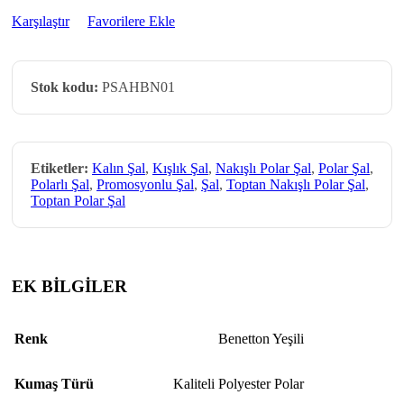
Karşılaştır
Favorilere Ekle
Stok kodu:
PSAHBN01
Etiketler:
Kalın Şal
,
Kışlık Şal
,
Nakışlı Polar Şal
,
Polar Şal
,
Polarlı Şal
,
Promosyonlu Şal
,
Şal
,
Toptan Nakışlı Polar Şal
,
Toptan Polar Şal
EK BİLGİLER
Renk
Benetton Yeşili
Kumaş Türü
Kaliteli Polyester Polar