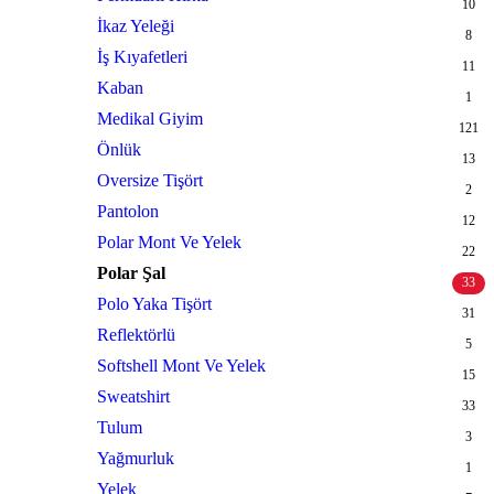
10
İkaz Yeleği
8
İş Kıyafetleri
11
Kaban
1
Medikal Giyim
121
Önlük
13
Oversize Tişört
2
Pantolon
12
Polar Mont Ve Yelek
22
Polar Şal
33
Polo Yaka Tişört
31
Reflektörlü
5
Softshell Mont Ve Yelek
15
Sweatshirt
33
Tulum
3
Yağmurluk
1
Yelek