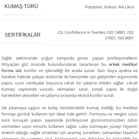
KUMAŞ TÜRÜ
Polyester, Viskon, %4 Likra
CE
,
Confidence In Textiles
,
ISO 14001
,
ISO
SERTIFIKALAR
27001
,
ISO 9001
Sağlık sektöründe yoğun tempoda görev yapan profesyonellerin
ihtiyaçları göz önünde bulundurularak tasarlanan bu
erkek medikal
forma üst
, konfor ve işlevselliği bir arada sunar. Gün boyu ayakta ve
hareket halinde çalışan doktorlar ile hemşireler için geliştirilen ergonomik
yapısı, uzun vardiyalar boyunca rahat bir çalışma imkânı sağlar. Likralı
kumaşı sayesinde vücudu sıkmadan sarar, esnek yapısı ile doğal
hareketleri destekler ve çalışma sırasında ekstra konfor sunar.
Sık yıkamaya uygun ve kolay temizlenebilir kumaş özelliği, bu medikal
formayı günlük kullanım için ideal hale getirir. Formunu ve rengini uzun
süre koruyan yapısı sayesinde profesyonel görünümünüzden ödün
vermeden uzun ömürlü kullanım sağlar. Leke tutmayan yüzeyi hijyenin
önemli olduğu sağlık ortamları için avantaj sunarken, zamandan tasarruf
etmenize de yardımcı olur. Fonksiyonel cep detayları ise işlevselliği ön