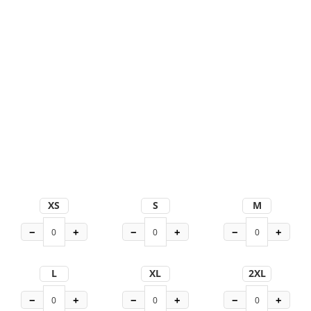
XS
S
M
−
+
−
+
−
+
L
XL
2XL
−
+
−
+
−
+