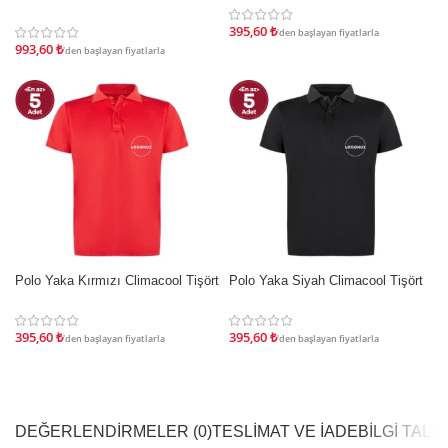
Cerrahi Forması Üst
395,60
₺
'den başlayan fiyatlarla
993,60
₺
'den başlayan fiyatlarla
Polo Yaka Kırmızı Climacool Tişört
Polo Yaka Siyah Climacool Tişört
İNDIRIM
İNDIRIM
395,60
₺
395,60
₺
'den başlayan fiyatlarla
'den başlayan fiyatlarla
DEĞERLENDIRMELER (0)
TESLIMAT VE İADE
BILGI TAL