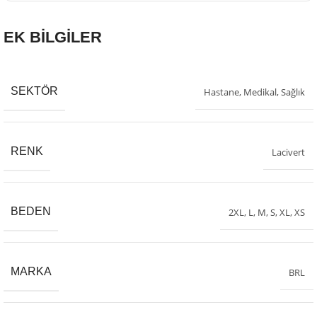
EK BİLGİLER
SEKTÖR
Hastane
,
Medikal
,
Sağlık
RENK
Lacivert
BEDEN
2XL
,
L
,
M
,
S
,
XL
,
XS
MARKA
BRL