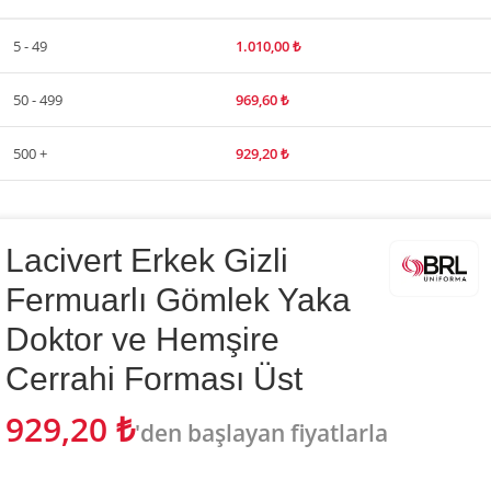
5 - 49
1.010,00
₺
50 - 499
969,60
₺
500 +
929,20
₺
Lacivert Erkek Gizli
Fermuarlı Gömlek Yaka
Doktor ve Hemşire
Cerrahi Forması Üst
929,20
₺
'den başlayan fiyatlarla