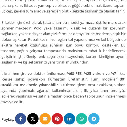
plana çıkarır. İki adet yan cep ve bir adet göğüs cebi olmak üzere toplam
üç cep, gerekli tüm araç ve gereçleri pratik şekilde taşımanıza olanak tanır.
Erkekler için özel olarak tasarlanan bu model
yalnızca üst forma
olarak
gönderilmektedir. Polo yaka tasarımı, klasik ve düzenli bir görünüm
sağlarken yakasında yer alan gizli fermuar detayı ürüne modern ve şık bir
dokunuş katar. Robalı kesimi ve reglan kol yapısı, omuz ve kol bölgesinde
ekstra hareket özgürlüğü sunarak gün boyu konforu destekler. Bu
tasarım, yoğun çalışma temposunda maksimum rahatlık hedeflenerek
geliştirilmiştir. Geniş renk seçenekleri sayesinde kurum kimliğine uyum
sağlamak ve kişisel tarzınızı yansıtmak mümkündür.
Likralı hemşire ve doktor üniforması,
%68 PES, %25 viskon ve %7 likra
içeriğe sahip poliviskon kumaştan üretilmiştir. Tüm modeller
30°
sıcaklıkta makinede yıkanabilir
. Ütüleme işlemi orta sıcaklıkta, viskon
ayarında yapılmalı; ağartıcı kullanılmamalıdır. İlk yıkamanın ters yüz
edilerek yapılması ve satın almadan önce beden tablosunun incelenmesi
tavsiye edilir.
Paylaş: