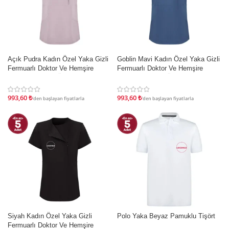
Açık Pudra Kadın Özel Yaka Gizli
Goblin Mavi Kadın Özel Yaka Gizli
İNDIRIM
İNDIRIM
Fermuarlı Doktor Ve Hemşire
Fermuarlı Doktor Ve Hemşire
Cerrahi Forması Üst
Cerrahi Forması Üst
993,60
₺
993,60
₺
'den başlayan fiyatlarla
'den başlayan fiyatlarla
Siyah Kadın Özel Yaka Gizli
Polo Yaka Beyaz Pamuklu Tişört
İNDIRIM
İNDIRIM
Fermuarlı Doktor Ve Hemşire