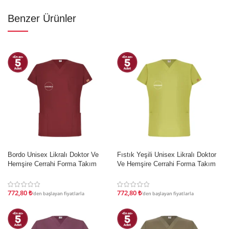
Benzer Ürünler
İndirim
İndirim
Bordo Unisex Likralı Doktor Ve
Fıstık Yeşili Unisex Likralı Doktor
Hemşire Cerrahi Forma Takım
Ve Hemşire Cerrahi Forma Takım
772,80
₺
772,80
₺
'den başlayan fiyatlarla
'den başlayan fiyatlarla