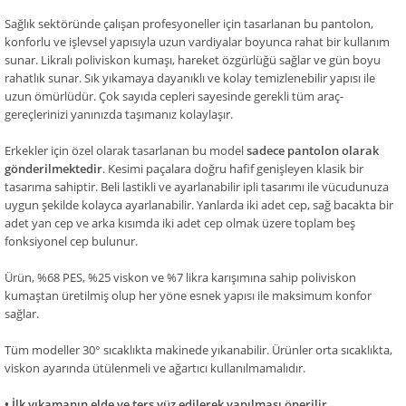
Sağlık sektöründe çalışan profesyoneller için tasarlanan bu pantolon,
konforlu ve işlevsel yapısıyla uzun vardiyalar boyunca rahat bir kullanım
sunar. Likralı poliviskon kumaşı, hareket özgürlüğü sağlar ve gün boyu
rahatlık sunar. Sık yıkamaya dayanıklı ve kolay temizlenebilir yapısı ile
uzun ömürlüdür. Çok sayıda cepleri sayesinde gerekli tüm araç-
gereçlerinizi yanınızda taşımanız kolaylaşır.
Erkekler için özel olarak tasarlanan bu model
sadece pantolon olarak
gönderilmektedir
. Kesimi paçalara doğru hafif genişleyen klasik bir
tasarıma sahiptir. Beli lastikli ve ayarlanabilir ipli tasarımı ile vücudunuza
uygun şekilde kolayca ayarlanabilir. Yanlarda iki adet cep, sağ bacakta bir
adet yan cep ve arka kısımda iki adet cep olmak üzere toplam beş
fonksiyonel cep bulunur.
Ürün, %68 PES, %25 viskon ve %7 likra karışımına sahip poliviskon
kumaştan üretilmiş olup her yöne esnek yapısı ile maksimum konfor
sağlar.
Tüm modeller 30° sıcaklıkta makinede yıkanabilir. Ürünler orta sıcaklıkta,
viskon ayarında ütülenmeli ve ağartıcı kullanılmamalıdır.
• İlk yıkamanın elde ve ters yüz edilerek yapılması önerilir.