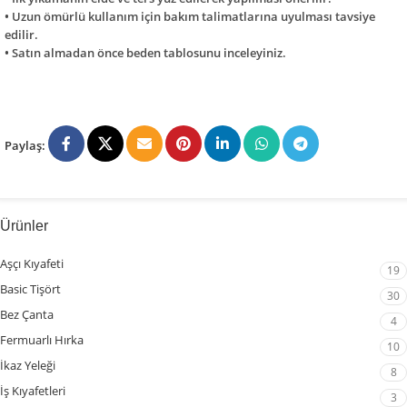
• Uzun ömürlü kullanım için bakım talimatlarına uyulması tavsiye
edilir.
• Satın almadan önce beden tablosunu inceleyiniz.
Paylaş:
Ürünler
Aşçı Kıyafeti
19
Basic Tişört
30
Bez Çanta
4
Fermuarlı Hırka
10
İkaz Yeleği
8
İş Kıyafetleri
3