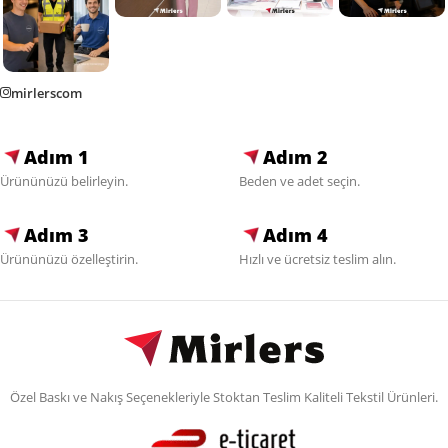
mirlerscom
Adım 1
Adım 2
Ürününüzü belirleyin.
Beden ve adet seçin.
Adım 3
Adım 4
Ürününüzü özelleştirin.
Hızlı ve ücretsiz teslim alın.
Özel Baskı ve Nakış Seçenekleriyle Stoktan Teslim Kaliteli Tekstil Ürünleri.