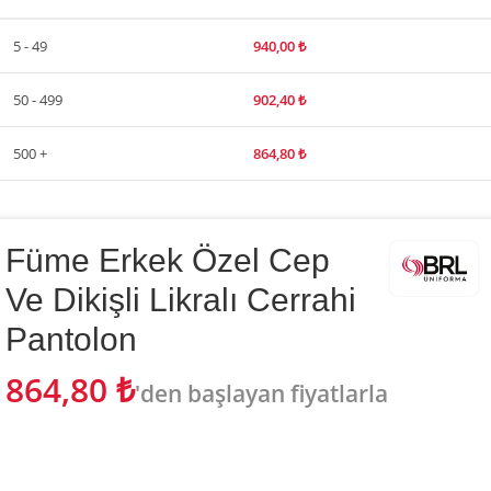
5 - 49
940,00
₺
50 - 499
902,40
₺
500 +
864,80
₺
Füme Erkek Özel Cep
Ve Dikişli Likralı Cerrahi
Pantolon
864,80
₺
'den başlayan fiyatlarla