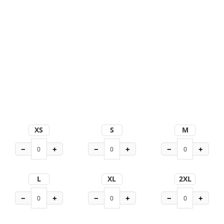
XS
S
M
−
+
−
+
−
+
L
XL
2XL
−
+
−
+
−
+