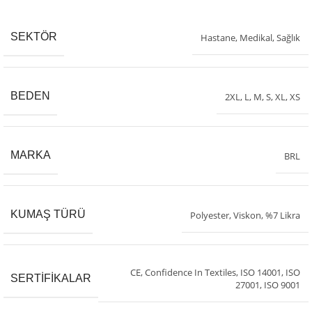
SEKTÖR
Hastane
,
Medikal
,
Sağlık
BEDEN
2XL
,
L
,
M
,
S
,
XL
,
XS
MARKA
BRL
KUMAŞ TÜRÜ
Polyester, Viskon, %7 Likra
CE
,
Confidence In Textiles
,
ISO 14001
,
ISO
SERTIFIKALAR
27001
,
ISO 9001