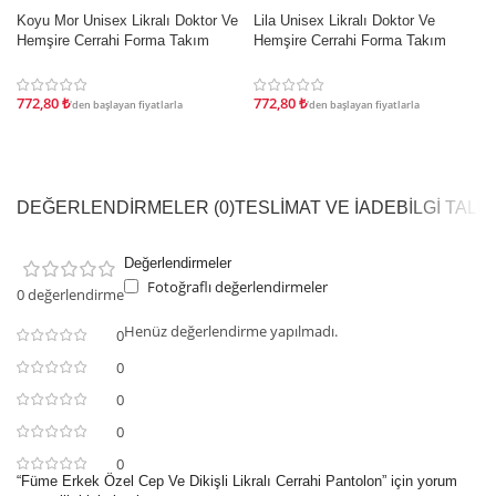
İndirim
İndirim
Koyu Mor Unisex Likralı Doktor Ve
Lila Unisex Likralı Doktor Ve
Hemşire Cerrahi Forma Takım
Hemşire Cerrahi Forma Takım
772,80
₺
772,80
₺
'den başlayan fiyatlarla
'den başlayan fiyatlarla
DEĞERLENDIRMELER (0)
TESLIMAT VE İADE
BILGI TAL
Değerlendirmeler
Fotoğraflı değerlendirmeler
0 değerlendirme
Henüz değerlendirme yapılmadı.
0
0
0
0
0
“Füme Erkek Özel Cep Ve Dikişli Likralı Cerrahi Pantolon” için yorum