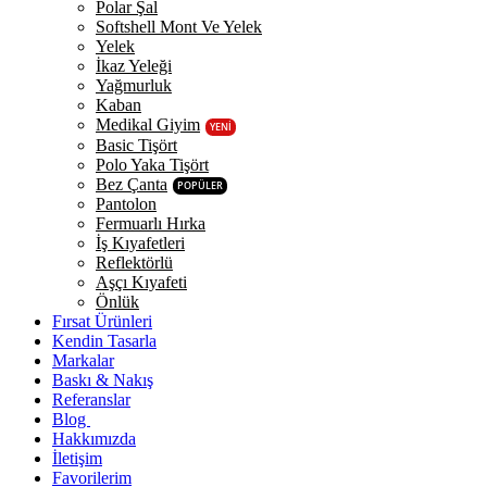
Polar Şal
Softshell Mont Ve Yelek
Yelek
İkaz Yeleği
Yağmurluk
Kaban
Medikal Giyim
YENİ
Basic Tişört
Polo Yaka Tişört
Bez Çanta
POPÜLER
Pantolon
Fermuarlı Hırka
İş Kıyafetleri
Reflektörlü
Aşçı Kıyafeti
Önlük
Fırsat Ürünleri
Kendin Tasarla
Markalar
Baskı & Nakış
Referanslar
Blog
Hakkımızda
İletişim
Favorilerim