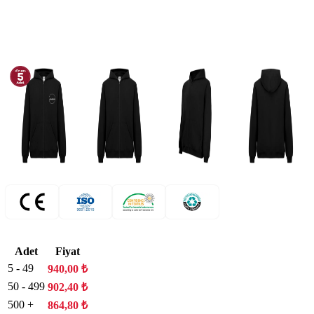
Adet
Fiyat
5 - 49
940,00
₺
50 - 499
902,40
₺
500 +
864,80
₺