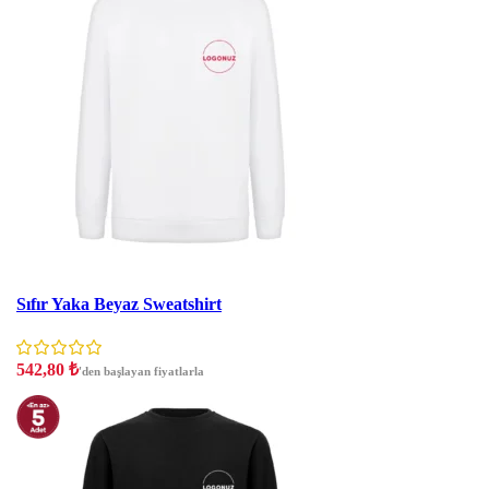
İndirim
Sıfır Yaka Beyaz Sweatshirt
542,80
₺
'den başlayan fiyatlarla