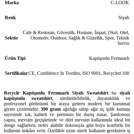
Marka
C-LOOK
Renk
Siyah
Cafe & Restoran
,
Güvenlik
,
Hastane
,
İnşaat
,
Okul
,
Otel
,
Sektör
Otomotiv
,
Outdoor
,
Sağlık & Güzellik
,
Spor
,
Teknik
Servis
Ürün Tipi
Kapüşonlu Fermuarlı
Sertifikalar
CE
,
Confidence In Textiles
,
ISO 9001
,
Recycled 100
Recycle Kapüşonlu Fermuarlı Siyah Sweatshirt
bu
siyah
kapüşonlu sweatshirt
, sürdürülebilirlik, dayanıklılık ve
profesyonel görünümü bir araya getiren modern bir kurumsal
giyim çözümüdür.
390 gram
ağırlığa sahip ağır üç iplik kumaşı
sayesinde tok, kaliteli ve premium bir duruş sunar. Şardonsuz
yapısı, mevsim geçişlerinde ve dört mevsim kullanımda ideal bir
denge sağlarken, nefes alabilir dokusuyla gün boyu konforlu bir
kullanım imkânı verir. Özellikle uzun süreli kullanım gerektiren iş