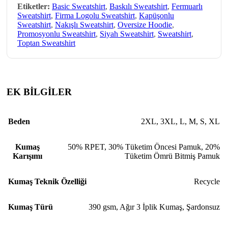
Etiketler:
Basic Sweatshirt
,
Baskılı Sweatshirt
,
Fermuarlı
Sweatshirt
,
Firma Logolu Sweatshirt
,
Kapüşonlu
Sweatshirt
,
Nakışlı Sweatshirt
,
Oversize Hoodie
,
Promosyonlu Sweatshirt
,
Siyah Sweatshirt
,
Sweatshirt
,
Toptan Sweatshirt
EK BİLGİLER
Beden
2XL
,
3XL
,
L
,
M
,
S
,
XL
Kumaş
50% RPET, 30% Tüketim Öncesi Pamuk, 20%
Karışımı
Tüketim Ömrü Bitmiş Pamuk
Kumaş Teknik Özelliği
Recycle
Kumaş Türü
390 gsm
,
Ağır 3 İplik Kumaş
,
Şardonsuz