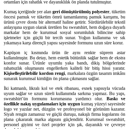
ortamları için rahatlık ve dayanıklılık ön planda tutulmuştur.
Kumaş içeriğinde yer alan
geri dönüştürülmüş polyester
, tüketim
öncesi pamuk ve tüketim ömrü tamamlanmış pamuk karışımı, bu
ürünü çevre dostu bir alternatif haline getirir. Sürdürülebilir tekstil
anlayışına uygun olarak üretilen bu sweatshirt, hem doğaya duyarlı
markalar hem de kurumsal sosyal sorumluluk bilincine sahip
işletmeler için güçlü bir tercih sunar. Yoğun kullanıma ve sık
yıkamaya karşı dirençli yapısı sayesinde formunu uzun süre korur.
Kapüşon iç kısmında ürün ile aynı renkte süprem astar
kullanılmıştır. Bu detay, hem estetik bütünlük sağlar hem de ekstra
konfor sunar. Ürünle uyumlu yaka bandı, dikiş bölgelerinde
rahatsızlık oluşmasını engellerken kaliteli bir bitiş hissi yaratır.
Kişiselleştirilebilir kordon rengi
, markalara özgün tasarım imkânı
sunarak kurumsal kimliğin ön plana çıkmasını sağlar.
İki katmanlı, likralı kol ve etek ribanası, esnek yapısıyla vücuda
uyum sağlar ve uzun süreli kullanımda sarkma yapmaz. Bu yapı,
sweatshirt’ün formunu korumasına yardımcı olur.
Baskı ve
özellikle nakış uygulamaları için uygun
kumaş yüzeyi sayesinde
logo ve yazılar net, düzgün ve profesyonel bir görünüm kazanır.
Siyah rengin zamansız ve güçlü duruşu, nakışlı firma logolarını ön
plana çıkararak marka algısını güçlendirir. Kurumsal sweatshirt,
personel giyimi ve özel projeler için şık, dayanıklı ve çevreye