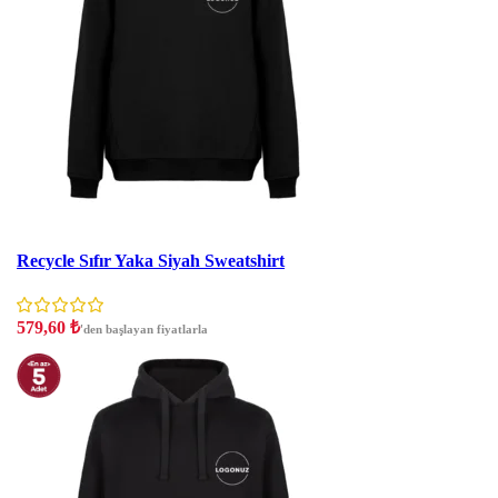
İndirim
Recycle Sıfır Yaka Siyah Sweatshirt
579,60
₺
'den başlayan fiyatlarla