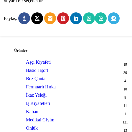
duyarlı bir seçenektir.
Paylaş:
Ürünler
Aşçı Kıyafeti
19
Basic Tişört
30
Bez Çanta
4
Fermuarlı Hırka
10
İkaz Yeleği
8
İş Kıyafetleri
11
Kaban
1
Medikal Giyim
121
Önlük
13