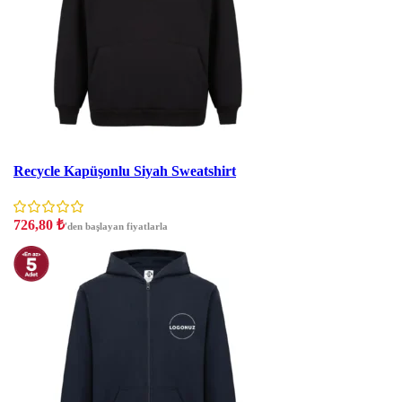
İndirim
Recycle Kapüşonlu Siyah Sweatshirt
726,80
₺
'den başlayan fiyatlarla