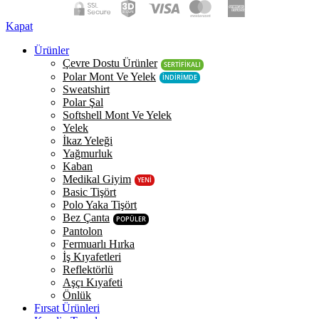
Kapat
Ürünler
Çevre Dostu Ürünler
SERTİFİKALI
Polar Mont Ve Yelek
İNDİRİMDE
Sweatshirt
Polar Şal
Softshell Mont Ve Yelek
Yelek
İkaz Yeleği
Yağmurluk
Kaban
Medikal Giyim
YENİ
Basic Tişört
Polo Yaka Tişört
Bez Çanta
POPÜLER
Pantolon
Fermuarlı Hırka
İş Kıyafetleri
Reflektörlü
Aşçı Kıyafeti
Önlük
Fırsat Ürünleri