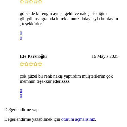
görselde ki rengin aynısı geldi ve nakış istediğim
gibiydi instagramda ki reklamınız dolayısıyla burdayım
, teşekkürler
0
0
Efe Parslıoğlu
16 Mayıs 2025
çok güzel bir renk nakış yaptırdım mülşterilerim çok
memnun teşekkür ederizzzz
0
0
Değerlendirme yap
Değerlendirme yazabilmek için
oturum açmalısınız
.