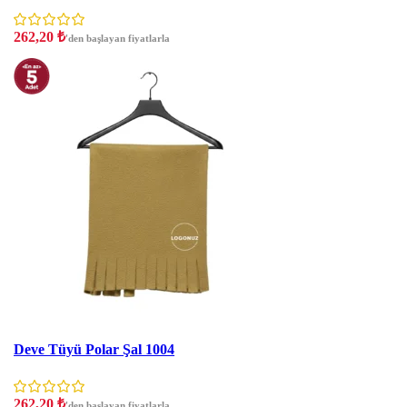
262,20
₺
'den başlayan fiyatlarla
İNDIRIM
Deve Tüyü Polar Şal 1004
262,20
₺
'den başlayan fiyatlarla