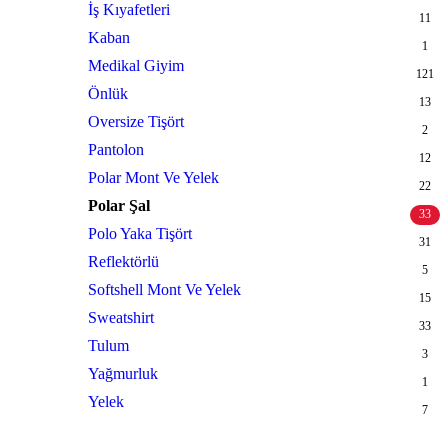
İş Kıyafetleri
11
Kaban
1
Medikal Giyim
121
Önlük
13
Oversize Tişört
2
Pantolon
12
Polar Mont Ve Yelek
22
Polar Şal
33
Polo Yaka Tişört
31
Reflektörlü
5
Softshell Mont Ve Yelek
15
Sweatshirt
33
Tulum
3
Yağmurluk
1
Yelek
7