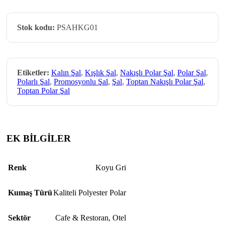
Stok kodu:
PSAHKG01
Etiketler:
Kalın Şal
,
Kışlık Şal
,
Nakışlı Polar Şal
,
Polar Şal
,
Polarlı Şal
,
Promosyonlu Şal
,
Şal
,
Toptan Nakışlı Polar Şal
,
Toptan Polar Şal
EK BİLGİLER
Renk
Koyu Gri
Kumaş Türü
Kaliteli Polyester Polar
Sektör
Cafe & Restoran
,
Otel