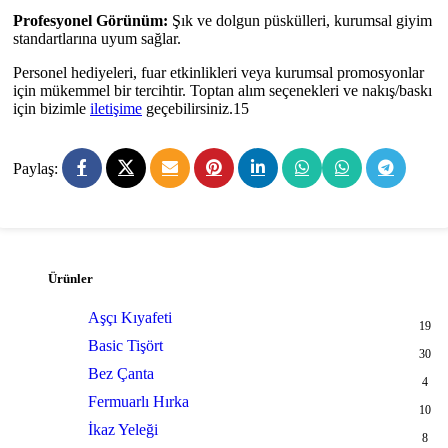
Profesyonel Görünüm:
Şık ve dolgun püskülleri, kurumsal giyim
standartlarına uyum sağlar.
Personel hediyeleri, fuar etkinlikleri veya kurumsal promosyonlar
için mükemmel bir tercihtir. Toptan alım seçenekleri ve nakış/baskı
için bizimle
iletişime
geçebilirsiniz.15
Paylaş:
Ürünler
Aşçı Kıyafeti
19
Basic Tişört
30
Bez Çanta
4
Fermuarlı Hırka
10
İkaz Yeleği
8