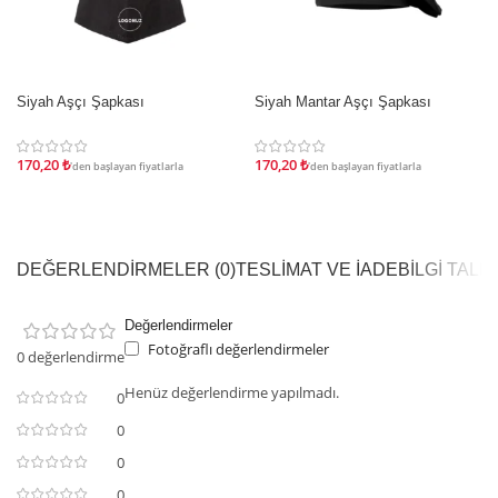
Siyah Aşçı Şapkası
Siyah Mantar Aşçı Şapkası
İNDIRIM
İNDIRIM
170,20
₺
170,20
₺
'den başlayan fiyatlarla
'den başlayan fiyatlarla
DEĞERLENDIRMELER (0)
TESLIMAT VE İADE
BILGI TAL
Değerlendirmeler
Fotoğraflı değerlendirmeler
0 değerlendirme
Henüz değerlendirme yapılmadı.
0
0
0
0