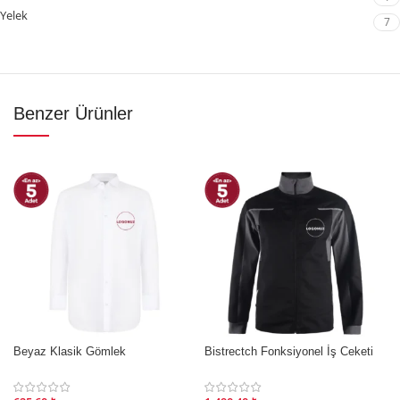
Yelek
7
Benzer Ürünler
Beyaz Klasik Gömlek
Bistrectch Fonksiyonel İş Ceketi
İNDIRIM
İNDIRIM