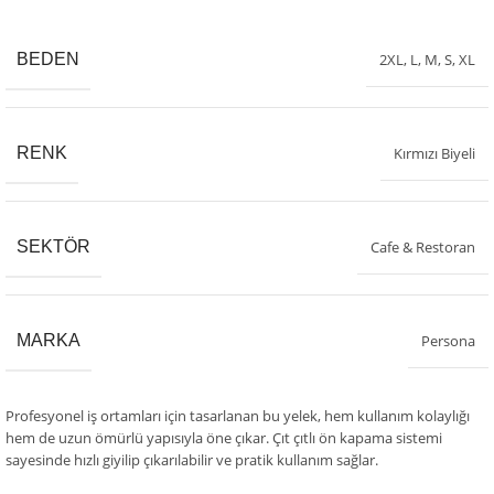
BEDEN
2XL
,
L
,
M
,
S
,
XL
RENK
Kırmızı Biyeli
SEKTÖR
Cafe & Restoran
MARKA
Persona
Profesyonel iş ortamları için tasarlanan bu yelek, hem kullanım kolaylığı
hem de uzun ömürlü yapısıyla öne çıkar. Çıt çıtlı ön kapama sistemi
sayesinde hızlı giyilip çıkarılabilir ve pratik kullanım sağlar.