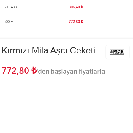
50 - 499
806,40
₺
500 +
772,80
₺
Kırmızı Mila Aşcı Ceketi
772,80
₺
'den başlayan fiyatlarla