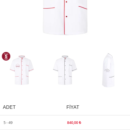
ADET
FIYAT
5 - 49
840,00
₺