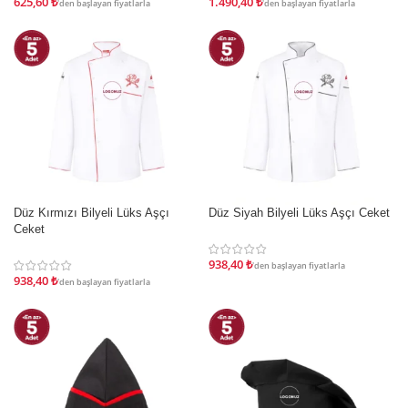
625,60
₺
1.490,40
₺
'den başlayan fiyatlarla
'den başlayan fiyatlarla
Düz Kırmızı Bilyeli Lüks Aşçı
Düz Siyah Bilyeli Lüks Aşçı Ceket
İNDIRIM
İNDIRIM
Ceket
938,40
₺
'den başlayan fiyatlarla
938,40
₺
'den başlayan fiyatlarla