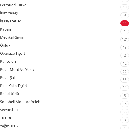
Fermuarlı Hırka
10
İkaz Yeleği
8
İş Kıyafetleri
11
Kaban
1
Medikal Giyim
121
Önlük
13
Oversize Tişört
2
Pantolon
12
Polar Mont Ve Yelek
22
Polar Şal
33
Polo Yaka Tişört
31
Reflektörlü
5
Softshell Mont Ve Yelek
15
Sweatshirt
33
Tulum
3
Yağmurluk
1