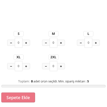
S
M
L
−
+
−
+
−
+
XL
2XL
−
+
−
+
Toplam:
0
adet ürün seçildi.
Min. sipariş miktarı :
5
Sepete Ekle