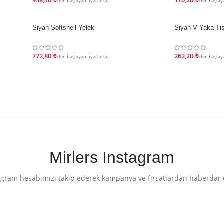
938,40
₺
170,20
₺
'den başlayan fiyatlarla
'den başlaya
Siyah Softshell Yelek
Siyah V Yaka Tiş
İNDIRIM
İNDIRIM
772,80
₺
262,20
₺
'den başlayan fiyatlarla
'den başlaya
Mirlers Instagram
agram hesabımızı takip ederek kampanya ve fırsatlardan haberdar 