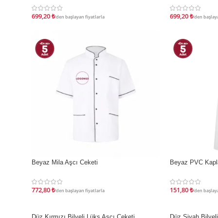
699,20
₺
699,20
₺
'den başlayan fiyatlarla
'den başlaya
Beyaz Mila Aşcı Ceketi
Beyaz PVC Kap
İNDIRIM
İNDIRIM
772,80
₺
151,80
₺
'den başlayan fiyatlarla
'den başlaya
Düz Kırmızı Bilyeli Lüks Aşcı Ceketi
Düz Siyah Bilyel