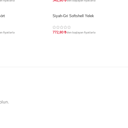
542,80
₺
n fiyatlarla
'den başlayan fiyatlarla
ört
Siyah-Gri Softshell Yelek
İNDIRIM
772,80
₺
n fiyatlarla
'den başlayan fiyatlarla
olun.