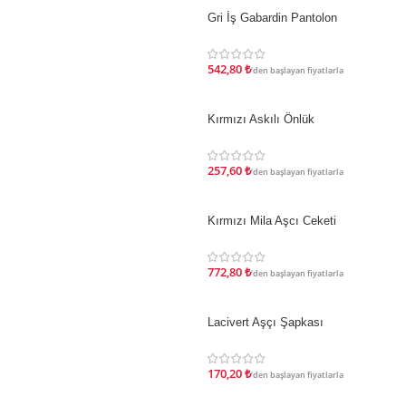
Gri İş Gabardin Pantolon
İNDIRIM
542,80
₺
'den başlayan fiyatlarla
Kırmızı Askılı Önlük
İNDIRIM
257,60
₺
'den başlayan fiyatlarla
Kırmızı Mila Aşcı Ceketi
İNDIRIM
772,80
₺
'den başlayan fiyatlarla
Lacivert Aşçı Şapkası
İNDIRIM
170,20
₺
'den başlayan fiyatlarla