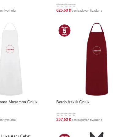
625,60
₺
n fiyatlarla
'den başlayan fiyatlarla
lama Muşamba Önlük
Bordo Askılı Önlük
İNDIRIM
257,60
₺
n fiyatlarla
'den başlayan fiyatlarla
i Lüks Aşçı Ceket