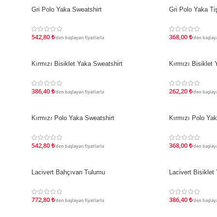
Gri Polo Yaka Sweatshirt
Gri Polo Yaka Tiş
İNDIRIM
İNDIRIM
542,80
₺
368,00
₺
'den başlayan fiyatlarla
'den başlaya
Kırmızı Bisiklet Yaka Sweatshirt
Kırmızı Bisiklet 
İNDIRIM
İNDIRIM
386,40
₺
262,20
₺
'den başlayan fiyatlarla
'den başlaya
Kırmızı Polo Yaka Sweatshirt
Kırmızı Polo Yak
İNDIRIM
İNDIRIM
542,80
₺
368,00
₺
'den başlayan fiyatlarla
'den başlaya
Lacivert Bahçıvan Tulumu
Lacivert Bisiklet
İNDIRIM
İNDIRIM
772,80
₺
386,40
₺
'den başlayan fiyatlarla
'den başlaya