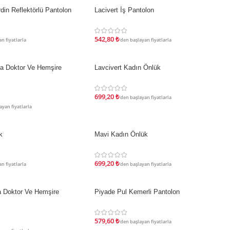
din Reflektörlü Pantolon
Lacivert İş Pantolon
İNDIRIM
542,80
₺
n fiyatlarla
'den başlayan fiyatlarla
ka Doktor Ve Hemşire
Lavcivert Kadın Önlük
İNDIRIM
699,20
₺
'den başlayan fiyatlarla
ayan fiyatlarla
k
Mavi Kadın Önlük
İNDIRIM
699,20
₺
n fiyatlarla
'den başlayan fiyatlarla
 Doktor Ve Hemşire
Piyade Pul Kemerli Pantolon
İNDIRIM
579,60
₺
'den başlayan fiyatlarla