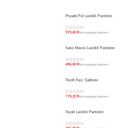
Piyade Pul Lastikli Pantolon
İNDIRIM
579,60
₺
'den başlayan fiyatlarla
Saks Mavisi Lastikli Pantolon
İNDIRIM
496,80
₺
'den başlayan fiyatlarla
Siyah Aşçı Şapkası
İNDIRIM
170,20
₺
'den başlayan fiyatlarla
Siyah Lastikli Pantolon
İNDIRIM