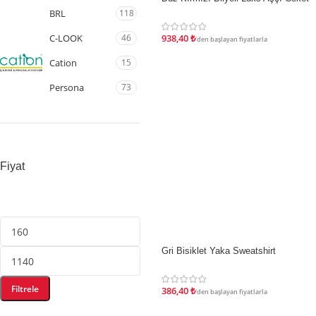
İNDIRIM
BRL
118
C-LOOK
46
938,40
₺
'den başlayan fiyatlarla
Cation
15
Persona
73
Fiyat
Gri Bisiklet Yaka Sweatshirt
İNDIRIM
Filtrele
386,40
₺
'den başlayan fiyatlarla