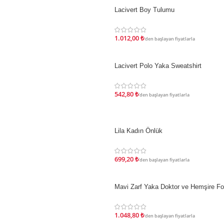
Lacivert Boy Tulumu
İNDIRIM
1.012,00
₺
'den başlayan fiyatlarla
Lacivert Polo Yaka Sweatshirt
İNDIRIM
542,80
₺
'den başlayan fiyatlarla
Lila Kadın Önlük
İNDIRIM
699,20
₺
'den başlayan fiyatlarla
Mavi Zarf Yaka Doktor ve Hemşire F
İNDIRIM
1.048,80
₺
'den başlayan fiyatlarla