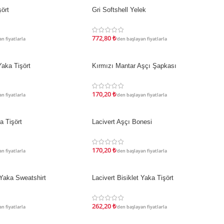
ört
Gri Softshell Yelek
İNDIRIM
772,80
₺
n fiyatlarla
'den başlayan fiyatlarla
Yaka Tişört
Kırmızı Mantar Aşçı Şapkası
İNDIRIM
170,20
₺
n fiyatlarla
'den başlayan fiyatlarla
a Tişört
Lacivert Aşçı Bonesi
İNDIRIM
170,20
₺
n fiyatlarla
'den başlayan fiyatlarla
 Yaka Sweatshirt
Lacivert Bisiklet Yaka Tişört
İNDIRIM
262,20
₺
n fiyatlarla
'den başlayan fiyatlarla