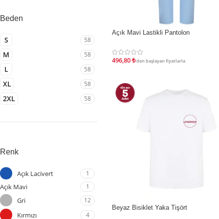
Beden
Açık Mavi Lastikli Pantolon
İNDIRIM
S
58
M
58
496,80
₺
'den başlayan fiyatlarla
L
58
XL
58
2XL
58
Renk
Açık Lacivert
1
Açık Mavi
1
Gri
12
Beyaz Bisiklet Yaka Tişört
İNDIRIM
Kırmızı
4