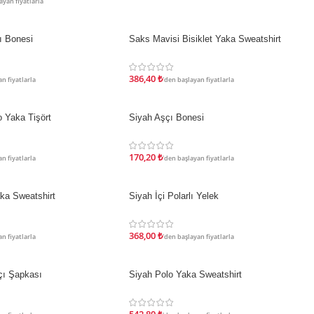
ayan fiyatlarla
ı Bonesi
Saks Mavisi Bisiklet Yaka Sweatshirt
İNDIRIM
386,40
₺
n fiyatlarla
'den başlayan fiyatlarla
 Yaka Tişört
Siyah Aşçı Bonesi
İNDIRIM
170,20
₺
n fiyatlarla
'den başlayan fiyatlarla
aka Sweatshirt
Siyah İçi Polarlı Yelek
İNDIRIM
368,00
₺
n fiyatlarla
'den başlayan fiyatlarla
çı Şapkası
Siyah Polo Yaka Sweatshirt
İNDIRIM