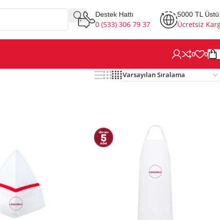
Destek Hattı
5000 TL Üstü
0 (533) 306 79 37
Ücretsiz Kar
0
0