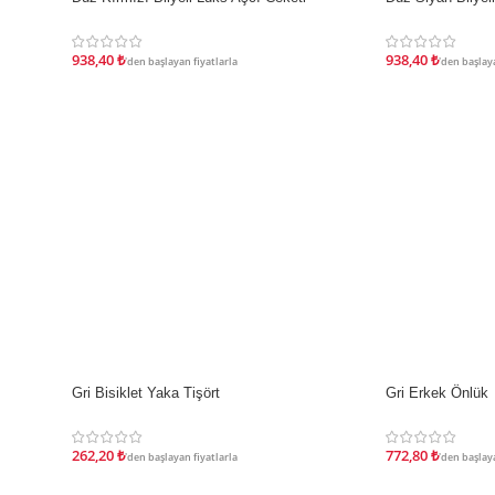
İNDIRIM
İNDIRIM
938,40
₺
938,40
₺
'den başlayan fiyatlarla
'den başlaya
Gri Bisiklet Yaka Tişört
Gri Erkek Önlük
İNDIRIM
İNDIRIM
262,20
₺
772,80
₺
'den başlayan fiyatlarla
'den başlaya