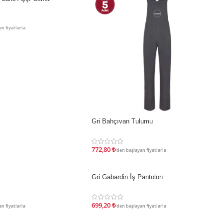
n fiyatlarla
Gri Bahçıvan Tulumu
İNDIRIM
772,80
₺
'den başlayan fiyatlarla
Gri Gabardin İş Pantolon
İNDIRIM
699,20
₺
n fiyatlarla
'den başlayan fiyatlarla