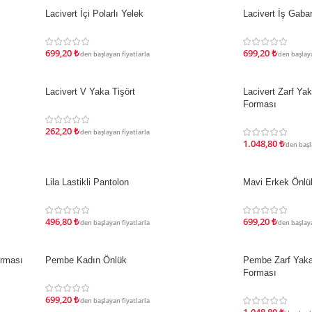
Lacivert İçi Polarlı Yelek
Lacivert İş Gabar
İNDIRIM
İNDIRIM
699,20
₺
699,20
₺
'den başlayan fiyatlarla
'den başlaya
Lacivert V Yaka Tişört
Lacivert Zarf Ya
İNDIRIM
İNDIRIM
Forması
262,20
₺
'den başlayan fiyatlarla
1.048,80
₺
'den başl
Lila Lastikli Pantolon
Mavi Erkek Önlü
İNDIRIM
İNDIRIM
496,80
₺
699,20
₺
'den başlayan fiyatlarla
'den başlaya
orması
Pembe Kadın Önlük
Pembe Zarf Yaka
İNDIRIM
İNDIRIM
Forması
699,20
₺
'den başlayan fiyatlarla