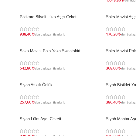
1.048,80
₺
'den başl
Pötikare Bilyeli Lüks Aşçı Ceket
Saks Mavisi Aşç
İNDIRIM
İNDIRIM
938,40
₺
170,20
₺
'den başlayan fiyatlarla
'den başlaya
Saks Mavisi Polo Yaka Sweatshirt
Saks Mavisi Polo
İNDIRIM
İNDIRIM
542,80
₺
368,00
₺
'den başlayan fiyatlarla
'den başlaya
Siyah Askılı Önlük
Siyah Bisiklet Y
İNDIRIM
İNDIRIM
257,60
₺
386,40
₺
'den başlayan fiyatlarla
'den başlaya
Siyah Lüks Aşcı Ceketi
Siyah Mantar Aş
İNDIRIM
İNDIRIM