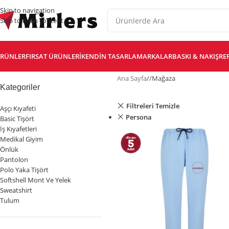
Skip to navigation
Skip to main content
RÜNLER
FIRSAT ÜRÜNLERI
KENDIN TASARLA
MARKALAR
BASKI & NAKIŞ
RE
Ana Sayfa
/
Mağaza
Kategoriler
Filtreleri Temizle
Aşçı Kıyafeti
Persona
Basic Tişört
İş Kıyafetleri
Medikal Giyim
Önlük
Pantolon
Polo Yaka Tişört
Softshell Mont Ve Yelek
Sweatshirt
Tulum