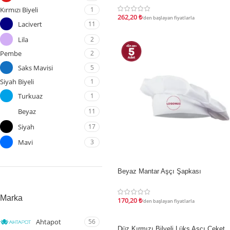
Kırmızı Biyeli
1
262,20
₺
'den başlayan fiyatlarla
Lacivert
11
Lila
2
Pembe
2
Saks Mavisi
5
Siyah Biyeli
1
Turkuaz
1
Beyaz
11
Siyah
17
Mavi
3
Beyaz Mantar Aşçı Şapkası
İNDIRIM
Marka
170,20
₺
'den başlayan fiyatlarla
Ahtapot
56
Düz Kırmızı Bilyeli Lüks Aşçı Ceket