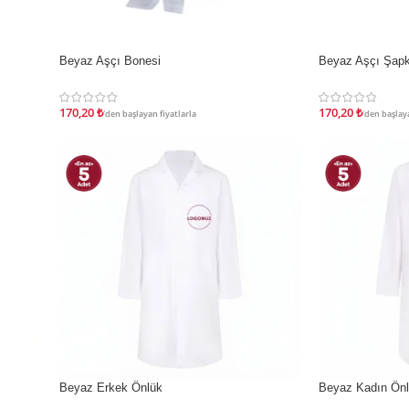
Beyaz Aşçı Bonesi
Beyaz Aşçı Şapk
İNDIRIM
İNDIRIM
170,20
₺
170,20
₺
'den başlayan fiyatlarla
'den başlaya
Beyaz Erkek Önlük
Beyaz Kadın Ön
İNDIRIM
İNDIRIM