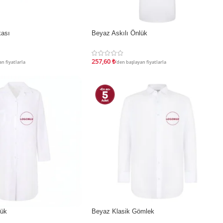
ası
Beyaz Askılı Önlük
İNDIRIM
257,60
₺
n fiyatlarla
'den başlayan fiyatlarla
lük
Beyaz Klasik Gömlek
İNDIRIM