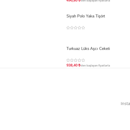
496,80
₺
'den başlayan fiyatlarla
Siyah Polo Yaka Tişört
STOKTA YOK
Turkuaz Lüks Aşcı Ceketi
İNDIRIM
938,40
₺
'den başlayan fiyatlarla
Inst