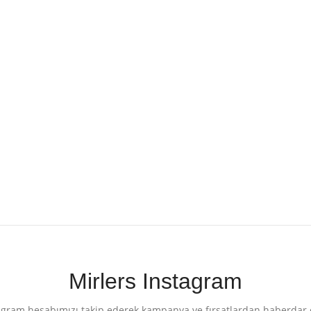
Mirlers Instagram
agram hesabımızı takip ederek kampanya ve fırsatlardan haberdar 