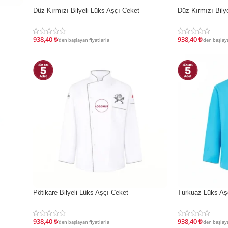
Düz Kırmızı Bilyeli Lüks Aşçı Ceket
Düz Kırmızı Bily
İNDIRIM
İNDIRIM
938,40
₺
938,40
₺
'den başlayan fiyatlarla
'den başlaya
Pötikare Bilyeli Lüks Aşçı Ceket
Turkuaz Lüks Aş
İNDIRIM
İNDIRIM
938,40
₺
938,40
₺
'den başlayan fiyatlarla
'den başlaya