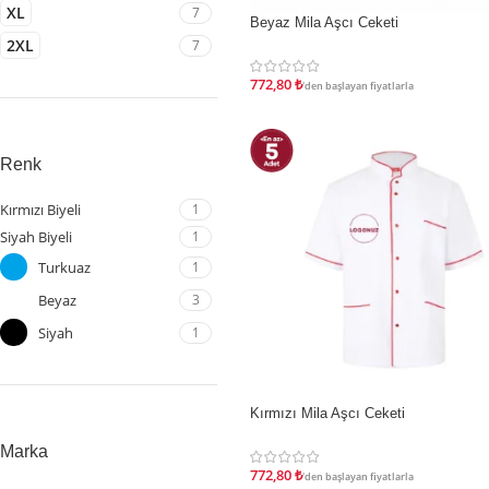
XL
7
Beyaz Mila Aşcı Ceketi
İNDIRIM
2XL
7
772,80
₺
'den başlayan fiyatlarla
Renk
Kırmızı Biyeli
1
Siyah Biyeli
1
Turkuaz
1
Beyaz
3
Siyah
1
Kırmızı Mila Aşcı Ceketi
İNDIRIM
Marka
772,80
₺
'den başlayan fiyatlarla