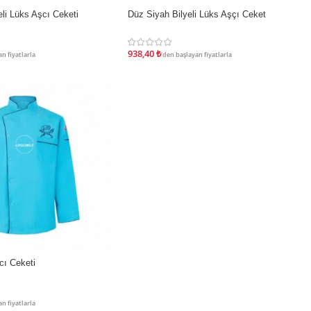
eli Lüks Aşcı Ceketi
Düz Siyah Bilyeli Lüks Aşçı Ceket
İNDIRIM
938,40
₺
n fiyatlarla
'den başlayan fiyatlarla
cı Ceketi
n fiyatlarla