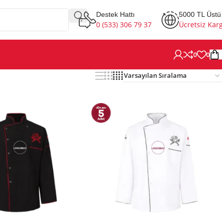
Destek Hattı
5000 TL Üstü
0 (533) 306 79 37
Ücretsiz Kar
0
0