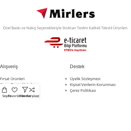
Özel Baskı ve Nakış Seçenekleriyle Stoktan Teslim Kaliteli Tekstil Ürünleri.
Alışveriş
Destek
Fırsat Ürünleri
Üyelik Sözleşmesi
Çevre Dostu Ürünler
Kişisel Verilerin Korunması
Kendin Tasarla
Çerez Politikası
Sepet
Favorilerim
Filtreler
Karşılaştır
Sosyal Medya
Mirlers
Mirlers sosyal medya
Mirlers Blog
hesaplarını takip ederek
Hakkımızda